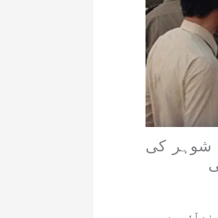
 شوہر کی
ی
نے آئی ہے