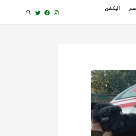
سم
الیکشن
Search