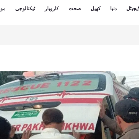
یجیٹل
دنیا
کھیل
صحت
کاروبار
ٹیکنالوجی
مو