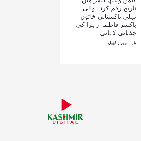
کامن ویلتھ گیمز میں
تاریخ رقم کرنے والی
پہلی پاکستانی خاتون
باکسر فاطمہ زہرا کی
جذباتی کہانی
تازہ ترین
,
کھیل