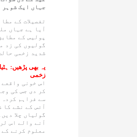
جہاں ایک شوہر ن
تفصیلات کے مطاب
آیا ہے جہاں ملز
پولیس کے مطابق
گولیوں کی زد می
شدید زخمی حالت
یہ بھی پڑھیں:
زخمی
اس خونی واقعے 
کر دی جس کی وجہ
سے فراہم کردہ ا
آئس کے نشے کا ش
گولیاں چلا دیں۔
آنے والے اس لر
معلوم کرنے کے 