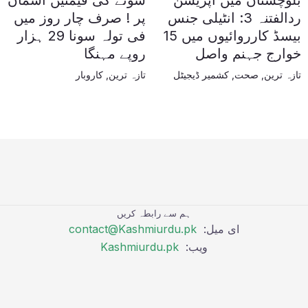
بلوچستان میں آپریشن
سونے کی قیمتیں آسمان
ردالفتنہ 3: انٹیلی جنس
پر ! صرف چار روز میں
بیسڈ کارروائیوں میں 15
فی تولہ سونا 29 ہزار
خوارج جہنم واصل
روپے مہنگا
تازہ ترین
,
صحت
,
کشمیر ڈیجیٹل
تازہ ترین
,
کاروبار
ہم سے رابطہ کریں
ای میل:
contact@Kashmiurdu.pk
ویب:
Kashmiurdu.pk