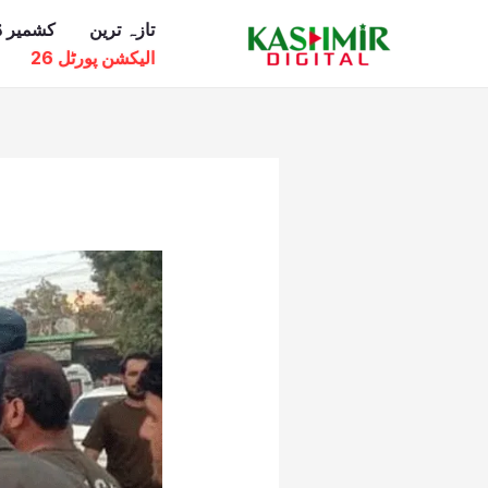
Ski
تازہ ترین
کشمیر ڈ
t
الیکشن پورٹل 26
conten