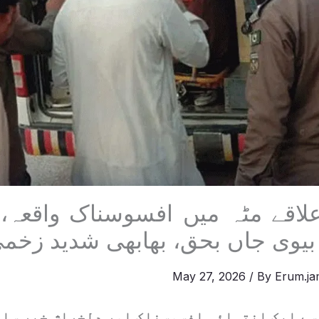
لاقے مٹہ میں افسوسناک واقعہ،
بیوی جاں بحق، بھابھی شدید زخم
May 27, 2026
/ By
Erum.ja
سے ایک انتہائی افسوسناک اور دلخراش خبر سام