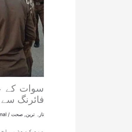
سوات کے ع
فائرنگ سے 
تازہ ترین
,
صحت
/
mal
عید کے دن سوات 