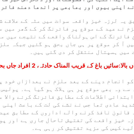
ے اپنی بیوی اور بھابھی پر اندھا دھند فائرن
ق یہ لرزہ خیز واقعہ سوات میں مٹہ کے علاقے 
م نے عید کے موقع پر فائرنگ کر کے گھر میں م
 فائرنگ کے اس ہولناک واقعے کے نتیجے میں مل
ں آ کر موقع پر ہی جاں بحق ہو گئیں جبکہ ملز
 میں ہسپتال منتقل کر دی گئی ہیں۔
ہٹیاں بالا:سائیں باغ کے قریب المنا
کو انجام دینے کے بعد ملزم نے بعدازاں خود پ
 سے وہ بھی موقع پر ہی ہلاک ہو گیا ہے۔ پولیس
بتدائی اطلاعات کے مطابق فائرنگ کرنے والا م
دید عادی تھا جس نے نشے کی لت کے باعث اپنی 
 قانون نافذ کرنے والے اداروں کے مطابق عید 
زہ خیز واقعے کی تفتیش تاحال جاری ہے اور پو
لیے کیس کی مزید تفتیش کر رہی ہے۔