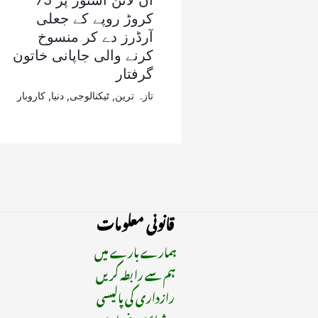
آن لائن اسٹور پر 75
کروڑ روپے کے جعلی
آرڈرز دے کر منسوخ
کرنے والی جاپانی خاتون
گرفتار
تازہ ترین
,
ٹیکنالوجی
,
دنیا
,
کاروبار
قانونی معلومات
ہمارے بارے میں
ہم سے رابطہ کریں
رازداری کی پالیسی