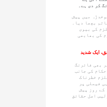
گ کر دی ہے۔
شوخدڑہ میں پیش
اتم بچھا دیا۔
زم کی بیوی
م کی بھابھی
ک حادثہ، 2 افراد جاں بحق، ایک شدید
ر بھی فائرنگ
 حکام کی جانب
لزم خطرناک
ہی فیملی پر
کے روز پیش
لیس اصل حقائق