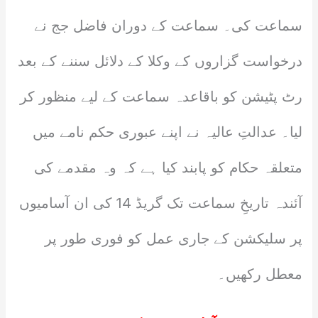
سماعت کی۔ سماعت کے دوران فاضل جج نے
درخواست گزاروں کے وکلا کے دلائل سننے کے بعد
رٹ پٹیشن کو باقاعدہ سماعت کے لیے منظور کر
لیا۔ عدالتِ عالیہ نے اپنے عبوری حکم نامے میں
متعلقہ حکام کو پابند کیا ہے کہ وہ مقدمے کی
آئندہ تاریخِ سماعت تک گریڈ 14 کی ان آسامیوں
پر سلیکشن کے جاری عمل کو فوری طور پر
معطل رکھیں۔