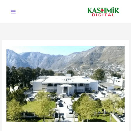
Ski
t
conten