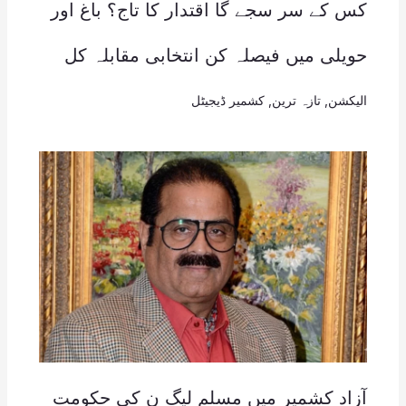
کس کے سر سجے گا اقتدار کا تاج؟ باغ اور
حویلی میں فیصلہ کن انتخابی مقابلہ کل
الیکشن
,
تازہ ترین
,
کشمیر ڈیجیٹل
آزاد کشمیر میں مسلم لیگ ن کی حکومت