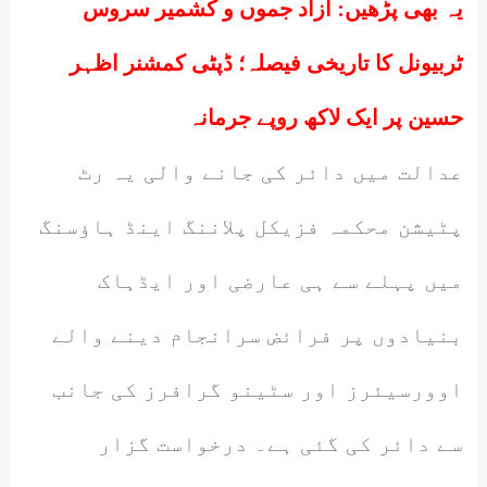
یہ بھی پڑھیں:
آزاد جموں و کشمیر سروس
ٹربیونل کا تاریخی فیصلہ؛ ڈپٹی کمشنر اظہر
حسین پر ایک لاکھ روپے جرمانہ
عدالت میں دائر کی جانے والی یہ رٹ
پٹیشن محکمہ فزیکل پلاننگ اینڈ ہاؤسنگ
میں پہلے سے ہی عارضی اور ایڈہاک
بنیادوں پر فرائض سرانجام دینے والے
اوورسیئرز اور سٹینو گرافرز کی جانب
سے دائر کی گئی ہے۔ درخواست گزار