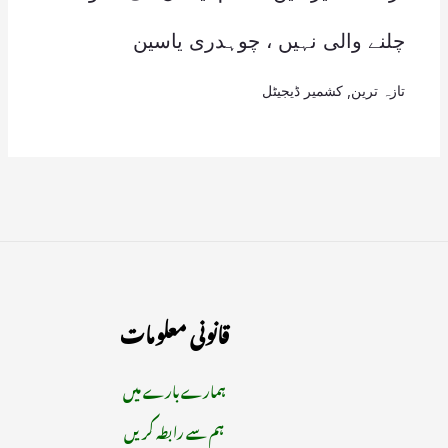
چلنے والی نہیں ، چوہدری یاسین
تازہ ترین
,
کشمیر ڈیجیٹل
قانونی معلومات
ہمارے بارے میں
ہم سے رابطہ کریں