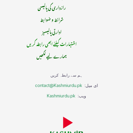
رازداری کی پالیسی
شرائط و ضوابط
ادارتی پالیسیز
اشتہارات کیلئے ابھی رابطہ کریں
ہمارے لیے لکھیں
ہم سے رابطہ کریں
ای میل:
contact@Kashmiurdu.pk
ویب:
Kashmiurdu.pk