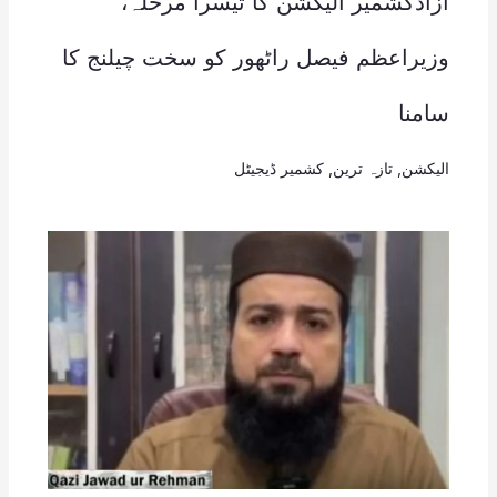
آزادکشمیر الیکشن کا تیسرا مرحلہ،
وزیراعظم فیصل راٹھور کو سخت چیلنج کا
سامنا
الیکشن
,
تازہ ترین
,
کشمیر ڈیجیٹل