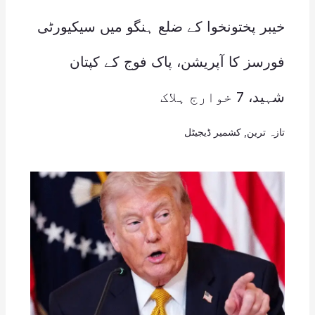
خیبر پختونخوا کے ضلع ہنگو میں سیکیورٹی
فورسز کا آپریشن، پاک فوج کے کپتان
شہید، 7 خوارج ہلاک
تازہ ترین
,
کشمیر ڈیجیٹل