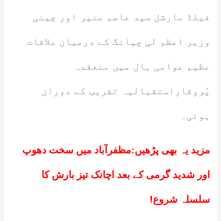
فیلڈ مارشل سید عاصم منیر اور چینی
وزیر اعظم لی چیانگ کے درمیان ملاقات
عظیم عوامی ہال میں منعقدہ
پُروقاراستقبالیہ تقریب کے دوران
ہوئی۔
مزید یہ بھی پڑھیں:
مظفرآباد میں سخت دھوپ
اور شدید گرمی کے بعد اچانک تیز بارش کا
سلسلہ شروع!