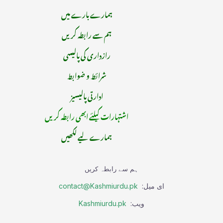
ہمارے بارے میں
ہم سے رابطہ کریں
رازداری کی پالیسی
شرائط و ضوابط
ادارتی پالیسیز
اشتہارات کیلئے ابھی رابطہ کریں
ہمارے لیے لکھیں
ہم سے رابطہ کریں
ای میل:
contact@Kashmiurdu.pk
ویب:
Kashmiurdu.pk