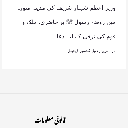
وزیر اعظم شہباز شریف کی مدینہ منورہ
میں روضۂ رسول ﷺ پر حاضری، ملک و
قوم کی ترقی کے لیے دعا
تازہ ترین
,
دنیا
,
کشمیر ڈیجیٹل
قانونی معلومات