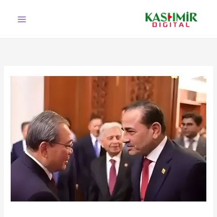
Ski
t
conten