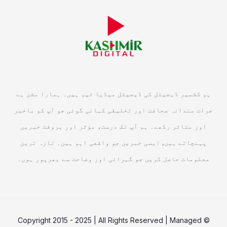
ہم کشمیر ڈیجیٹل کی ڈیجیٹل میڈیا ٹیم ہیں۔ ہمارا مشن ہے
جرات مندانہ صحافت اور تخلیقی کہانی گوئی جو آپ کو باخبر
اور متاثر رکھے۔ ہم آپ تک درست، مؤثر اور بروقت خبریں
پہنچاتے ہیں, ایسی خبریں جو واقعی اہم ہیں۔ تازہ ترین
معلومات حاصل کریں جو گہرائی اور وضاحت سے بھرپور ہوں۔
© Copyright 2015 - 2025 | All Rights Reserved | Managed