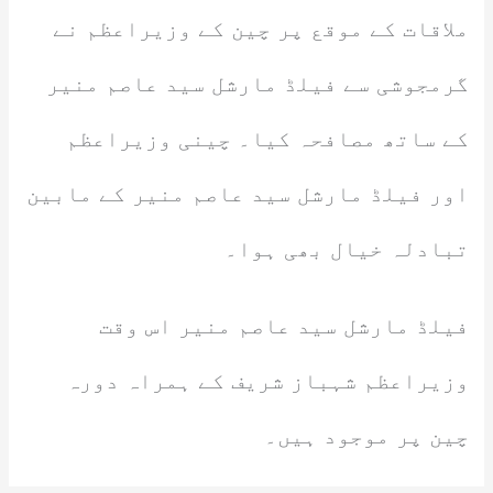
ملاقات کے موقع پر چین کے وزیراعظم نے
گرمجوشی سے فیلڈ مارشل سید عاصم منیر
کے ساتھ مصافحہ کیا۔ چینی وزیراعظم
اور فیلڈ مارشل سید عاصم منیر کے مابین
تبادلہ خیال بھی ہوا۔
فیلڈ مارشل سید عاصم منیر اس وقت
وزیراعظم شہباز شریف کے ہمراہ دورہ
چین پر موجود ہیں۔