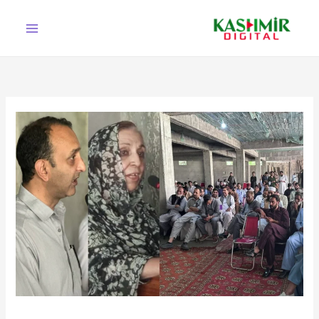
Ski
t
conten