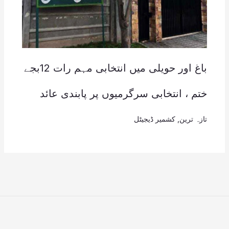
باغ اور حویلی میں انتخابی مہم رات 12بجے
ختم ، انتخابی سرگرمیوں پر پابندی عائد
تازہ ترین
,
کشمیر ڈیجیٹل