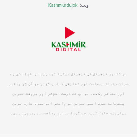
ویب:
Kashmiurdu.pk
ہم کشمیر ڈیجیٹل کی ڈیجیٹل میڈیا ٹیم ہیں۔ ہمارا مشن ہے
جرات مندانہ صحافت اور تخلیقی کہانی گوئی جو آپ کو باخبر
اور متاثر رکھے۔ ہم آپ تک درست، مؤثر اور بروقت خبریں
پہنچاتے ہیں, ایسی خبریں جو واقعی اہم ہیں۔ تازہ ترین
معلومات حاصل کریں جو گہرائی اور وضاحت سے بھرپور ہوں۔