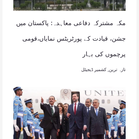
مکہ مشترکہ دفاعی معاہدہ: پاکستان میں
جشن، قیادت کے پورٹریٹس نمایاں،قومی
پرچموں کی بہار
تازہ ترین
,
کشمیر ڈیجیٹل