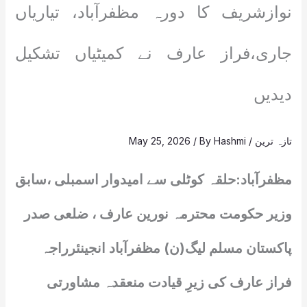
نوازشریف کا دورہ مظفرآباد، تیاریاں
جاری،فراز عارف نے کمیٹیاں تشکیل
دیدیں
تازہ ترین
/
Hashmi
/ By
May 25, 2026
مظفرآباد:حلقہ کوٹلی سے امیدوار اسمبلی ،سابق
وزیر حکومت محترمہ نورین عارف ، ضلعی صدر
پاکستان مسلم لیگ(ن) مظفرآباد انجینئرراجہ
فراز عارف کی زیرِ قیادت منعقدہ مشاورتی