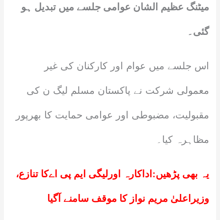
میٹنگ عظیم الشان عوامی جلسے میں تبدیل ہو
گئی۔
اس جلسے میں عوام اور کارکنان کی غیر
معمولی شرکت نے پاکستان مسلم لیگ ن کی
مقبولیت، مضبوطی اور عوامی حمایت کا بھرپور
مظاہرہ کیا۔
یہ بھی پڑھیں:
اداکارہ اورلیگی ایم پی اےکا تنازع،
وزیراعلیٰ مریم نواز کا موقف سامنے آگیا