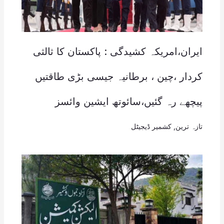
ایران،امریکہ کشیدگی : پاکستان کا ثالثی
کردار ،چین ، برطانیہ جیسی بڑی طاقتیں
پیچھے رہ گئیں،سائوتھ ایشین وائسز
تازہ ترین
,
کشمیر ڈیجیٹل