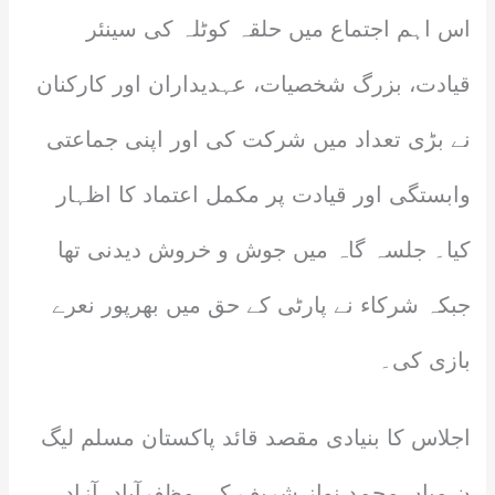
‎اس اہم اجتماع میں حلقہ کوٹلہ کی سینئر
قیادت، بزرگ شخصیات، عہدیداران اور کارکنان
نے بڑی تعداد میں شرکت کی اور اپنی جماعتی
وابستگی اور قیادت پر مکمل اعتماد کا اظہار
کیا۔ جلسہ گاہ میں جوش و خروش دیدنی تھا
جبکہ شرکاء نے پارٹی کے حق میں بھرپور نعرے
بازی کی۔
‎اجلاس کا بنیادی مقصد قائد پاکستان مسلم لیگ
ن میاں محمد نواز شریف کی مظفرآباد، آزاد