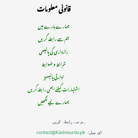
قانونی معلومات
ہمارے بارے میں
ہم سے رابطہ کریں
رازداری کی پالیسی
شرائط و ضوابط
ادارتی پالیسیز
اشتہارات کیلئے ابھی رابطہ کریں
ہمارے لیے لکھیں
ہم سے رابطہ کریں
ای میل:
contact@Kashmiurdu.pk