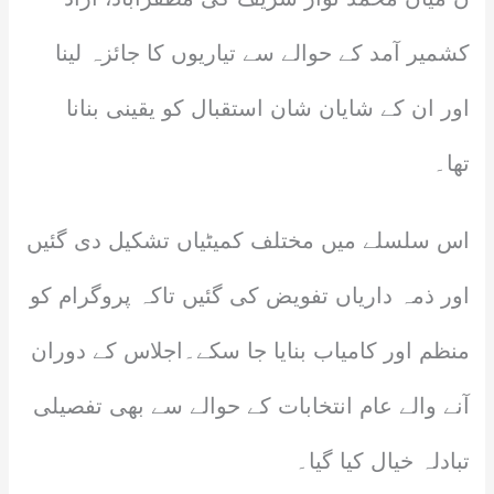
کشمیر آمد کے حوالے سے تیاریوں کا جائزہ لینا
اور ان کے شایان شان استقبال کو یقینی بنانا
تھا۔
اس سلسلے میں مختلف کمیٹیاں تشکیل دی گئیں
اور ذمہ داریاں تفویض کی گئیں تاکہ پروگرام کو
منظم اور کامیاب بنایا جا سکے۔‎اجلاس کے دوران
آنے والے عام انتخابات کے حوالے سے بھی تفصیلی
تبادلہ خیال کیا گیا۔