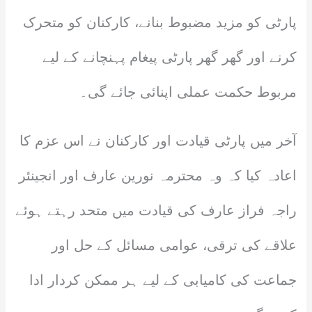
پارٹی کو مزید مضبوط بنانے، کارکنان کو متحرک
کرنے اور گھر گھر پارٹی پیغام پہنچانے کے لیے
مربوط حکمت عملی اپنائی جائے گی۔
‎آخر میں پارٹی قیادت اور کارکنان نے اس عزم کا
اعادہ کیا کہ وہ محترمہ نورین عارف اور انجینئر
راجہ فراز عارف کی قیادت میں متحد رہتے ہوئے
علاقے کی ترقی، عوامی مسائل کے حل اور
جماعت کی کامیابی کے لیے ہر ممکن کردار ادا