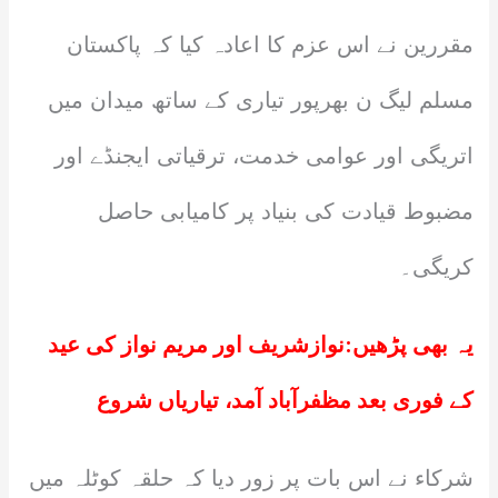
مقررین نے اس عزم کا اعادہ کیا کہ پاکستان
مسلم لیگ ن بھرپور تیاری کے ساتھ میدان میں
اتریگی اور عوامی خدمت، ترقیاتی ایجنڈے اور
مضبوط قیادت کی بنیاد پر کامیابی حاصل
کریگی۔
یہ بھی پڑھیں:
نوازشریف اور مریم نواز کی عید
کے فوری بعد مظفرآباد آمد، تیاریاں شروع
‎شرکاء نے اس بات پر زور دیا کہ حلقہ کوٹلہ میں