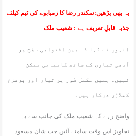
یہ بھی پڑھیں:
سکندر رضا کا زمبابوے کی ٹیم کیلئے
جذبہ قابلِ تعریف ہے : شعیب ملک
انہوں نے کہا کہ بین الاقوامی سطح پر
آدھی تیاری کے ساتھ کامیابی ممکن
نہیں۔ ہمیں مکمل طور پر تیار اور پرعزم
کھلاڑی درکار ہیں۔
واضح رہے کہ شعیب ملک کی جانب سے یہ
تجاویز اس وقت سامنے آئیں جب شان مسعود