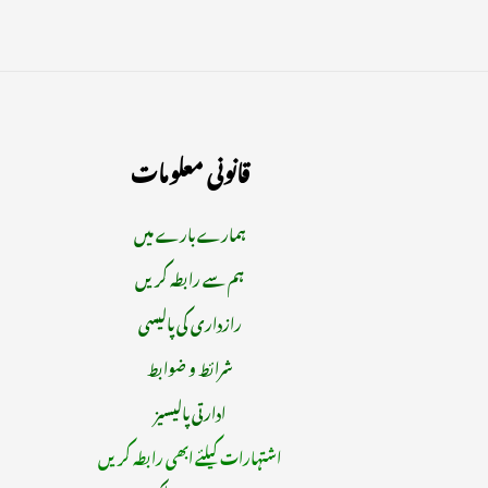
قانونی معلومات
ہمارے بارے میں
ہم سے رابطہ کریں
رازداری کی پالیسی
شرائط و ضوابط
ادارتی پالیسیز
اشتہارات کیلئے ابھی رابطہ کریں