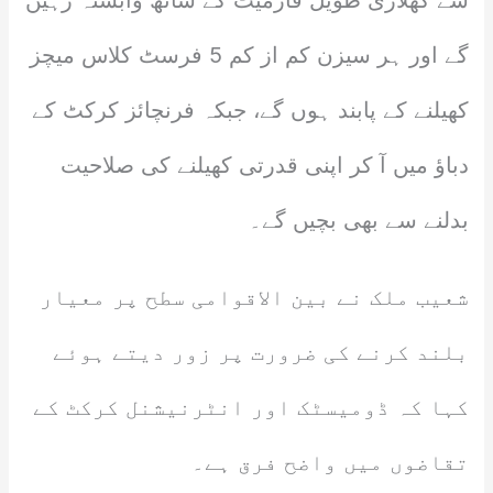
سے کھلاڑی طویل فارمیٹ کے ساتھ وابستہ رہیں
گے اور ہر سیزن کم از کم 5 فرسٹ کلاس میچز
کھیلنے کے پابند ہوں گے، جبکہ فرنچائز کرکٹ کے
دباؤ میں آ کر اپنی قدرتی کھیلنے کی صلاحیت
بدلنے سے بھی بچیں گے۔
شعیب ملک نے بین الاقوامی سطح پر معیار
بلند کرنے کی ضرورت پر زور دیتے ہوئے
کہا کہ ڈومیسٹک اور انٹرنیشنل کرکٹ کے
تقاضوں میں واضح فرق ہے۔