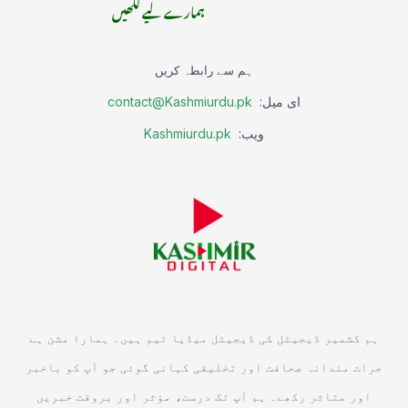
ہمارے لیے لکھیں
ہم سے رابطہ کریں
ای میل:
contact@Kashmiurdu.pk
ویب:
Kashmiurdu.pk
ہم کشمیر ڈیجیٹل کی ڈیجیٹل میڈیا ٹیم ہیں۔ ہمارا مشن ہے
جرات مندانہ صحافت اور تخلیقی کہانی گوئی جو آپ کو باخبر
اور متاثر رکھے۔ ہم آپ تک درست، مؤثر اور بروقت خبریں