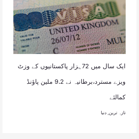
ایک سال میں 72ہزار پاکستانیوں کے وزٹ
ویزے مسترد،برطانیہ نے 9.2 ملین پاؤنڈ
کمالئے
تازہ ترین
,
دنیا