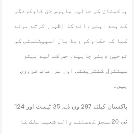
پاکستان کی حالیہ مایوس کن کارکردگی
کے بعد اپنی رائے کا اظہار کرتے ہوئے
کہا کہ حکام کو ریڈ بال اسپیشلسٹس کو
ترجیح دینی چاہیے، جس کے لیے بہتر
سینٹرل کنٹریکٹس اور مراعات ضروری
ہیں۔
پاکستان کیلئے 287 ون ڈے، 35 ٹیسٹ اور 124
ٹی 20میچز کھیلنے والے شعیب ملک کا