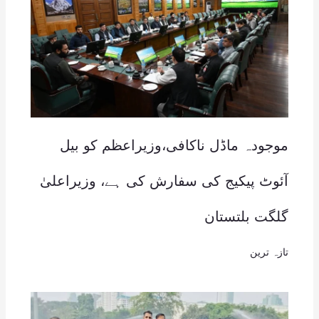
موجودہ ماڈل ناکافی،وزیراعظم کو بیل
آئوٹ پیکیج کی سفارش کی ہے، وزیراعلیٰ
گلگت بلتستان
تازہ ترین