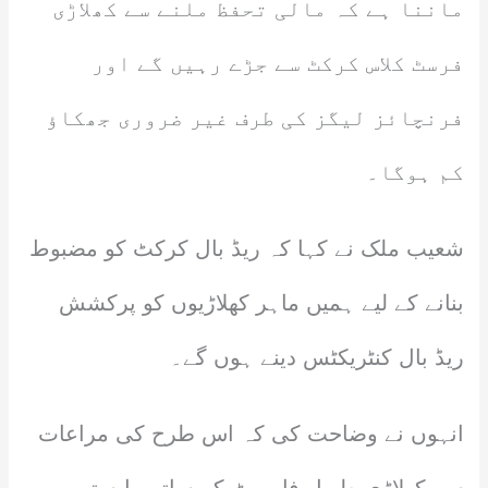
ماننا ہے کہ مالی تحفظ ملنے سے کھلاڑی
فرسٹ کلاس کرکٹ سے جڑے رہیں گے اور
فرنچائز لیگز کی طرف غیر ضروری جھکاؤ
کم ہوگا۔
شعیب ملک نے کہا کہ ریڈ بال کرکٹ کو مضبوط
بنانے کے لیے ہمیں ماہر کھلاڑیوں کو پرکشش
ریڈ بال کنٹریکٹس دینے ہوں گے۔
انہوں نے وضاحت کی کہ اس طرح کی مراعات