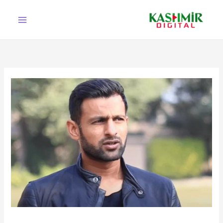
Ski
t
conten