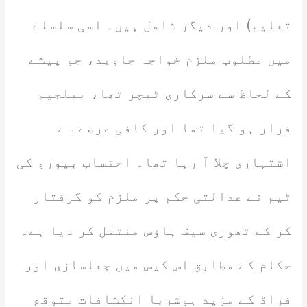
تعلیم) اور دیگر شامل ہیں۔ اسی سلسلے
میں مطلوب ملزم خواجہ جاوید، جو پیشے
کے لحاظ سے سرکاری ٹیچر تھا، بیلجیم
فرار ہو گیا تھا اور کافی عرصے سے
اشتہاری چلا آ رہا تھا۔ احتساب بیورو کی
ٹیم نے عدالتی حکم پر ملزم کو گرفتار
کر کے تھوری سیف ہاؤس منتقل کر دیا ہے۔
حکام کے مطابق اس کیس میں جعلسازی اور
فراڈ کے مزید ہوشربا انکشافات متوقع