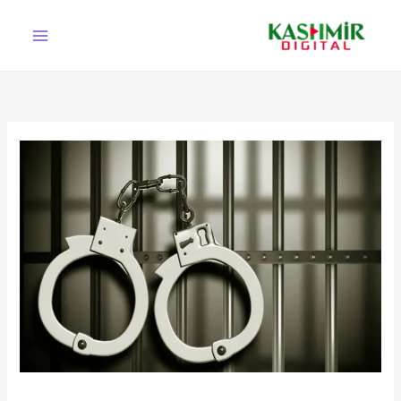
Ski
t
conten