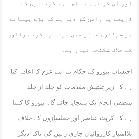
اور ان کی ٹیم نے اس اہم گرفتاری کے
ذریعے یہ واضح کر دیا ہے کہ بڑے پیمانے
پر سرکاری فنڈز میں خرد برد کرنے والوں
کے خلاف شکنجہ تیار ہے۔
احتساب بیورو کے حکام نے اپنے عزم کا اعادہ کیا
ہے کہ زیرِ تفتیش مقدمات کو جلد از جلد
منطقی انجام تک پہنچایا جائے گا۔ بیورو کا کہنا
ہے کہ کرپٹ عناصر اور جعلسازوں کے خلاف
بلاامتیاز کارروائیاں جاری رہیں گی تاکہ دیگر