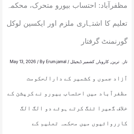
مظفرآباد: احتساب بیورو متحرک، محکمہ
تعلیم کا اشتہاری ملزم اور ایکسین لوکل
گورنمنٹ گرفتار
تازہ ترین
,
کاروبار
,
کشمیر ڈیجیٹل
/
Erum.jamal
/ By
May 13, 2026
آزاد جموں و کشمیر کے دارالحکومت
مظفرآباد میں احتساب بیورو نے کرپشن کے
خلاف گھیرا تنگ کرتے ہوئے دو الگ الگ
کارروائیوں میں محکمہ تعلیم کے