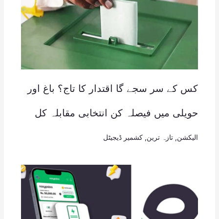
کس کے سر سجے گا اقتدار کا تاج؟ باغ اور
حویلی میں فیصلہ کن انتخابی مقابلہ کل
الیکشن
,
تازہ ترین
,
کشمیر ڈیجیٹل