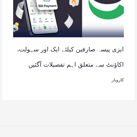
ایزی پیسہ صارفین کیلئے ایک اور سہولت،
اکاؤنٹ سے متعلق اہم تفصیلات آگئیں
کاروبار