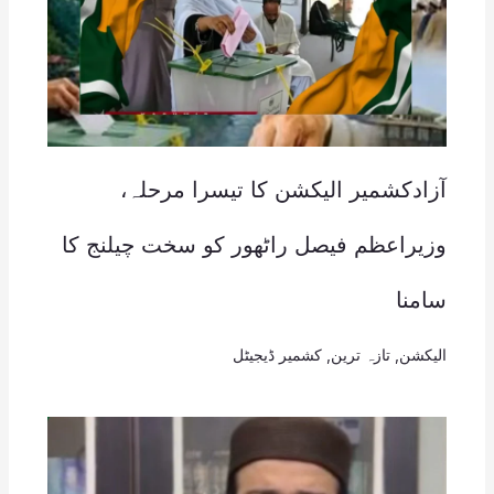
آزادکشمیر الیکشن کا تیسرا مرحلہ،
وزیراعظم فیصل راٹھور کو سخت چیلنج کا
سامنا
الیکشن
,
تازہ ترین
,
کشمیر ڈیجیٹل