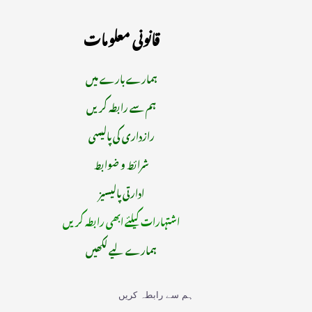
قانونی معلومات
ہمارے بارے میں
ہم سے رابطہ کریں
رازداری کی پالیسی
شرائط و ضوابط
ادارتی پالیسیز
اشتہارات کیلئے ابھی رابطہ کریں
ہمارے لیے لکھیں
ہم سے رابطہ کریں