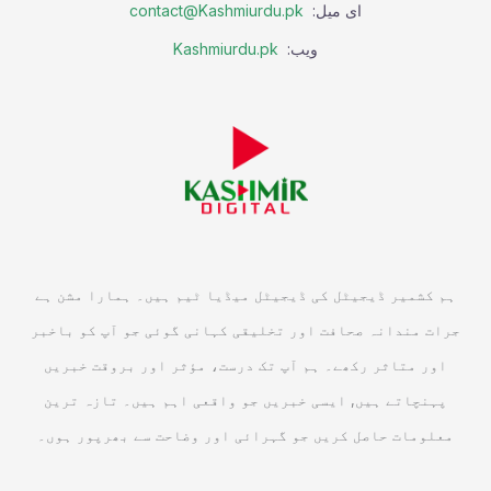
ای میل:
contact@Kashmiurdu.pk
ویب:
Kashmiurdu.pk
ہم کشمیر ڈیجیٹل کی ڈیجیٹل میڈیا ٹیم ہیں۔ ہمارا مشن ہے
جرات مندانہ صحافت اور تخلیقی کہانی گوئی جو آپ کو باخبر
اور متاثر رکھے۔ ہم آپ تک درست، مؤثر اور بروقت خبریں
پہنچاتے ہیں, ایسی خبریں جو واقعی اہم ہیں۔ تازہ ترین
معلومات حاصل کریں جو گہرائی اور وضاحت سے بھرپور ہوں۔