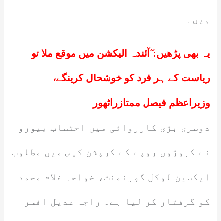
ہیں۔
یہ بھی پڑھیں:
ٓآئندہ الیکشن میں موقع ملا تو
ریاست کے ہر فرد کو خوشحال کرینگے،
وزیراعظم فیصل ممتازراٹھور
دوسری بڑی کارروائی میں احتساب بیورو
نے کروڑوں روپے کے کرپشن کیس میں مطلوب
ایکسین لوکل گورنمنٹ، خواجہ غلام محمد
کو گرفتار کر لیا ہے۔ راجہ عدیل افسر