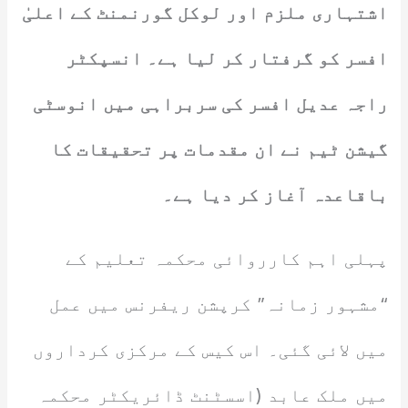
اشتہاری ملزم اور لوکل گورنمنٹ کے اعلیٰ
افسر کو گرفتار کر لیا ہے۔ انسپکٹر
راجہ عدیل افسر کی سربراہی میں انوسٹی
گیشن ٹیم نے ان مقدمات پر تحقیقات کا
باقاعدہ آغاز کر دیا ہے۔
پہلی اہم کارروائی محکمہ تعلیم کے
“مشہور زمانہ” کرپشن ریفرنس میں عمل
میں لائی گئی۔ اس کیس کے مرکزی کرداروں
میں ملک عابد (اسسٹنٹ ڈائریکٹر محکمہ