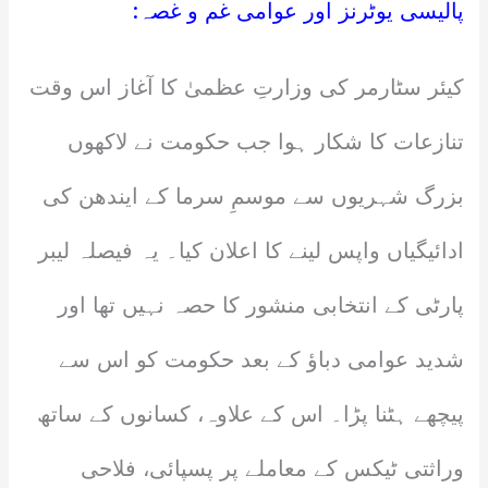
پالیسی یوٹرنز اور عوامی غم و غصہ:
کیئر سٹارمر کی وزارتِ عظمیٰ کا آغاز اس وقت
تنازعات کا شکار ہوا جب حکومت نے لاکھوں
بزرگ شہریوں سے موسمِ سرما کے ایندھن کی
ادائیگیاں واپس لینے کا اعلان کیا۔ یہ فیصلہ لیبر
پارٹی کے انتخابی منشور کا حصہ نہیں تھا اور
شدید عوامی دباؤ کے بعد حکومت کو اس سے
پیچھے ہٹنا پڑا۔ اس کے علاوہ، کسانوں کے ساتھ
وراثتی ٹیکس کے معاملے پر پسپائی، فلاحی