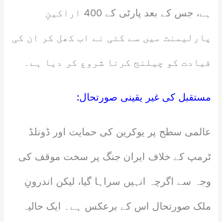
ہے، جس کے بعد پارٹی کے 400 اراکینِ
پارلیمنٹ میں سے کئی نے اب کھل کر ان کی
قیادت کو چیلنج کرنا شروع کر دیا ہے۔
مستقبل کی غیر یقینی صورتحال:
عالمی سطح پر یوکرین کی حمایت اور ڈونلڈ
ٹرمپ کے خلاف ایران جنگ پر سخت موقف کی
وجہ سے اگرچہ انہیں سراہا گیا، لیکن اندرونِ
ملک صورتحال اس کے برعکس ہے۔ ایک حالیہ