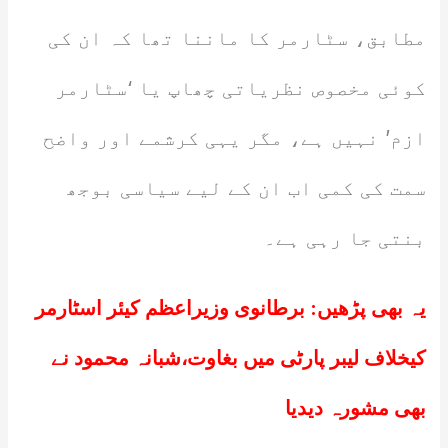
مطابق، سٹارمر کا ماننا تھا کہ ان کی
کوئی مخصوص نظریاتی چھاپ یا ‘سٹارمر
ازم’ نہیں ہے، مگر یہی کرشمے اور واضح
سمت کی کمی اب ان کے لیے سیاسی بوجھ
بنتی جا رہی ہے۔
یہ بھی پڑھیں:
برطانوی وزیراعظم کیئر اسٹارمر
کیخلاف لیبر پارٹی میں بغاوت،شبانہ محمود نے
بھی مشورہ دیدیا