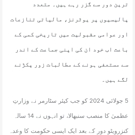
ترین دور سے گزر رہے ہیں۔ متعدد
پالیسیوں پر یوٹرنز، مالیاتی تنازعات
اور عوامی مقبولیت میں تاریخی کمی کے
باعث اب خود ان کی اپنی جماعت کے اندر
سے مستعفی ہونے کے مطالبات زور پکڑنے
لگے ہیں۔
5 جولائی 2024 کو جب کیئر سٹارمر نے وزارتِ
عظمیٰ کا منصب سنبھالا، تو انہوں نے 14 سالہ
کنزرویٹو دور کے بعد ایک ایسی حکومت کا وعدہ