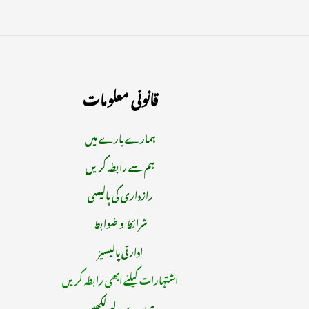
قانونی معلومات
ہمارے بارے میں
ہم سے رابطہ کریں
رازداری کی پالیسی
شرائط و ضوابط
ادارتی پالیسیز
اشتہارات کیلئے ابھی رابطہ کریں
ہمارے لیے لکھیں