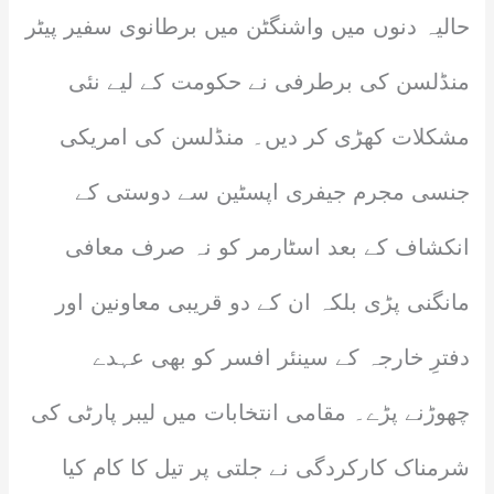
حالیہ دنوں میں واشنگٹن میں برطانوی سفیر پیٹر
منڈلسن کی برطرفی نے حکومت کے لیے نئی
مشکلات کھڑی کر دیں۔ منڈلسن کی امریکی
جنسی مجرم جیفری اپسٹین سے دوستی کے
انکشاف کے بعد اسٹارمر کو نہ صرف معافی
مانگنی پڑی بلکہ ان کے دو قریبی معاونین اور
دفترِ خارجہ کے سینئر افسر کو بھی عہدے
چھوڑنے پڑے۔ مقامی انتخابات میں لیبر پارٹی کی
شرمناک کارکردگی نے جلتی پر تیل کا کام کیا