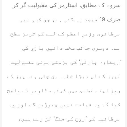
سروے کے مطابق، اسٹارمر کی مقبولیت گر کر
صرف 19 فیصد رہ گئی ہے، جو کسی بھی
برطانوی وزیرِ اعظم کے لیے کم ترین سطح
ہے۔ دوسری جانب سخت دائیں بازو کی
‘ریفارم پارٹی’ کی بڑھتی ہوئی مقبولیت
لیبر کے لیے بڑا خطرہ بن چکی ہے۔ پیر کے
روز اپنے خطاب میں کیئر سٹارمر نے واضح
کیا کہ وہ قیادت نہیں چھوڑیں گے اور وہ
برطانیہ کی ’روح کی جنگ‘ لڑ رہے ہیں،