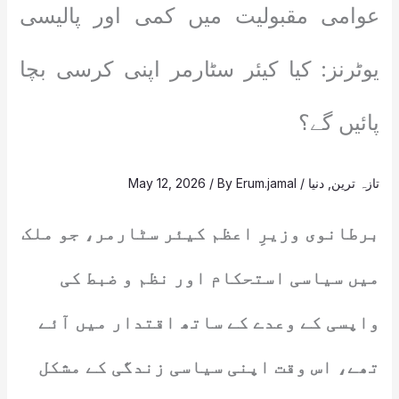
عوامی مقبولیت میں کمی اور پالیسی
یوٹرنز: کیا کیئر سٹارمر اپنی کرسی بچا
پائیں گے؟
تازہ ترین
,
دنیا
/
Erum.jamal
/ By
May 12, 2026
برطانوی وزیرِ اعظم کیئر سٹارمر، جو ملک
میں سیاسی استحکام اور نظم و ضبط کی
واپسی کے وعدے کے ساتھ اقتدار میں آئے
تھے، اس وقت اپنی سیاسی زندگی کے مشکل