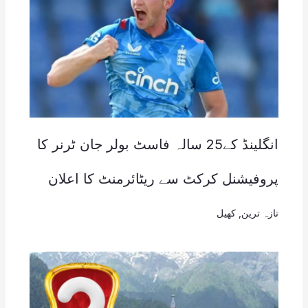
انگلینڈ کے25 سالہ فاسٹ بولر جان ٹرنر کا
پروفیشنل کرکٹ سے ریٹائرمنٹ کا اعلان
تازہ ترین
,
کھیل