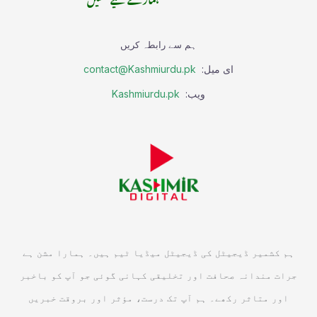
ہم سے رابطہ کریں
ای میل:
contact@Kashmiurdu.pk
ویب:
Kashmiurdu.pk
ہم کشمیر ڈیجیٹل کی ڈیجیٹل میڈیا ٹیم ہیں۔ ہمارا مشن ہے
جرات مندانہ صحافت اور تخلیقی کہانی گوئی جو آپ کو باخبر
اور متاثر رکھے۔ ہم آپ تک درست، مؤثر اور بروقت خبریں