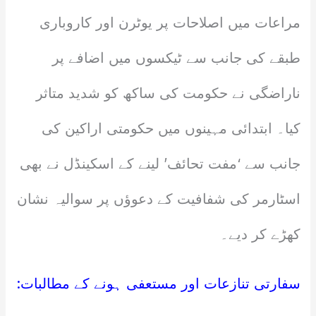
مراعات میں اصلاحات پر یوٹرن اور کاروباری
طبقے کی جانب سے ٹیکسوں میں اضافے پر
ناراضگی نے حکومت کی ساکھ کو شدید متاثر
کیا۔ ابتدائی مہینوں میں حکومتی اراکین کی
جانب سے ‘مفت تحائف’ لینے کے اسکینڈل نے بھی
اسٹارمر کی شفافیت کے دعوؤں پر سوالیہ نشان
کھڑے کر دیے۔
سفارتی تنازعات اور مستعفی ہونے کے مطالبات: