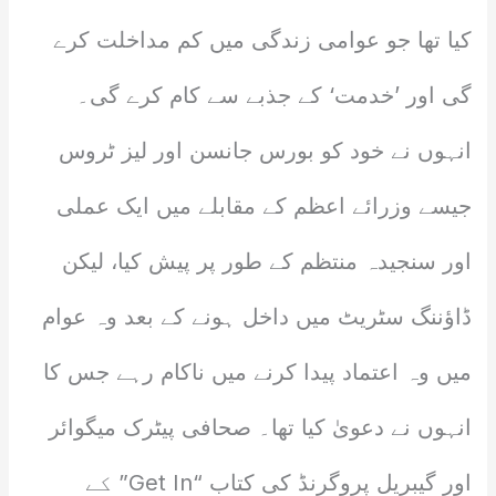
کیا تھا جو عوامی زندگی میں کم مداخلت کرے
گی اور ’خدمت‘ کے جذبے سے کام کرے گی۔
انہوں نے خود کو بورس جانسن اور لیز ٹروس
جیسے وزرائے اعظم کے مقابلے میں ایک عملی
اور سنجیدہ منتظم کے طور پر پیش کیا، لیکن
ڈاؤننگ سٹریٹ میں داخل ہونے کے بعد وہ عوام
میں وہ اعتماد پیدا کرنے میں ناکام رہے جس کا
انہوں نے دعویٰ کیا تھا۔ صحافی پیٹرک میگوائر
اور گیبریل پروگرنڈ کی کتاب “Get In” کے