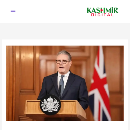
Ski
t
conten