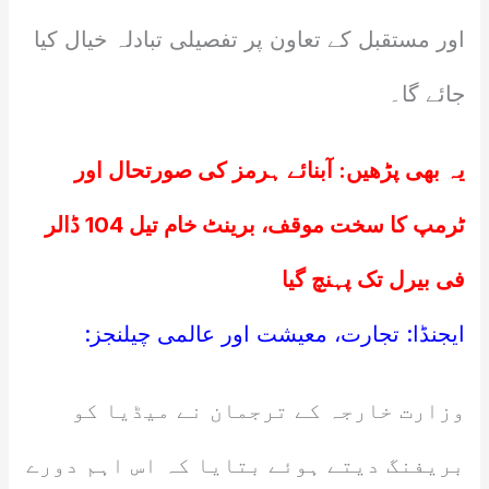
اور مستقبل کے تعاون پر تفصیلی تبادلہ خیال کیا
جائے گا۔
یہ بھی پڑھیں:
آبنائے ہرمز کی صورتحال اور
ٹرمپ کا سخت موقف، برینٹ خام تیل 104 ڈالر
فی بیرل تک پہنچ گیا
ایجنڈا: تجارت، معیشت اور عالمی چیلنجز:
وزارت خارجہ کے ترجمان نے میڈیا کو
بریفنگ دیتے ہوئے بتایا کہ اس اہم دورے