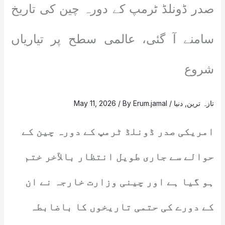
صدر ڈونلڈ ٹرمپ کے دورہ چین کی تاریخ
سامنے آ گئی، عالمی سطح پر تیاریاں
شروع
تازہ ترین
,
دنیا
/
Erum.jamal
/ By
May 11, 2026
امریکی صدر ڈونلڈ ٹرمپ کے دورہ چین کے
حوالے سے جاری طویل انتظار بالآخر ختم
ہو گیا ہے اور چینی وزارت خارجہ نے ان
کے دورے کی حتمی تاریخوں کا باضابطہ