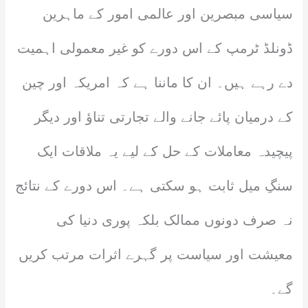
سیاسی مبصرین اور عالمی امور کے ماہرین
ڈونلڈ ٹرمپ کے اس دورے کو غیر معمولی اہمیت
دے رہے ہیں۔ ان کا ماننا ہے کہ امریکہ اور چین
کے درمیان پائے جانے والے تجارتی تناؤ اور دیگر
پیچیدہ معاملات کے حل کے لیے یہ ملاقات ایک
سنگِ میل ثابت ہو سکتی ہے۔ اس دورے کے نتائج
نہ صرف دونوں ممالک بلکہ پوری دنیا کی
معیشت اور سیاست پر گہرے اثرات مرتب کریں
گے۔