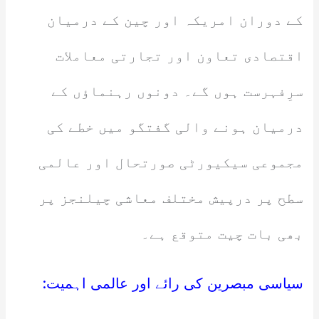
کے دوران امریکہ اور چین کے درمیان
اقتصادی تعاون اور تجارتی معاملات
سرِفہرست ہوں گے۔ دونوں رہنماؤں کے
درمیان ہونے والی گفتگو میں خطے کی
مجموعی سیکیورٹی صورتحال اور عالمی
سطح پر درپیش مختلف معاشی چیلنجز پر
بھی بات چیت متوقع ہے۔
سیاسی مبصرین کی رائے اور عالمی اہمیت: