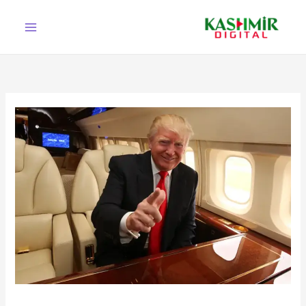
Ski
t
conten