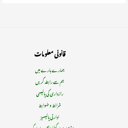
قانونی معلومات
ہمارے بارے میں
ہم سے رابطہ کریں
رازداری کی پالیسی
شرائط و ضوابط
ادارتی پالیسیز
اشتہارات کیلئے ابھی رابطہ کریں