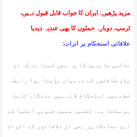
مزید پڑھیں:
ایران کا جواب قابل قبول نہیں،
ٹرمپ، دوبارہ حملوں کا بھی عندیہ دیدیا
علاقائی استحکام پر اثرات:
عالمی ماہرین کا یہ بھی کہنا ہے کہ دو
بڑی طاقتوں کے درمیان بڑھتا ہوا رابطہ
خطے میں استحکام لانے میں مددگار ثابت
ہو سکتا ہے۔ کشمیر سمیت جنوبی ایشیا کے
اہم معاملات پر بھی ان ملاقاتوں کے اثرات