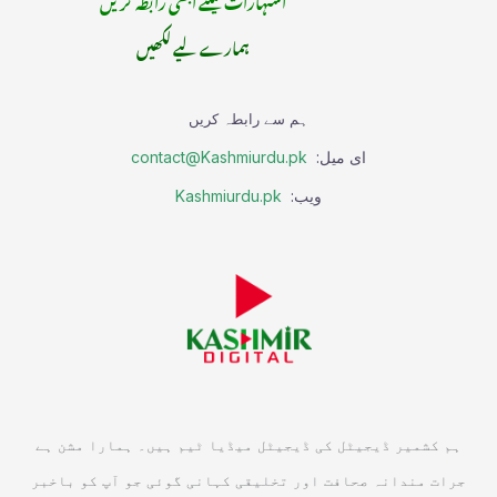
ہمارے لیے لکھیں
ہم سے رابطہ کریں
ای میل:
contact@Kashmiurdu.pk
ویب:
Kashmiurdu.pk
ہم کشمیر ڈیجیٹل کی ڈیجیٹل میڈیا ٹیم ہیں۔ ہمارا مشن ہے
جرات مندانہ صحافت اور تخلیقی کہانی گوئی جو آپ کو باخبر