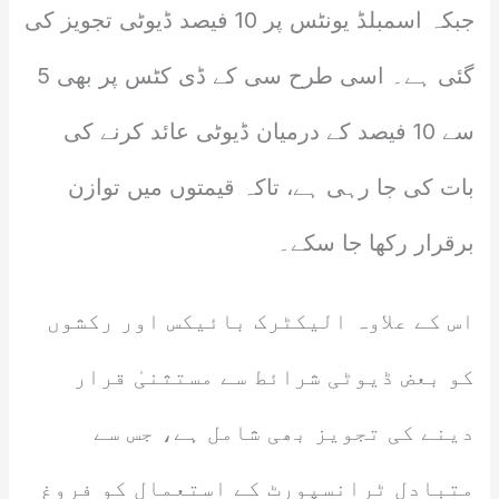
جبکہ اسمبلڈ یونٹس پر 10 فیصد ڈیوٹی تجویز کی
گئی ہے۔ اسی طرح سی کے ڈی کٹس پر بھی 5
سے 10 فیصد کے درمیان ڈیوٹی عائد کرنے کی
بات کی جا رہی ہے، تاکہ قیمتوں میں توازن
برقرار رکھا جا سکے۔
اس کے علاوہ الیکٹرک بائیکس اور رکشوں
کو بعض ڈیوٹی شرائط سے مستثنیٰ قرار
دینے کی تجویز بھی شامل ہے، جس سے
متبادل ٹرانسپورٹ کے استعمال کو فروغ