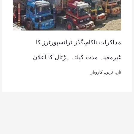
مذاکرات ناکام،گڈز ٹرانسپورٹرز کا
غیرمعینہ مدت کیلئے ہڑتال کا اعلان
تازہ ترین
,
کاروبار