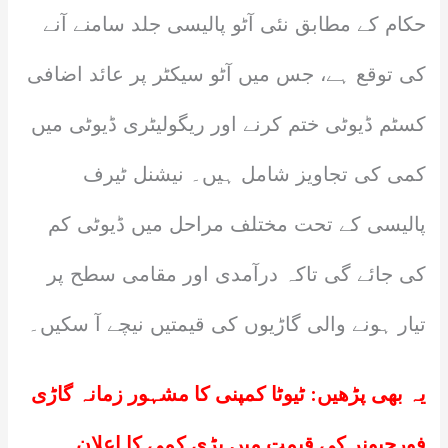
حکام کے مطابق نئی آٹو پالیسی جلد سامنے آنے
کی توقع ہے، جس میں آٹو سیکٹر پر عائد اضافی
کسٹم ڈیوٹی ختم کرنے اور ریگولیٹری ڈیوٹی میں
کمی کی تجاویز شامل ہیں۔ نیشنل ٹیرف
پالیسی کے تحت مختلف مراحل میں ڈیوٹی کم
کی جائے گی تاکہ درآمدی اور مقامی سطح پر
تیار ہونے والی گاڑیوں کی قیمتیں نیچے آ سکیں۔
یہ بھی پڑھیں:
ٹیوٹا کمپنی کا مشہور زمانہ گاڑی
فورچیونر کی قیمت میں بڑی کمی کا اعلان