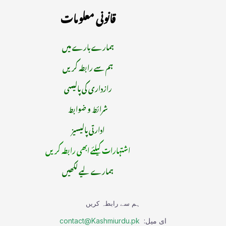
قانونی معلومات
ہمارے بارے میں
ہم سے رابطہ کریں
رازداری کی پالیسی
شرائط و ضوابط
ادارتی پالیسیز
اشتہارات کیلئے ابھی رابطہ کریں
ہمارے لیے لکھیں
ہم سے رابطہ کریں
ای میل:
contact@Kashmiurdu.pk