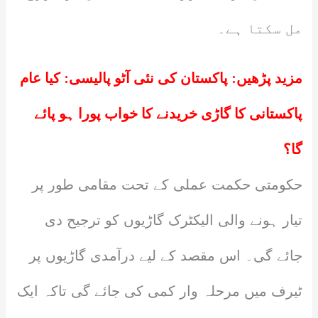
مل سکتا ہے۔
مزید پڑھیں:
پاکستان کی نئی آٹو پالیسی: کیا عام
پاکستانی کا گاڑی خریدنے کا خواب پورا ہو پائے
گا؟
حکومتی حکمت عملی کے تحت مقامی طور پر
تیار ہونے والی الیکٹرک گاڑیوں کو ترجیح دی
جائے گی۔ اس مقصد کے لیے درآمدی گاڑیوں پر
ٹیرف میں مرحلہ وار کمی کی جائے گی تاکہ ایک