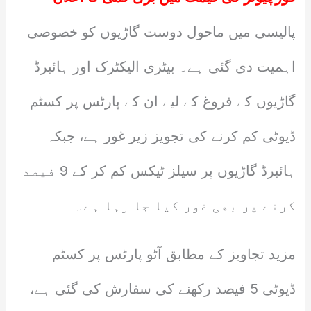
پالیسی میں ماحول دوست گاڑیوں کو خصوصی
اہمیت دی گئی ہے۔ بیٹری الیکٹرک اور ہائبرڈ
گاڑیوں کے فروغ کے لیے ان کے پارٹس پر کسٹم
ڈیوٹی کم کرنے کی تجویز زیر غور ہے، جبکہ
ہائبرڈ گاڑیوں پر سیلز ٹیکس کم کر کے 9 فیصد
کرنے پر بھی غور کیا جا رہا ہے۔
مزید تجاویز کے مطابق آٹو پارٹس پر کسٹم
ڈیوٹی 5 فیصد رکھنے کی سفارش کی گئی ہے،