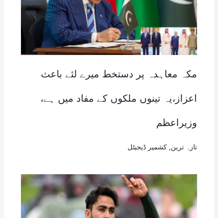
مکہ معاہدہ پر دستخط میرے لئے باعث
اعزاز،یہ تینوں ملکوں کے مفاد میں ہے،
وزیراعظم
تازہ ترین
,
کشمیر ڈیجیٹل