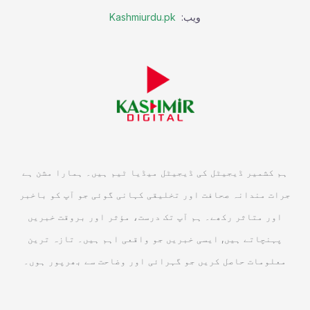
ویب:
Kashmiurdu.pk
ہم کشمیر ڈیجیٹل کی ڈیجیٹل میڈیا ٹیم ہیں۔ ہمارا مشن ہے
جرات مندانہ صحافت اور تخلیقی کہانی گوئی جو آپ کو باخبر
اور متاثر رکھے۔ ہم آپ تک درست، مؤثر اور بروقت خبریں
پہنچاتے ہیں, ایسی خبریں جو واقعی اہم ہیں۔ تازہ ترین
معلومات حاصل کریں جو گہرائی اور وضاحت سے بھرپور ہوں۔