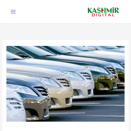
Ski
t
conten