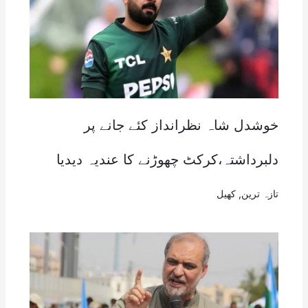
خوشدل شاہ نظرانداز کئے جانے پر
دلبرداشتہ،کرکٹ چھوڑنے کا عندیہ دیدیا
تازہ ترین
,
کھیل