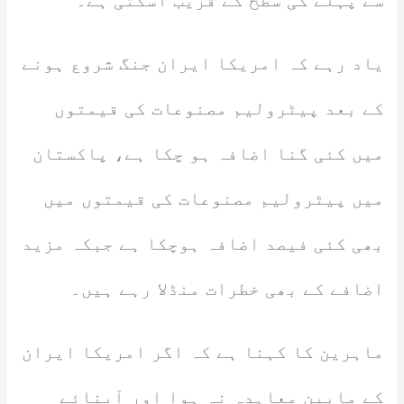
سے پہلے کی سطح کے قریب آسکتی ہے۔
یاد رہے کہ امریکا ایران جنگ شروع ہونے
کے بعد پیٹرولیم مصنوعات کی قیمتوں
میں کئی گنا اضافہ ہو چکا ہے، پاکستان
میں پیٹرولیم مصنوعات کی قیمتوں میں
بھی کئی فیصد اضافہ ہوچکا ہے جبکہ مزید
اضافے کے بھی خطرات منڈلا رہے ہیں۔
ماہرین کا کہنا ہے کہ اگر امریکا ایران
کے مابین معاہدہ نہ ہوا اور آبنائے