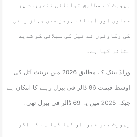
رپورٹ کے مطابق توانائی تنصیبات پر
حملوں اور آبنائے ہرمز میں جہاز رانی
کی رکاوٹوں نے تیل کی سپلائی کو شدید
متاثر کیا ہے۔
ورلڈ بینک کے مطابق 2026 میں برینٹ آئل کی
اوسط قیمت 86 ڈالر فی بیرل رہنے کا امکان ہے
جبکہ 2025 میں یہ 69 ڈالر فی بیرل تھی۔
رپورٹ میں خبردار کیا گیا ہے کہ اگر