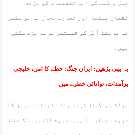
تیل و گیس کی اہم تنصیبات کو مزید
نقصان پہنچا اور تجارت بحال نہ ہو سکیں
تو برینٹ آئل کی قیمتیں مزید بڑھ سکتی
ہیں۔
یہ بھی پڑھیں:
ایران جنگ: خطے کا امن، خلیجی
برآمدات، توانائی خطرے میں
ورلڈ بینک کا کہنا ہےکہ آبنائے ہرمز کے
ذریعے جہاز رانی بتدریج اکتوبر تک جنگ