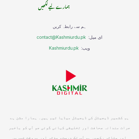
ہمارے لیے لکھیں
ہم سے رابطہ کریں
ای میل:
contact@Kashmiurdu.pk
ویب:
Kashmiurdu.pk
ہم کشمیر ڈیجیٹل کی ڈیجیٹل میڈیا ٹیم ہیں۔ ہمارا مشن ہے
جرات مندانہ صحافت اور تخلیقی کہانی گوئی جو آپ کو باخبر
اور متاثر رکھے۔ ہم آپ تک درست، مؤثر اور بروقت خبریں