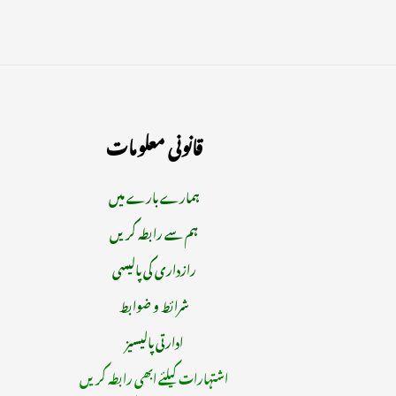
قانونی معلومات
ہمارے بارے میں
ہم سے رابطہ کریں
رازداری کی پالیسی
شرائط و ضوابط
ادارتی پالیسیز
اشتہارات کیلئے ابھی رابطہ کریں