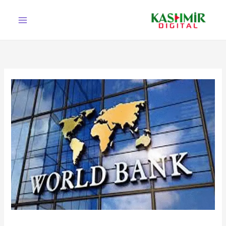
Ski
t
conten