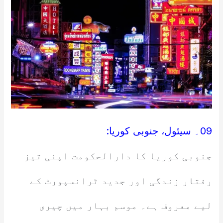
09۔ سیئول، جنوبی کوریا:
جنوبی کوریا کا دارالحکومت اپنی تیز
رفتار زندگی اور جدید ٹرانسپورٹ کے
لیے معروف ہے۔ موسم بہار میں چیری