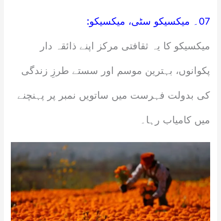
07۔ میکسیکو سٹی، میکسیکو:
میکسیکو کا یہ ثقافتی مرکز اپنے ذائقہ دار
پکوانوں، بہترین موسم اور سستے طرزِ زندگی
کی بدولت فہرست میں ساتویں نمبر پر پہنچنے
میں کامیاب رہا۔