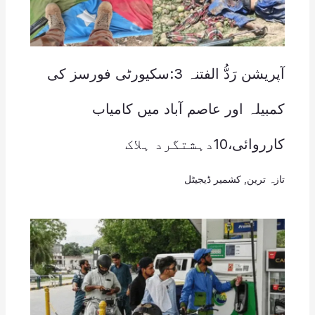
آپریشن رَدُّ الفتنہ 3:سکیورٹی فورسز کی
کمبیلہ اور عاصم آباد میں کامیاب
کارروائی،10دہشتگرد ہلاک
تازہ ترین
,
کشمیر ڈیجیٹل