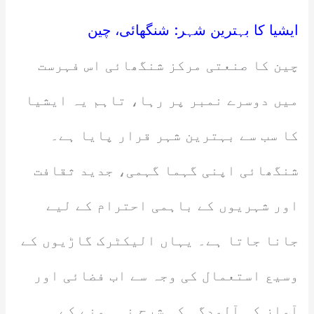
ایشیا کا بہترین شہر: شنگھائی، چین
چین کا صنعتی مرکز شنگھائی اس فہرست
میں دوسرے نمبر پر رہا، تاہم یہ ایشیا
کا سب سے بہترین شہر قرار پایا ہے۔
شنگھائی اپنی گہما گہمی، جدید ثقافت
اور شہریوں کے باہمی احترام کے لیے
جانا جاتا ہے۔ یہاں الیکٹرک گاڑیوں کے
وسیع استعمال کی وجہ سے اب فضائی اور
آواز کی آلودگی کی شرح نہ ہونے کے