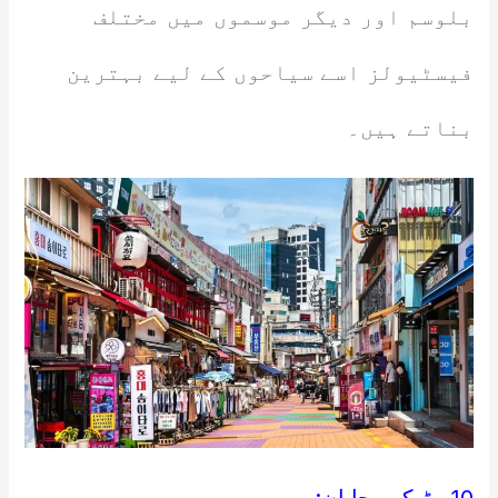
بلوسم اور دیگر موسموں میں مختلف
فیسٹیولز اسے سیاحوں کے لیے بہترین
بناتے ہیں۔
10۔ ٹوکیو، جاپان: