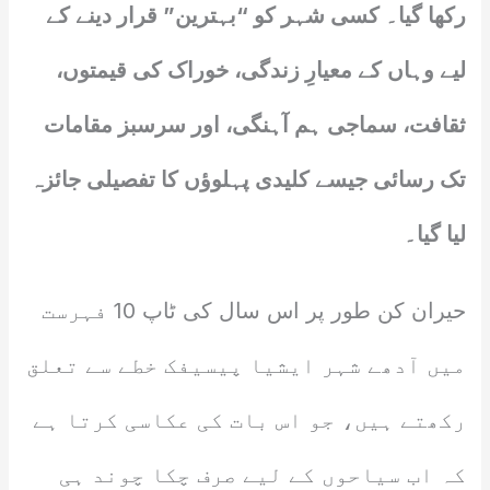
رکھا گیا۔ کسی شہر کو “بہترین” قرار دینے کے
لیے وہاں کے معیارِ زندگی، خوراک کی قیمتوں،
ثقافت، سماجی ہم آہنگی، اور سرسبز مقامات
تک رسائی جیسے کلیدی پہلوؤں کا تفصیلی جائزہ
لیا گیا۔
حیران کن طور پر اس سال کی ٹاپ 10 فہرست
میں آدھے شہر ایشیا پیسیفک خطے سے تعلق
رکھتے ہیں، جو اس بات کی عکاسی کرتا ہے
کہ اب سیاحوں کے لیے صرف چکا چوند ہی