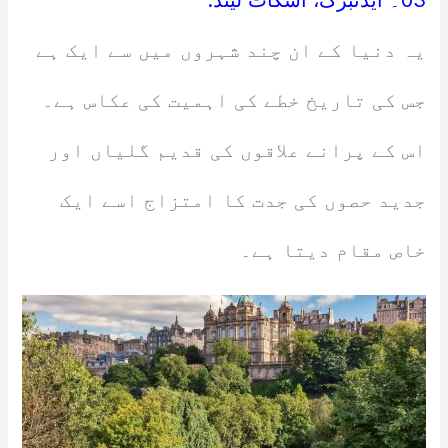
03۔ ایڈنبرگ، اسکاٹ لینڈ:
یہ دنیا کے ان چند شہروں میں سے ایک ہے
جس کی تاریخ خطے کی اہمیت کی عکاس ہے۔
اس کے پرانے علاقوں کی قدیم گلیاں اور
جدید حصوں کی جدت کا امتزاج اسے ایک
خاص مقام دیتا ہے۔