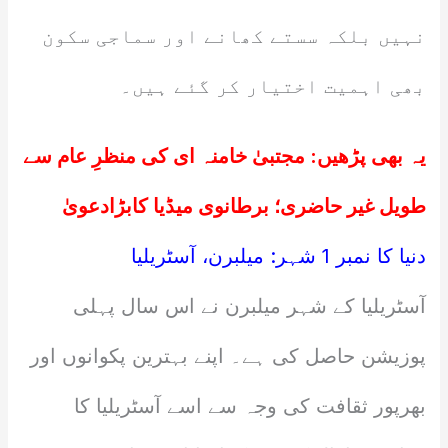
نہیں بلکہ سستے کھانے اور سماجی سکون
بھی اہمیت اختیار کر گئے ہیں۔
یہ بھی پڑھیں:
مجتبیٰ خامنہ ای کی منظرِ عام سے
طویل غیر حاضری؛ برطانوی میڈیا کابڑادعویٰ
دنیا کا نمبر 1 شہر: میلبرن، آسٹریلیا
آسٹریلیا کے شہر میلبرن نے اس سال پہلی
پوزیشن حاصل کی ہے۔ اپنے بہترین پکوانوں اور
بھرپور ثقافت کی وجہ سے اسے آسٹریلیا کا