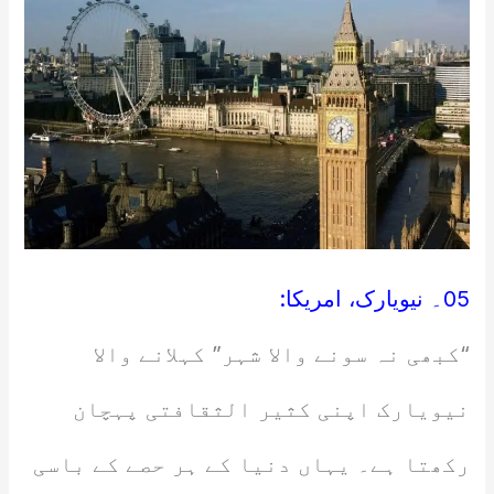
05۔ نیویارک، امریکا:
“کبھی نہ سونے والا شہر” کہلانے والا
نیویارک اپنی کثیر الثقافتی پہچان
رکھتا ہے۔ یہاں دنیا کے ہر حصے کے باسی