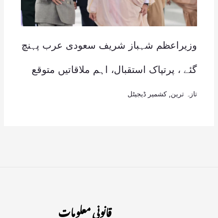
وزیراعظم شہباز شریف سعودی عرب پہنچ
گئے ، پرتپاک استقبال، اہم ملاقاتیں متوقع
تازہ ترین
,
کشمیر ڈیجیٹل
قانونی معلومات