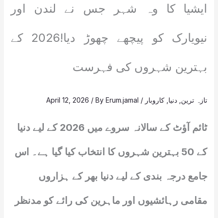
ایشیا کا وہ شہر جس نے لندن اور
نیویارک کو پیچھے چھوڑ دیا!2026 کے
بہترین شہروں کی فہرست
تازہ ترین
,
دنیا
,
کاروبار
/
Erum.jamal
/ By
April 12, 2026
ٹائم آؤٹ کے سالانہ سروے میں 2026 کے لیے دنیا
کے 50 بہترین شہروں کا انتخاب کیا گیا ہے۔ اس
جامع درجہ بندی کے لیے دنیا بھر کے ہزاروں
مقامی رہائشیوں اور ماہرین کی رائے کو مدنظر