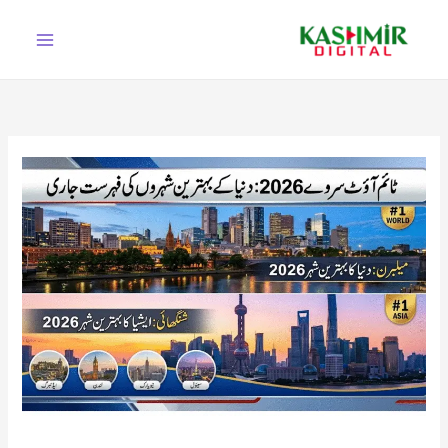
Ski
t
conten