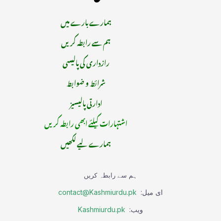
ہمارے بارے میں
ہم سے رابطہ کریں
رازداری کی پالیسی
شرائط و ضوابط
ادارتی پالیسیز
اشتہارات کیلئے ابھی رابطہ کریں
ہمارے لیے لکھیں
ہم سے رابطہ کریں
ای میل:
contact@Kashmiurdu.pk
ویب:
Kashmiurdu.pk