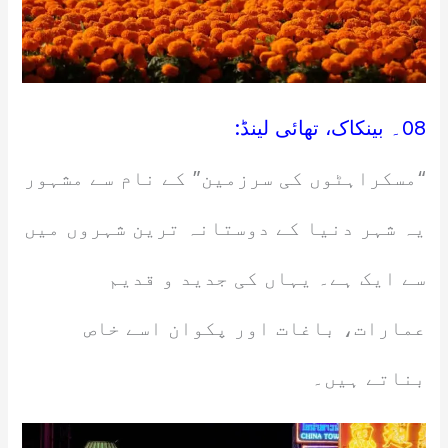
08۔ بینکاک، تھائی لینڈ:
“مسکراہٹوں کی سرزمین” کے نام سے مشہور
یہ شہر دنیا کے دوستانہ ترین شہروں میں
سے ایک ہے۔ یہاں کی جدید و قدیم
عمارات، باغات اور پکوان اسے خاص
بناتے ہیں۔