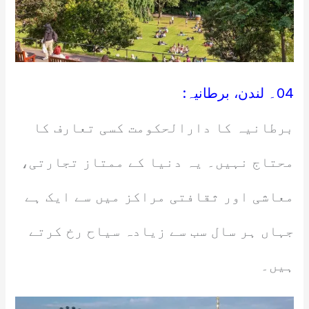
04۔ لندن، برطانیہ:
برطانیہ کا دارالحکومت کسی تعارف کا
محتاج نہیں۔ یہ دنیا کے ممتاز تجارتی،
معاشی اور ثقافتی مراکز میں سے ایک ہے
جہاں ہر سال سب سے زیادہ سیاح رخ کرتے
ہیں۔