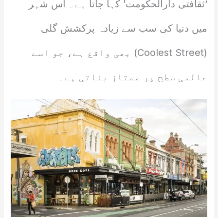
‘ثقافتی دارالحکومت’ کہا جاتا ہے۔ اس شہر
میں دنیا کی سب سے زیادہ پرکشش گلی
(Coolest Street) بھی واقع ہے، جو اسے
عالمی سطح پر ممتاز بناتی ہے۔