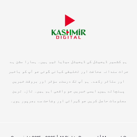
ہم کشمیر ڈیجیٹل کی ڈیجیٹل میڈیا ٹیم ہیں۔ ہمارا مشن ہے
جرات مندانہ صحافت اور تخلیقی کہانی گوئی جو آپ کو باخبر
اور متاثر رکھے۔ ہم آپ تک درست، مؤثر اور بروقت خبریں
پہنچاتے ہیں, ایسی خبریں جو واقعی اہم ہیں۔ تازہ ترین
معلومات حاصل کریں جو گہرائی اور وضاحت سے بھرپور ہوں۔