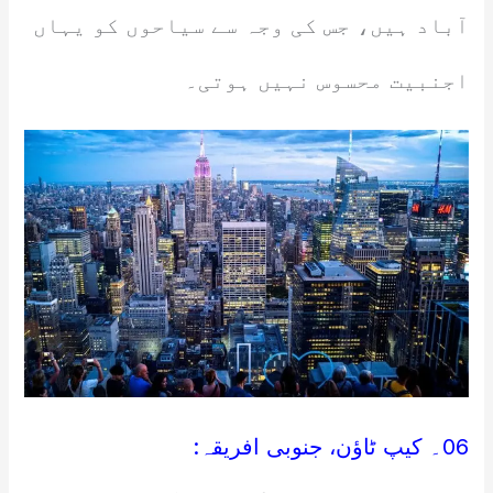
آباد ہیں، جس کی وجہ سے سیاحوں کو یہاں
اجنبیت محسوس نہیں ہوتی۔
06۔ کیپ ٹاؤن، جنوبی افریقہ: