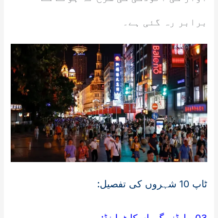
برابر رہ گئی ہے۔
ٹاپ 10 شہروں کی تفصیل: