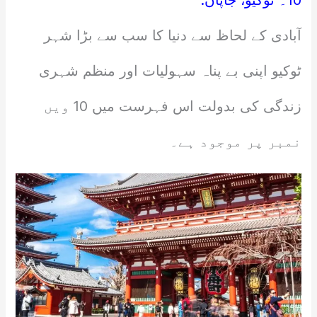
آبادی کے لحاظ سے دنیا کا سب سے بڑا شہر
ٹوکیو اپنی بے پناہ سہولیات اور منظم شہری
زندگی کی بدولت اس فہرست میں 10 ویں
نمبر پر موجود ہے۔