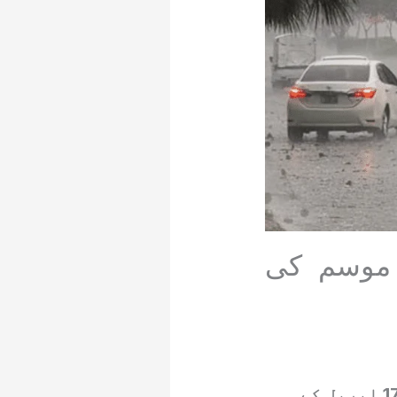
تک شدید موسم کی
نیشنل ڈیزاسٹر مینجمنٹ اتھارٹی (این ڈی ایم اے) نے ملک بھر میں 12 سے 17 اپریل کے