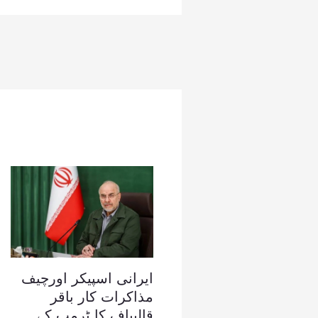
ایرانی اسپیکر اورچیف
مذاکرات کار باقر
قالیباف کا ٹرمپ کے