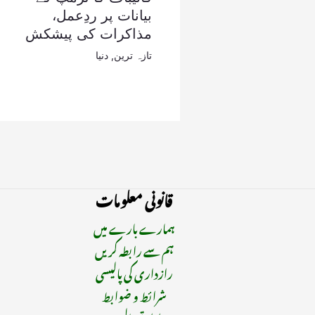
بیانات پر ردِعمل،
مذاکرات کی پیشکش
تازہ ترین
,
دنیا
قانونی معلومات
ہمارے بارے میں
ہم سے رابطہ کریں
رازداری کی پالیسی
شرائط و ضوابط