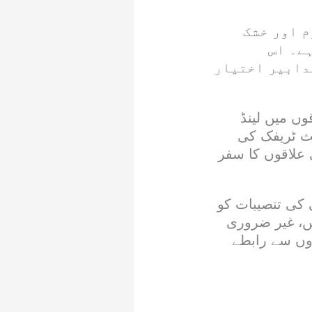
م اور خشک
ے۔ اس
دابیر اختیار
وں میں لینڈ
عث ٹریفک کی
علاقوں کا سفر
 کی تنصیبات کو
ں، غیر ضروری
روں سے رابطے