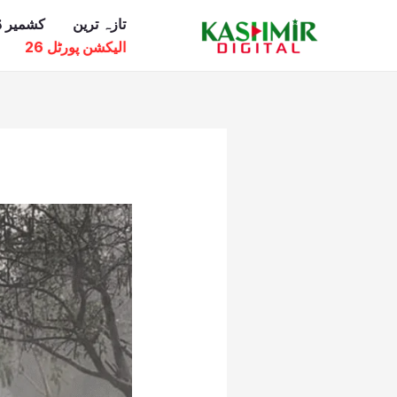
Ski
تازہ ترین
کشمیر ڈ
t
الیکشن پورٹل 26
conten