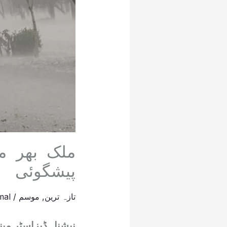
پیشگوئی
تازہ ترین
,
موسم
/
mal