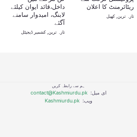
ریٹائرمنٹ کا اعلان
داخل،قائد ایوان کیلئے
لابنگ، امیدوار سامنے
تازہ ترین
,
کھیل
آگئے
تازہ ترین
,
کشمیر ڈیجیٹل
ہم سے رابطہ کریں
ای میل:
contact@Kashmiurdu.pk
ویب:
Kashmiurdu.pk