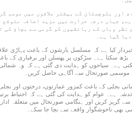
ھ اور بلوچستان کے بیشتر علاقوں میں موسم گر
ہے، جہاں درجہ حرارت میں مزید اضافہ متوقع ہ
 نظر وہاں کے رہائشیوں کو گرمی سے بچاؤ کی ت
دیا گیا ہے۔
خبردار کیا ہے کہ مسلسل بارشوں کے باعث پہاڑی علاق
 بڑھ سکتا ہے۔ سڑکوں پر پھسلن اور برفباری کے با
کتی ہے۔ سیاحوں کو ہدایت دی گئی ہے کہ وہ شمالی 
ہ موسمی صورتحال سے آگاہی حاصل کریں۔
مانی بجلی کے باعث کمزور عمارتوں، درختوں اور بجلی
خدشہ ہے۔ عوام کو ہدایت کی گئی ہے کہ احتیاط برتی
ے سے گریز کریں اور ہنگامی صورتحال میں متعلقہ ادا
ی بھی ناخوشگوار واقعے سے بچا جا سکے۔