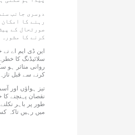
دوسری جانب سند
رہنے کا امکان 
صورتحال کے پیش
کرنے کا مشورہ 
این ڈی ایم اے نے 
سلائیڈنگ کا خطرہ
روانی متاثر ہو س
کرنے سے قبل تاز
تیز ہواؤں اور آس
نقصان پہنچنے کا 
طور پر باہر نکلن
میں رہیں تاکہ کس