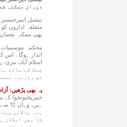
دوران ممکنہ شدی
نیشنل ایمرجنسیز 
متعلقہ اداروں کو
بھی ممکنہ نقصان 
محکمہ موسمیات کے
انداز ہوگا۔ اس 
چمک کے ساتھ با
جو روزمرہ معمول
یہ بھی پڑھیں:
آزا
خیبرپختونخوا کے م
ہے۔ بالائی پہا
کا بھی امکان ہے
پیدا ہو سکتی ہ