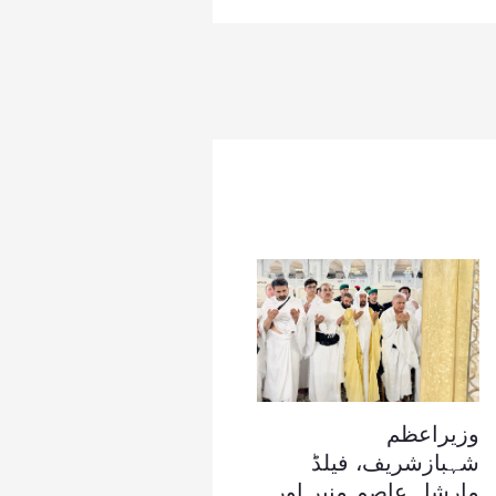
وزیراعظم
شہبازشریف، فیلڈ
مارشل عاصم منیر اور