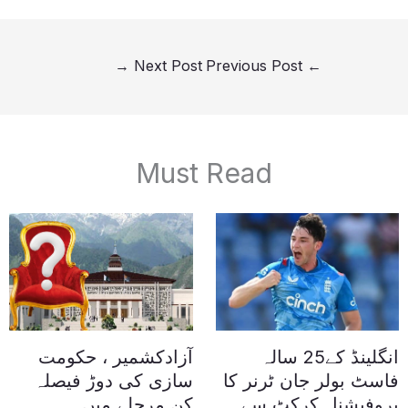
→
Next Post
Previous Post
←
Must Read
انگلینڈ کے25 سالہ
آزادکشمیر ، حکومت
فاسٹ بولر جان ٹرنر کا
سازی کی دوڑ فیصلہ
پروفیشنل کرکٹ سے
کن مرحلے میں