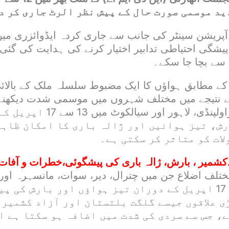
د موسمی صورت حال کے پیش نظر الرٹ جاری کر د
آپریشن سینٹر کی جانب سے جاری کردہ ایڈوائزری می
 پیشگی احتیاطی تدابیر اختیار کرنے کی ہدایت کی گئ
سے بچا جا سکے۔
 مطابق ہواؤں کا ایک مضبوط سلسلہ ملک کے بالائی 
کے نتیجے میں مختلف شہروں میں موسمی شدت دیکھنے
اسلام آباد، مری، راولپنڈی، لاہور او
رش، تیز ہوائیں اور ژالہ باری کا امکان ظاہر
ات کو متاثر کر سکتی ہے۔
دکشمیر ، بارش، ژالہ باری کی پیشگوئی،خطرات و آفات
ختلف اضلاع جن میں چترال، دیر، سوات، مانسہرہ اور 
ہیں، وہاں 12 سے 17 اپریل کے دوران تیز ہواؤں اور بارش ک
ڑی علاقوں جیسے گلگت بلتستان اور آزاد کشمیر
، جس سے سردی کی شدت میں اضافہ ہو سکتا ہے ا
یں۔