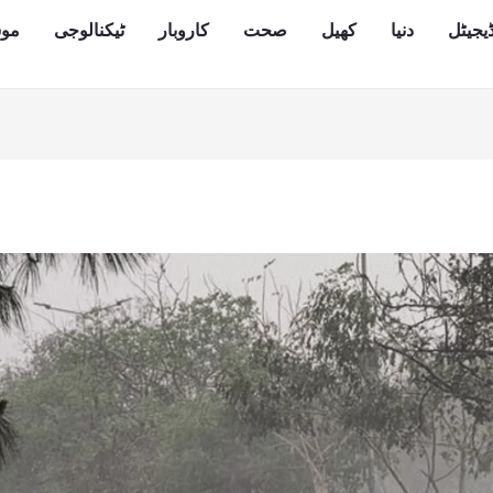
یجیٹل
دنیا
کھیل
صحت
کاروبار
ٹیکنالوجی
مو