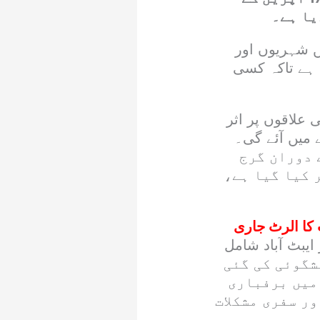
یا ہے۔
ں شہریوں اور
ی ہے تاکہ کسی
علاقوں پر اثر
 میں آئے گی۔
ر سیالکوٹ میں 13 سے 17 اپریل کے دوران گرج
 کیا گیا ہے،
 کا الرٹ جاری
ایبٹ آباد شامل
ی پیشگوئی کی گئی
 میں برفباری
ور سفری مشکلات