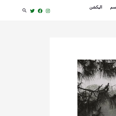
سم
الیکشن
Search