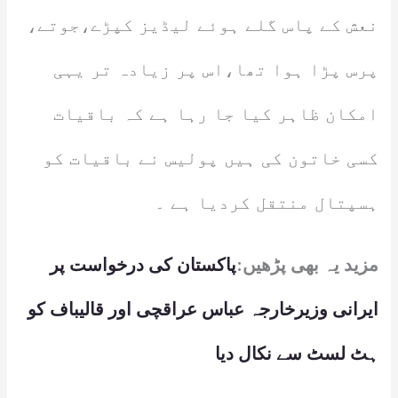
نعش کے پاس گلے ہوئے لیڈیز کپڑے،جوتے،
پرس پڑا ہوا تھا،اس پر زیادہ تر یہی
امکان ظاہر کیا جا رہا ہے کہ باقیات
کسی خاتون کی ہیں پولیس نے باقیات کو
ہسپتال منتقل کردیا ہے ۔
مزید یہ بھی پڑھیں:
پاکستان کی درخواست پر
ایرانی وزیرخارجہ عباس عراقچی اور قالیباف کو
ہٹ لسٹ سے نکال دیا