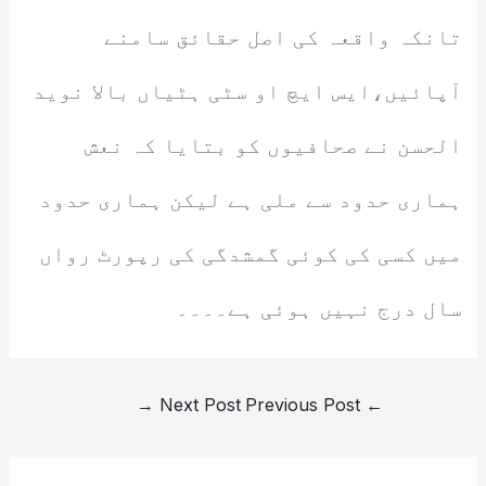
تانکہ واقعہ کی اصل حقائق سامنے
آپائیں،ایس ایچ او سٹی ہٹیاں بالا نوید
الحسن نے صحافیوں کو بتایا کہ نعش
ہماری حدود سے ملی ہے لیکن ہماری حدود
میں کسی کی کوئی گمشدگی کی رپورٹ رواں
سال درج نہیں ہوئی ہے۔۔۔۔
→
Next Post
Previous Post
←