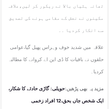
تھانہ ہٹیاں بالا نے ریکور کر لیں،علاقہ
مکینوں نے نعش کے مقامی ہونے کی تصدیق
سے انکار کردیا ۔۔
علاقہ میں شدید خوف وہراس پھیل گیا،عوامی
حلقوں نے باقیات کا ڈی این اے کروانے کا مطالبہ
کردیا۔
مزید یہ بھی پڑھیں:
حویلی: گاڑی حادثے کا شکار،
ایک شخص جاں بحق،12 افراد زخمی