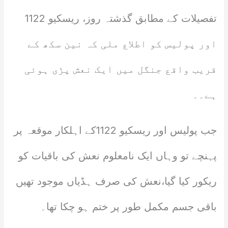
تفصیلات کے مطابق گذشتہ روز، ریسکیو 1122
اور پولیس کو اطلاع ملی کہ نین سکھ کے
قریب واقع جنگل میں ایک نعش پڑی ہوئی
ہے۔۔
جب پولیس اور ریسکیو 1122کے اہلکار موقعہ پر
پہنچے تو وہاں ایک نامعلوم نعش کی باقیات کو
ریکور کیا گیا،نعش کی صرف ہڈیاں موجود تھیں
باقی جسم مکمل طور پر ختم ہو چکا تھا۔