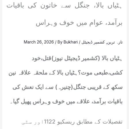
ہٹیاں بالا، جنگل سے خاتون کی باقیات
برآمد، عوام میں خوف وہراس
تازہ ترین
,
کشمیر ڈیجیٹل
/
Bukhari
/ By
March 26, 2026
ہٹیاں بالا (کشمیر ڈیجیٹل نیوز)قتل،خود
کشی،طبعی موت؟ہٹیاں بالا کے ملحقہ علاقہ نین
سکھ کے قریبی جنگل(چنیرہ) سے ایک نعش کی
باقیات برآمد، علاقے میں خوف وہراس پھیل گیا۔
تفصیلات کے مطابق ریسکیو 1122اور سٹی