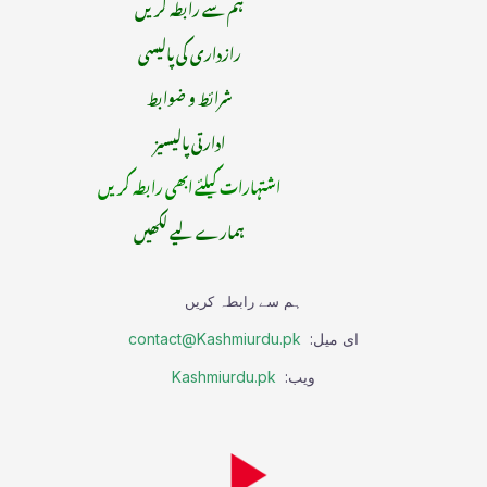
ہم سے رابطہ کریں
رازداری کی پالیسی
شرائط و ضوابط
ادارتی پالیسیز
اشتہارات کیلئے ابھی رابطہ کریں
ہمارے لیے لکھیں
ہم سے رابطہ کریں
ای میل:
contact@Kashmiurdu.pk
ویب:
Kashmiurdu.pk