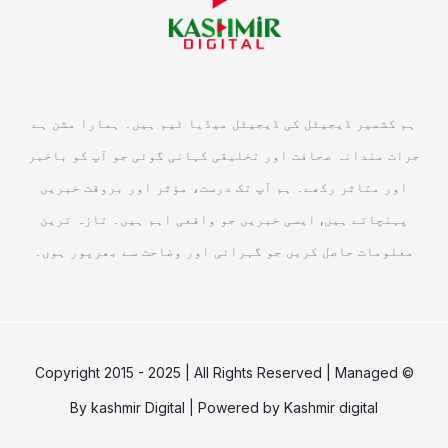
ہم کشمیر ڈیجیٹل کی ڈیجیٹل میڈیا ٹیم ہیں۔ ہمارا مشن ہے
جرات مندانہ صحافت اور تخلیقی کہانی گوئی جو آپ کو باخبر
اور متاثر رکھے۔ ہم آپ تک درست، مؤثر اور بروقت خبریں
پہنچاتے ہیں, ایسی خبریں جو واقعی اہم ہیں۔ تازہ ترین
معلومات حاصل کریں جو گہرائی اور وضاحت سے بھرپور ہوں۔
© Copyright 2015 - 2025 | All Rights Reserved | Managed
By
kashmir Digital
| Powered by
Kashmir digital