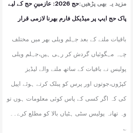
مزید یہ بھی پڑھیں:
حج 2026: عازمینِ حج کے لیے
پاک حج ایپ پر میڈیکل فارم بھرنا لازمی قرار
باقیات ملنے کے بعد جہلم ویلی بھر میں مختلف
چہہ مہگوئیاں گردش کر رہی ہیں،جہلم ویلی
پولیس نے باقیات کے ساتھ ملنے والے لیڈیز
کپڑوں،جوتوں اور پرس کو پبلک کرتے ہوئے اپیل
کی کہ اگر کسی کے پاس کوئی معلومات ہوں تو
وہ تھانہ پولیس سٹی ہٹیاں بالا کو مطلع کرے۔۔
؎