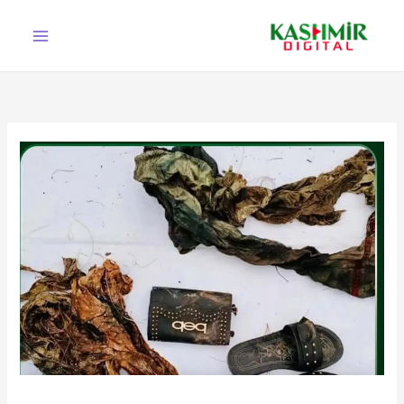
Ski
t
conten