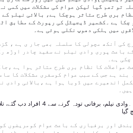
ہ تو تھم گیا لیکن عوام کی مشکلات میں کمی نہ
ظام بری طرح متاثر ہوچکا ہے، بالائی نیلم کے 
 چکا ہے ۔کشمیر ڈیجیٹل کی رپورٹ کے مطابق اٹ
قوں میں ہلکی دھوپ نکلی ہوئی ہے۔
 کی آنکھ مچولی کا سلسلہ بھی جار ی ہے ، گز
ے باعث پوری وادی نیلم نے سفید چادر اوڑھ رک
چکی ہے۔
ث مواصلات کا نظام بری طرح متاثر ہوا ہے ،جا
بند ہے جس کے سبب عوام کوسفری مشکلات کا سام
کمل اندھیرے میں ڈوبا ہوا ہے ،بالائی وادی ن
ہیں۔
وادی نیلم، برفانی تودہ گرنے سے 4 ا
 گیا
بندش اور برفباری کے باعث عوام کومریضوں کو
ید دشواری کا سامنا ہے،شاہراہ نیلم مظفر آب