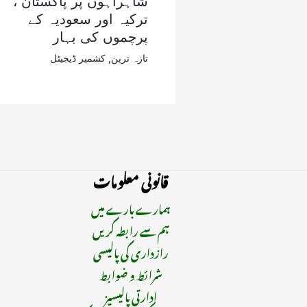
شاہراہوں پر پاکستان ،
ترکیہ اور سعودیہ کے
پرچموں کی بہار
تازہ ترین
,
کشمیر ڈیجیٹل
قانونی معلومات
ہمارے بارے میں
ہم سے رابطہ کریں
رازداری کی پالیسی
شرائط و ضوابط
ادارتی پالیسیز