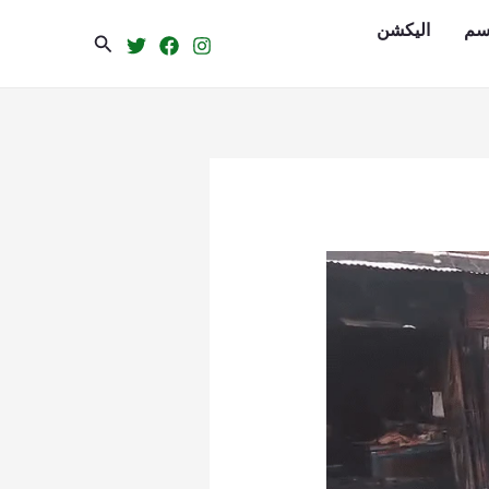
سم
الیکشن
Search