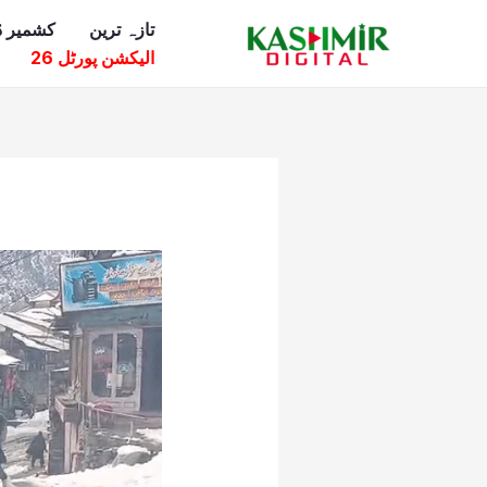
Ski
تازہ ترین
کشمیر ڈ
t
الیکشن پورٹل 26
conten