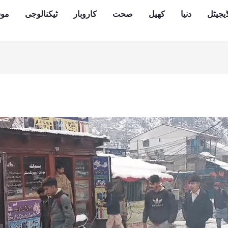
یجیٹل
دنیا
کھیل
صحت
کاروبار
ٹیکنالوجی
مو