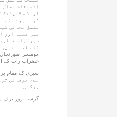
اٹھمقام بحال ہ
لینڈ سلائیڈنگ ک
کرتے ہوئے کہنا 
مکمل بحالی کیل
میں عملہ اور ا
سہولیات فراہمی
کا سامنا نہیں 
موسمی صورتحال ک
حضرات رات کے اوق
ہے، برفانی تود
ہوگئی
گزشتہ روز برف می