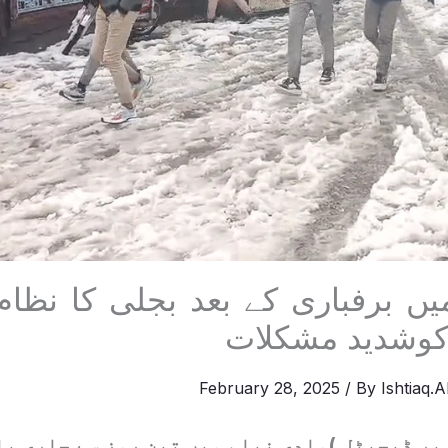
میں برفباری کے بعد بجلی کا نظا
 کوشدید مشکلات
February 28, 2025
/ By
Ishtiaq.
یر ڈیجیٹل )وادی نیلم میں تین روز سے جاری ب