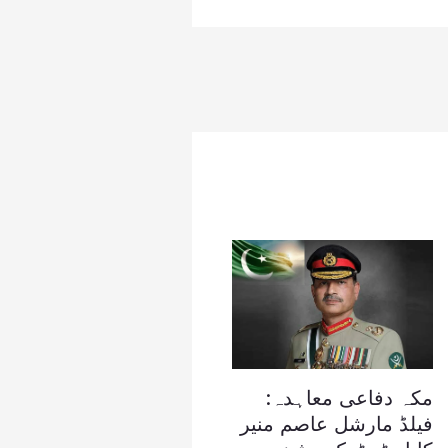
مکہ دفاعی معاہدہ:
فیلڈ مارشل عاصم منیر