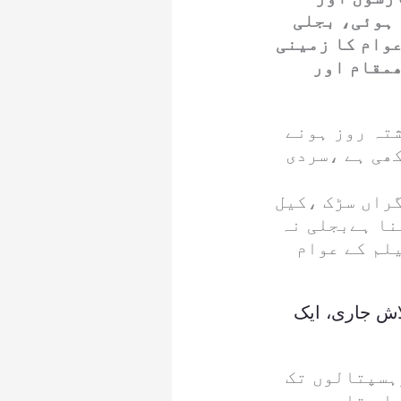
 ہوئی، بجلی
عوام کا زمینی
ھمقام اور
شتہ روز ہونے
ھی ہے ،سردی
گراں سڑک ،کیل
نا ہےبجلی نہ
یلم کے عوام
فراد دب گئے، تلاش جاری، ایک
ہسپتالوں تک
اد تا