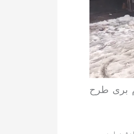
م بری طرح
ارشوں اور