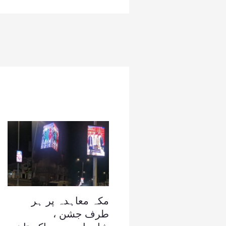
مکہ معاہدہ پر ہر
طرف جشن ،