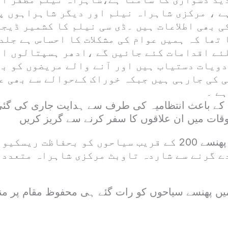
ے ، مرکزی شاہراہ نیلم اور دیگر شاہراہوں پ
ی بھی اطلاعات ہیں ۔ڈی سی نیلم کا کشمیر ڈیج
تھا کہ ہمیں عوام کی مشکلات کا احساس ہے جلد
ئے اقدامات کئے جائیں گے ،ادھر ہسپتالوں او
دویات دستیاب ہیں اور آنے والے مریضوں کو ب
 کی جارہی ہیں جبکہ خوراک کےحوالے سے بھی ع
ہے ۔
ے باعث انتظامیہ کی طرف سے ہدایت جاری کی گئی
ات میں ان علاقوں کا سفر کرنے سے گریز کریں
سیری کے مقام پر پھنسے 200 کے قریب سیاحوں کو بحفاظت ر
ے گرنے سے شاردہ تاوبٹ مرکزی شاہراہ متعدد 
ں پھنسے سیاحوں کو رات گئے ہی محفوظ مقام پر منتقل