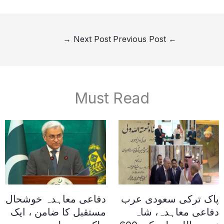
→
Next Post
Previous Post
←
Must Read
پاک ترکی سعودی عرب
دفاعی معاہدہ خوشحال
دفاعی معاہدہ، شاہ
مستقبل کا ضامن ، ایک