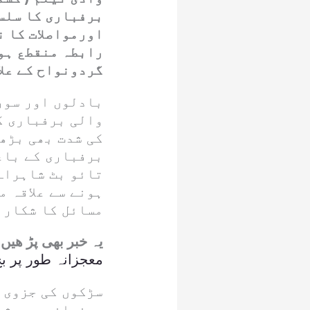
برفباری کا سلسل
اورمواصلات کا ن
رابطہ منقطع ہو
گردونواح کے علا
بادلوں اور سورج
والی برفباری ک
کی شدت بھی بڑھ 
برفباری کے باع
تائو بٹ شاہراہ 
ہونے سے علاقہ م
مسائل کا شکار 
یہ خبر بھی پڑ ھیں
۔
معجزانہ طور پر بچ
سڑکوں کی جزوی 
پہنچانے میں شد