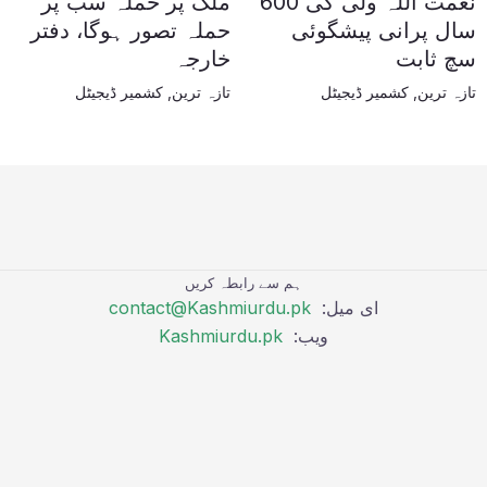
نعمت اللہ ولی کی 600
ملک پر حملہ سب پر
سال پرانی پیشگوئی
حملہ تصور ہوگا، دفتر
سچ ثابت
خارجہ
تازہ ترین
,
کشمیر ڈیجیٹل
تازہ ترین
,
کشمیر ڈیجیٹل
ہم سے رابطہ کریں
ای میل:
contact@Kashmiurdu.pk
ویب:
Kashmiurdu.pk