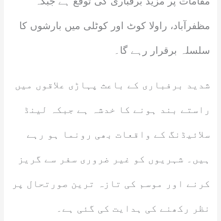
مقامات پر مزید برفباری کی توقع ہے جبکہ
مظفرآباد، راولا کوٹ اور کوٹلی میں بارشوں کا
سلسلہ برقرار رہے گا۔
شدید برفباری کے باعث پہاڑی علاقوں میں
راستے بند ہونے کا خدشہ ہے جبکہ لینڈ
سلائیڈنگ کے واقعات بھی رونما ہو رہے
ہیں۔ شہریوں کو غیر ضروری سفر سے گریز
کرنے اور موسم کی تازہ ترین صورتحال پر
نظر رکھنے کی ہدایت کی گئی ہے۔