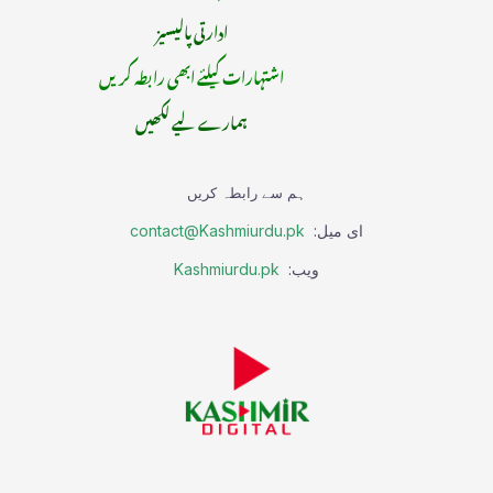
ادارتی پالیسیز
اشتہارات کیلئے ابھی رابطہ کریں
ہمارے لیے لکھیں
ہم سے رابطہ کریں
ای میل:
contact@Kashmiurdu.pk
ویب:
Kashmiurdu.pk