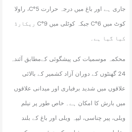
جاری ہے اور باغ میں درجہ حرارت 5°C، راولا
کوٹ میں 6°C جبکہ کوٹلی میں 9°C ریکارڈ
کیا گیا ہے۔
محکمہ موسمیات کی پیشگوئی کےمطابق آئندہ
24 گھنٹوں کے دوران آزاد کشمیر کے بالائی
علاقوں میں شدید برفباری اور میدانی علاقوں
میں بارش کا امکان ہے۔ خاص طور پر نیلم
ویلی، پیر چناسی، لیپہ ویلی اور باغ کے بلند