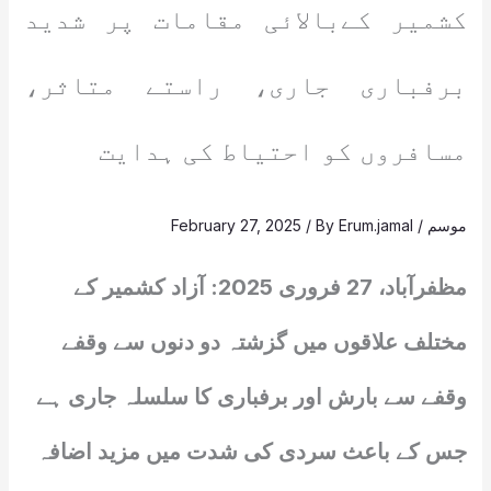
کشمیر کےبالائی مقامات پر شدید
برفباری جاری، راستے متاثر،
مسافروں کو احتیاط کی ہدایت
موسم
/
Erum.jamal
/ By
February 27, 2025
مظفرآباد، 27 فروری 2025: آزاد کشمیر کے
مختلف علاقوں میں گزشتہ دو دنوں سے وقفے
وقفے سے بارش اور برفباری کا سلسلہ جاری ہے
جس کے باعث سردی کی شدت میں مزید اضافہ