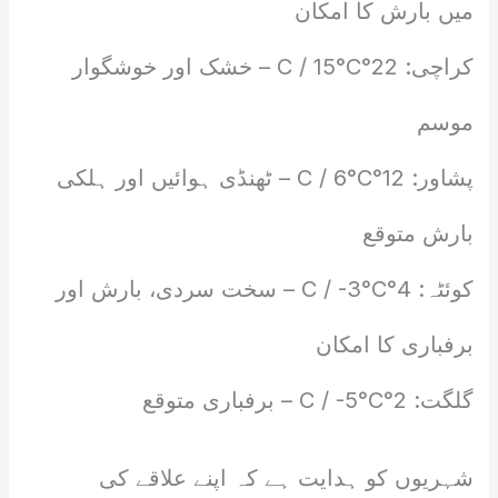
میں بارش کا امکان
کراچی: 22°C / 15°C – خشک اور خوشگوار
موسم
پشاور: 12°C / 6°C – ٹھنڈی ہوائیں اور ہلکی
بارش متوقع
کوئٹہ: 4°C / -3°C – سخت سردی، بارش اور
برفباری کا امکان
گلگت: 2°C / -5°C – برفباری متوقع
شہریوں کو ہدایت ہے کہ اپنے علاقے کی