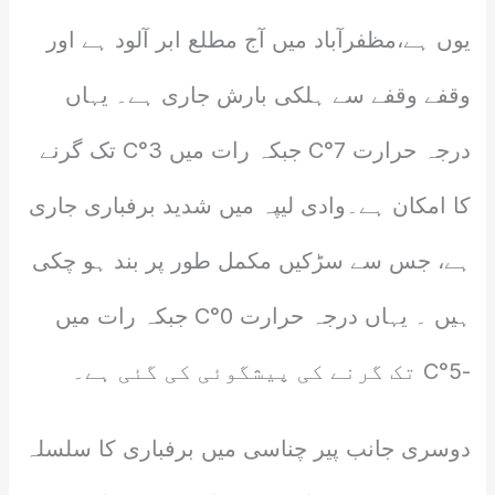
یوں ہے،مظفرآباد میں آج مطلع ابر آلود ہے اور
وقفے وقفے سے ہلکی بارش جاری ہے۔ یہاں
درجہ حرارت 7°C جبکہ رات میں 3°C تک گرنے
کا امکان ہے۔وادی لیپہ میں شدید برفباری جاری
ہے، جس سے سڑکیں مکمل طور پر بند ہو چکی
ہیں ۔ یہاں درجہ حرارت 0°C جبکہ رات میں
-5°C تک گرنے کی پیشگوئی کی گئی ہے۔
دوسری جانب پیر چناسی میں برفباری کا سلسلہ