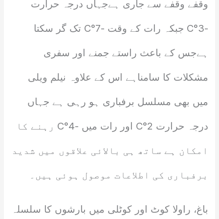
وقفے وقفے سے جاری ہےجہاں درجہ حرارت
-3°C جبکہ رات کے وقت -7°C تک گر سکتا
ہےجس کے باعث راستے جمنے اور سفری
مشکلات کا سامناہے اس کے علاوہ نیلم ویلی
میں بھی مسلسل برفباری ہو رہی ہے جہاں
درجہ حرارت 2°C اور رات میں -4°C رہنے کا
امکان ہے ساتھ ہی بالائی علاقوں میں شدید
برفباری کی اطلاعات موصول ہوئی ہیں۔
باغ، راولا کوٹ اور کوٹلی میں بارشوں کا سلسلہ