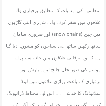
انتظامیہ کی ہدایات کے مطابق برفباری والے
علاقوں میں سفر کرنے والے شہری اپنی گاڑیوں
میں چین (snow chains) اور ضروری سامان
ساتھ رکھیں ساتھ ہی سیاحوں کو مشورہ دیا گیا
ہے کہ وہ برفانی علاقوں میں جانے سے پہلے
موسم کی صورتحال جانچ لیں۔ بارش اور
برفباری کے باعث پہاڑی علاقوں میں لینڈ
سلائیڈنگ کا خدشہ ہے، اس لیے محتاط ڈرائیونگ
کریں۔ گھروں میں ہیٹر اور گیس کے آلات کے