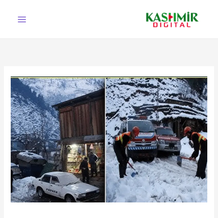
Ski
t
conten