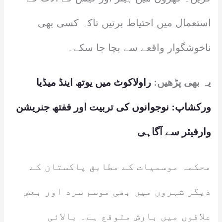
استعمال میں احتیاط برتیں تاکہ کسی بھی
ناخوشگوار واقعے سے بچا جا سکے۔
یہ بھی پڑھیں:
راولاکوٹ میں یوتھ اینڈ میڈیا
ورکشاپ: نوجوانوں کی تربیت اور ففتھ جنریشن
وارفیئر سے آگاہی
محکمہ موسمیات کے مطابق پاکستان کے
دیگر شہروں میں بھی موسم سرد اور بعض
علاقوں میں بارش متوقع ہے۔ بالائی