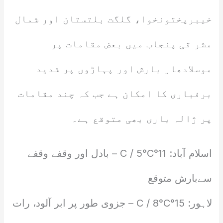
خیبرپختونخوا، گلگت بلتستان اور شمال
مشر قی پنجاب میں بعض مقامات پر
موسلادھار بارش اور پہاڑوں پر شدید
برفباری کا امکان ہے جب کہ چند مقامات
پر ژالہ باری بھی متوقع ہے۔
اسلام آباد: 11°C / 5°C – بادل اور وقفے وقفے
سےبارش متوقع
لاہور: 15°C / 8°C – جزوی طور پر ابر آلود، رات