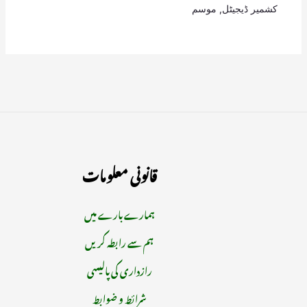
کشمیر ڈیجیٹل
,
موسم
قانونی معلومات
ہمارے بارے میں
ہم سے رابطہ کریں
رازداری کی پالیسی
شرائط و ضوابط