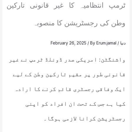
ٹرمپ انتظامیہ کا غیر قانونی تارکین
وطن کی رجسٹریشن کا منصوبہ
دنیا
/
Erum.jamal
/ By
February 26, 2025
واشنگٹن: امریکی صدر ڈونلڈ ٹرمپ نے غیر
قانونی طور پر مقیم تارکین وطن کے لیے
ایک وفاقی رجسٹری قائم کرنے کا ارادہ
کیا ہے جس کے تحت ان افراد کو اپنی
رجسٹریشن کرانا لازمی ہوگا۔