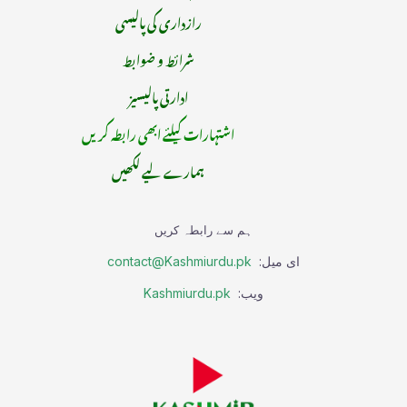
رازداری کی پالیسی
شرائط و ضوابط
ادارتی پالیسیز
اشتہارات کیلئے ابھی رابطہ کریں
ہمارے لیے لکھیں
ہم سے رابطہ کریں
ای میل:
contact@Kashmiurdu.pk
ویب:
Kashmiurdu.pk