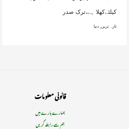
کیلئےکھلا ہے،ترک صدر
تازہ ترین
,
دنیا
قانونی معلومات
ہمارے بارے میں
ہم سے رابطہ کریں