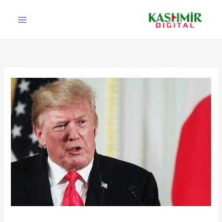
Ski
t
conten