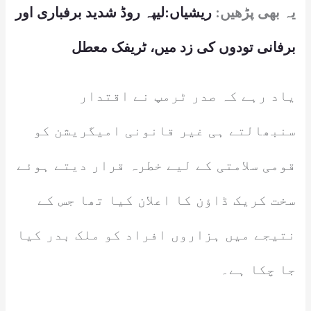
یہ بھی پڑھیں:
ریشیاں:لیپہ روڈ شدید برفباری اور
برفانی تودوں کی زد میں، ٹریفک معطل
یاد رہے کہ صدر ٹرمپ نے اقتدار
سنبھالتے ہی غیر قانونی امیگریشن کو
قومی سلامتی کے لیے خطرہ قرار دیتے ہوئے
سخت کریک ڈاؤن کا اعلان کیا تھا جس کے
نتیجے میں ہزاروں افراد کو ملک بدر کیا
جا چکا ہے۔