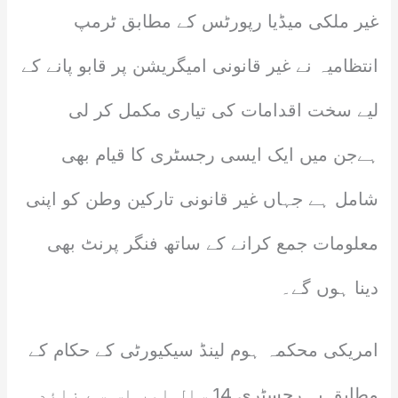
غیر ملکی میڈیا رپورٹس کے مطابق ٹرمپ
انتظامیہ نے غیر قانونی امیگریشن پر قابو پانے کے
لیے سخت اقدامات کی تیاری مکمل کر لی
ہےجن میں ایک ایسی رجسٹری کا قیام بھی
شامل ہے جہاں غیر قانونی تارکین وطن کو اپنی
معلومات جمع کرانے کے ساتھ فنگر پرنٹ بھی
دینا ہوں گے۔
امریکی محکمہ ہوم لینڈ سیکیورٹی کے حکام کے
مطابق یہ رجسٹری 14 سال اور اس سے زائد