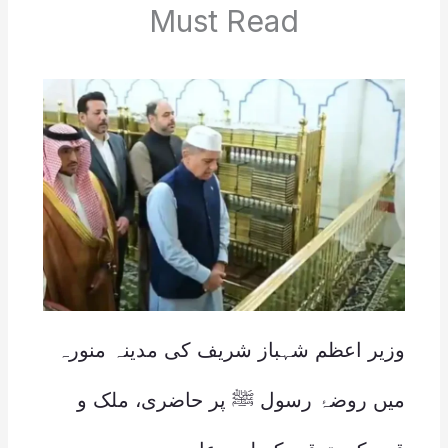
Must Read
وزیر اعظم شہباز شریف کی مدینہ منورہ
میں روضۂ رسول ﷺ پر حاضری، ملک و