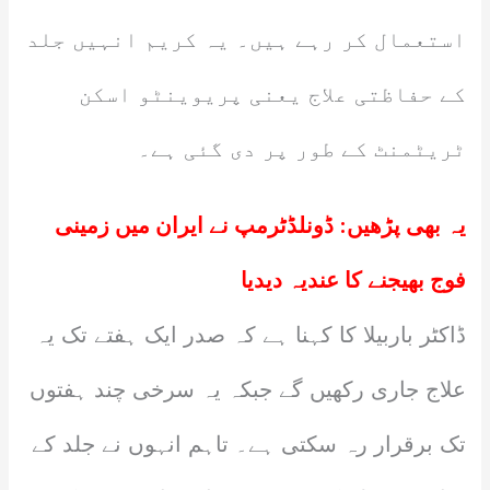
استعمال کر رہے ہیں۔ یہ کریم انہیں جلد
کے حفاظتی علاج یعنی پریوینٹو اسکن
ٹریٹمنٹ کے طور پر دی گئی ہے۔
یہ بھی پڑھیں:
ڈونلڈٹرمپ نے ایران میں زمینی
فوج بھیجنے کا عندیہ دیدیا
ڈاکٹر باربیلا کا کہنا ہے کہ صدر ایک ہفتے تک یہ
علاج جاری رکھیں گے جبکہ یہ سرخی چند ہفتوں
تک برقرار رہ سکتی ہے۔ تاہم انہوں نے جلد کے