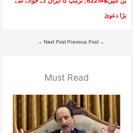
بن گئیں&#8221; ٹرمپ کا ایران کے حوالے سے
بڑا دعویٰ
→
Next Post
Previous Post
←
Must Read