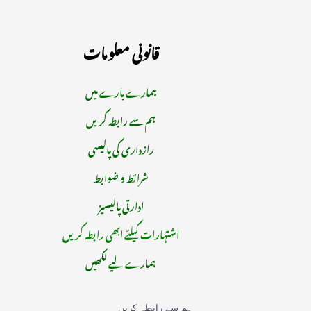
قانونی معلومات
ہمارے بارے میں
ہم سے رابطہ کریں
رازداری کی پالیسی
شرائط و ضوابط
ادارتی پالیسیز
اشتہارات کیلئے ابھی رابطہ کریں
ہمارے لیے لکھیں
ہم سے رابطہ کریں