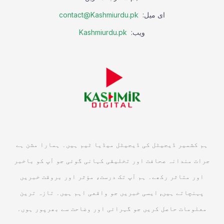
ای میل:
contact@Kashmiurdu.pk
ویب:
Kashmiurdu.pk
ہم کشمیر ڈیجیٹل کی ڈیجیٹل میڈیا ٹیم ہیں۔ ہمارا مشن ہے
جرات مندانہ صحافت اور تخلیقی کہانی گوئی جو آپ کو باخبر
اور متاثر رکھے۔ ہم آپ تک درست، مؤثر اور بروقت خبریں
پہنچاتے ہیں, ایسی خبریں جو واقعی اہم ہیں۔ تازہ ترین
معلومات حاصل کریں جو گہرائی اور وضاحت سے بھرپور ہوں۔