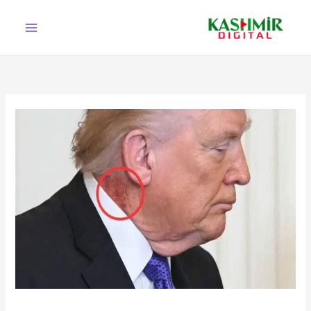
Ski
t
conten