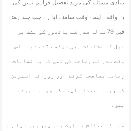
بنیادی مسئلے کی مزید تفصیل فراہم نہیں کی۔
یہ واقعہ ایسے وقت سامنے آیا ہے جب چند ہفتے
قبل 79 سالہ صدر کے ہاتھوں کی پشت پر
نیل کے نشانات بھی دیکھے گئے تھے۔ اس
وقت صدر نے وضاحت کی تھی کہ یہ نشانات
زیادہ مصافحہ کرنے اور روزانہ اسپرین
کی زیادہ مقدار لینے کی وجہ سے ہوئے
ہیں۔
صدر کے معالج نے ایک بار پھر زور دیا ہے