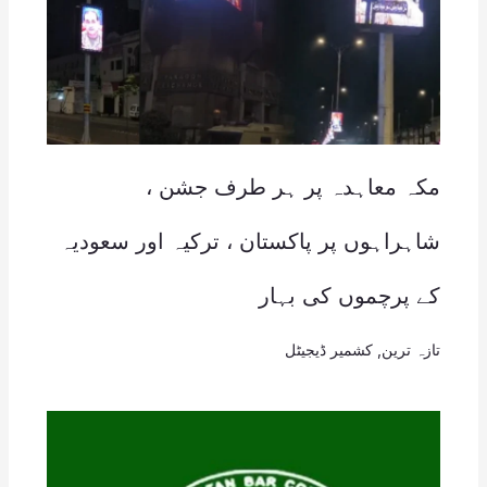
مکہ معاہدہ پر ہر طرف جشن ،
شاہراہوں پر پاکستان ، ترکیہ اور سعودیہ
کے پرچموں کی بہار
تازہ ترین
,
کشمیر ڈیجیٹل