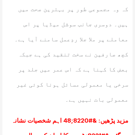
کہ وہ مجموعی طور پر بہترین صحت میں
ہیں۔ دوسری جانب سوشل میڈیا پر اس
معاملے پر ملا جلا ردِعمل سامنے آیا ہے۔
کچھ صارفین نے سخت تنقید کی ہے جبکہ
بعض کا کہنا ہے کہ اس عمر میں جلد پر
سرخی یا معمولی مسائل ہونا کوئی غیر
معمولی بات نہیں ہے۔
مزید پڑھیں:
&#8220;48 اہم شخصیات نشانہ