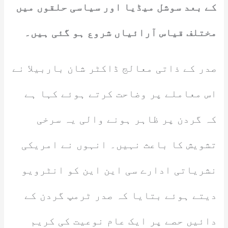
کے بعد سوشل میڈیا اور سیاسی حلقوں میں
مختلف قیاس آرائیاں شروع ہو گئی ہیں۔
صدر کے ذاتی معالج ڈاکٹر شان باربیلا نے
اس معاملے پر وضاحت کرتے ہوئے کہا ہے
کہ گردن پر ظاہر ہونے والی یہ سرخی
تشویش کا باعث نہیں۔ انہوں نے امریکی
نشریاتی ادارے سی این این کو انٹرویو
دیتے ہوئے بتایا کہ صدر ٹرمپ گردن کے
دائیں حصے پر ایک عام نوعیت کی کریم