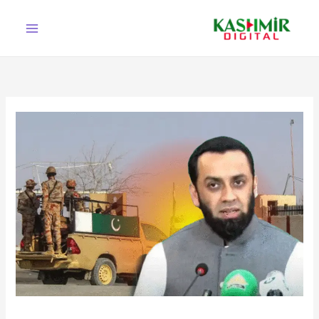
Ski
t
conten