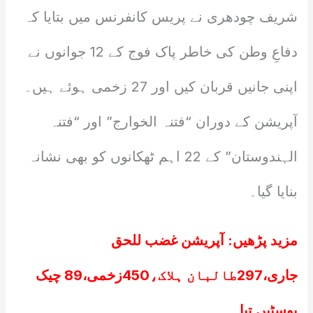
شریف چودھری نے پریس کانفرنس میں بتایا کہ
دفاعِ وطن کی خاطر پاک فوج کے 12 جوانوں نے
اپنی جانیں قربان کیں اور 27 زخمی ہوئے ہیں۔
آپریشن کے دوران “فتنہ الخوارج” اور “فتنہ
الہندوستان” کے 22 اہم ٹھکانوں کو بھی نشانہ
بنایا گیا۔
مزید پڑھیں:
آپریشن غضب للحق
جاری،297طالبان ہلاک،450زخمی،89 چیک
پوسٹیں تباہ