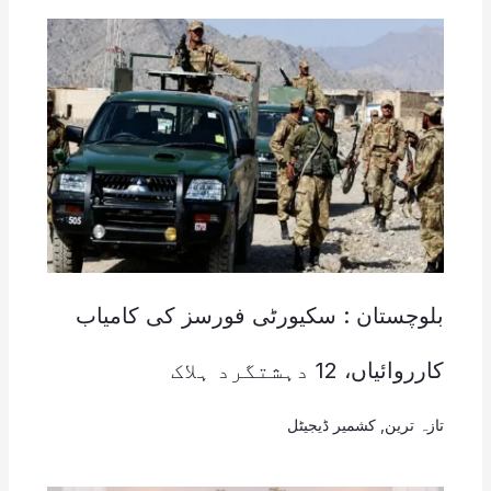
بلوچستان : سکیورٹی فورسز کی کامیاب
کارروائیاں، 12 دہشتگرد ہلاک
تازہ ترین
,
کشمیر ڈیجیٹل