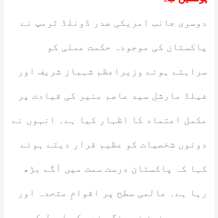
دوسری جانب امریکی صدر ڈونلڈ ٹرمپ نے
پاکستان کی موجودہ حکمت عملی کو
سراہتے ہوئے وزیراعظم شہباز شریف اور
فیلڈ مارشل سید عاصم منیر کی قیادت پر
مکمل اعتماد کا اظہار کیا ہے۔ انہوں نے
دونوں شخصیات کو عظیم قرار دیتے ہوئے
کہا کہ پاکستان درست سمت میں آگے بڑھ
رہا ہے۔ عالمی سطح پر اقوامِ متحدہ اور
یورپی یونین نے جنگ بندی کی اپیل کی