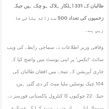
طالبان کے 331 اہلکار ہلاک ہو چکے ہیں جبکہ
زخمیوں کی تعداد 500 سے زائد بتائی جا
رہی ہے۔
وفاقی وزیر اطلاعات نے سماجی رابطے کی ویب
سائٹ ‘ایکس’ پر اپنی پوسٹ میں واضح کیا کہ
جاری آپریشن کے نتیجے میں افغان طالبان کی
104 چیک پوسٹیں ملیا میٹ کر دی گئی ہیں،
جبکہ 22 چوکیوں کا کنٹرول پاکستانی فورسز نے
سنبھال لیا ہے۔ انہوں نے مزید کہا کہ عسکری