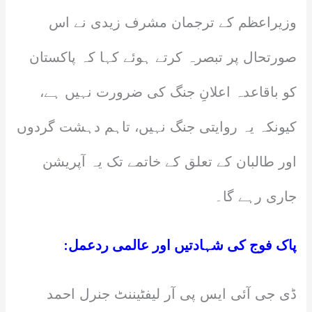
وزیراعظم کے ترجمان مشرف زیدی نے اس
صورتحال پر تبصرہ کرتے ہوئے کہا کہ پاکستان
کو باقاعدہ اعلانِ جنگ کی ضرورت نہیں ہے،
کیونکہ یہ روایتی جنگ نہیں، تاہم دہشت گردوں
اور طالبان کے تعلق کے خاتمے تک یہ آپریشن
جاری رہے گا۔
پاک فوج کی شہادتیں اور عالمی ردعمل:
ڈی جی آئی ایس پی آر لیفٹیننٹ جنرل احمد