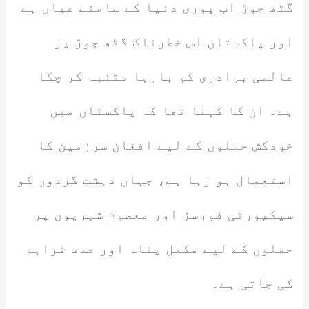
گٹھ جوڑ اب پوری دنیا کے سامنے عیاں ہے
اور پاکستان اس خطرناک گٹھ جوڑ پر
عالمی برادری کو بارہا متنبہ کر چکا
ہے۔ ان کا کہنا تھا کہ پاکستان میں
خودکش حملوں کے لیے افغان سرزمین کا
استعمال ہو رہا ہے، جہاں دہشت گردوں کو
سیکیورٹی فورسز اور معصوم شہریوں پر
حملوں کے لیے مکمل پناہ اور مدد فراہم
کی جاتی ہے۔