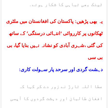
ٹینک بھی تباہی کا شکار ہوئے۔
یہ بھی پڑھیں:
پاکستان کی افغانستان میں ملٹری
ٹھکانوں پر کارروائی ‘انتہائی درستگی’ کے ساتھ
کی گئی ،شہری آبادی کو نشانہ نہیں بنایا گیا، بی
بی سی
دہشت گردی اور سرحد پار سہولت کاری:
عطا اللہ تارڑ نے زور دے کر کہا کہ
افغان طالبان اور دہشت گردوں کا آپسی