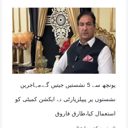
پونچھ سے 5 نشستیں جیتیں گے،مہاجرین
نشستوں پر پیپلزپارٹی نے ایکشن کمیٹی کو
استعمال کیا،طارق فاروق
تازہ ترین
,
کشمیر ڈیجیٹل