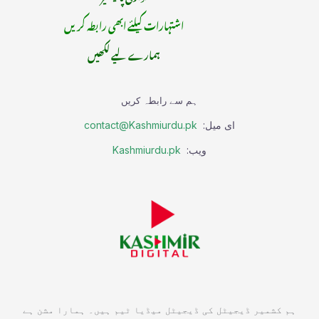
اشتہارات کیلئے ابھی رابطہ کریں
ہمارے لیے لکھیں
ہم سے رابطہ کریں
ای میل:
contact@Kashmiurdu.pk
ویب:
Kashmiurdu.pk
ہم کشمیر ڈیجیٹل کی ڈیجیٹل میڈیا ٹیم ہیں۔ ہمارا مشن ہے