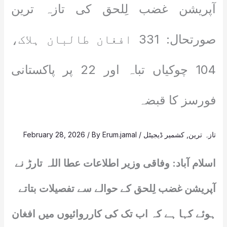
آپریشن غضب لِلحق کی تازہ ترین
صورتحال: 331 افغان طالبان ہلاک،
104 چوکیاں تباہ اور 22 پر پاکستانی
فورسز کا قبضہ
تازہ ترین
,
کشمیر ڈیجیٹل
/
Erum.jamal
/ By
February 28, 2026
اسلام آباد: وفاقی وزیر اطلاعات عطا اللہ تارڑ نے
آپریشن غضب لِلحق کے حوالے سے تفصیلات بتاتے
ہوئے کہا ہے کہ اب تک کی کارروائیوں میں افغان