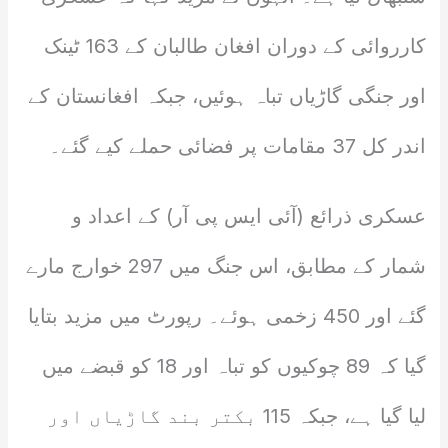
کارروائی کے دوران افغان طالبان کے 163 ٹینک
اور جنگی گاڑیاں تباہ ہوئیں، جبکہ افغانستان کے
اندر کل 37 مقامات پر فضائی حملے کیے گئے۔
عسکری ذرائع (آئی ایس پی آر) کے اعداد و
شمار کے مطابق، اس جنگ میں 297 خوارج مارے
گئے اور 450 زخمی ہوئے۔ رپورٹ میں مزید بتایا
گیا کہ 89 چوکیوں کو تباہ اور 18 کو قبضے میں
لیا گیا ہے، جبکہ 115 بکتر بند گاڑیاں اور