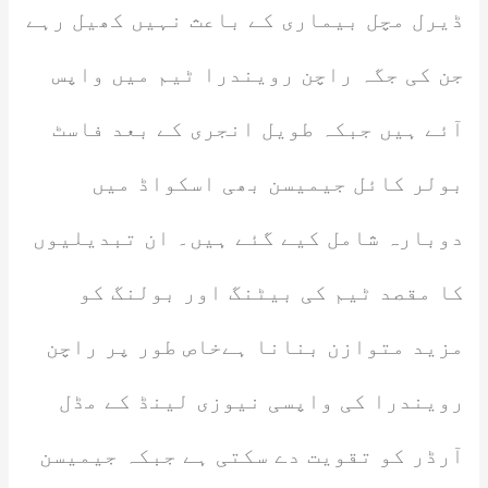
ڈیرل مچل بیماری کے باعث نہیں کھیل رہے
جن کی جگہ راچن رویندرا ٹیم میں واپس
آئے ہیں جبکہ طویل انجری کے بعد فاسٹ
بولر کائل جیمیسن بھی اسکواڈ میں
دوبارہ شامل کیے گئے ہیں۔ ان تبدیلیوں
کا مقصد ٹیم کی بیٹنگ اور بولنگ کو
مزید متوازن بنانا ہےخاص طور پر راچن
رویندرا کی واپسی نیوزی لینڈ کے مڈل
آرڈر کو تقویت دے سکتی ہے جبکہ جیمیسن