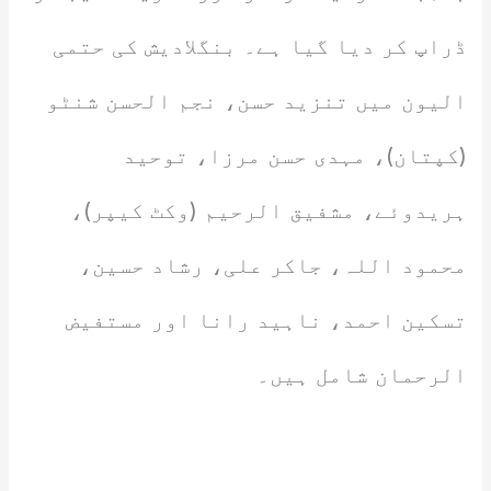
ڈراپ کر دیا گیا ہے۔ بنگلادیش کی حتمی
الیون میں تنزید حسن، نجم الحسن شنٹو
(کپتان)، مہدی حسن مرزا، توحید
ہریدوئے، مشفیق الرحیم (وکٹ کیپر)،
محمود اللہ، جاکر علی، رشاد حسین،
تسکین احمد، ناہید رانا اور مستفیض
الرحمان شامل ہیں۔