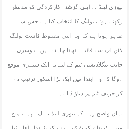
نیوزی لینڈ نے اپنی گزشتہ کارکردگی کو مدنظر
رکھتے ہوئے بولنگ کا انتخاب کیا ہے جس سے
ظاہر ہوتا ہے کہ وہ اپنی مضبوط فاسٹ بولنگ
لائن اپ سے فائدہ اٹھانا چاہتے ہیں۔ دوسری
جانب بنگلادیشی ٹیم کے لیے یہ ایک سنہری موقع
ہوگا کہ وہ ابتدا میں ایک بڑا اسکور ترتیب دے
کر حریف ٹیم پر دباؤ ڈالے۔
یہاں واضح رہے کہ نیوزی لینڈ نے اپنے پہلے میچ
میں پاکستان کو شکست دے کر شاندار آغاز کیا