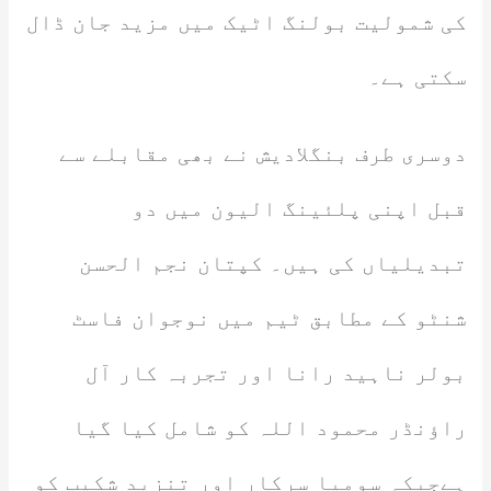
کی شمولیت بولنگ اٹیک میں مزید جان ڈال
سکتی ہے۔
دوسری طرف بنگلادیش نے بھی مقابلے سے
قبل اپنی پلئینگ الیون میں دو
تبدیلیاں کی ہیں۔ کپتان نجم الحسن
شنٹو کے مطابق ٹیم میں نوجوان فاسٹ
بولر ناہید رانا اور تجربہ کار آل
راؤنڈر محمود اللہ کو شامل کیا گیا
ہےجبکہ سومیا سرکار اور تنزید شکیب کو