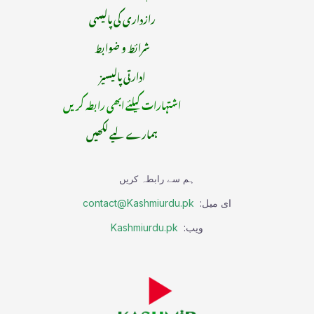
رازداری کی پالیسی
شرائط و ضوابط
ادارتی پالیسیز
اشتہارات کیلئے ابھی رابطہ کریں
ہمارے لیے لکھیں
ہم سے رابطہ کریں
ای میل:
contact@Kashmiurdu.pk
ویب:
Kashmiurdu.pk