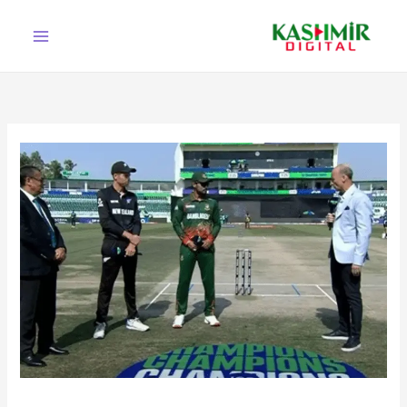
Ski
t
conten