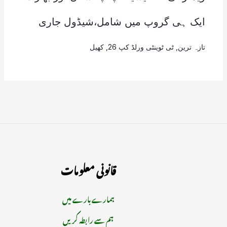
ایک ہی گروپ میں شامل،شیڈول جاری
تازہ ترین
,
ٹی ٹوینٹی ورلڈ کپ 26
,
کھیل
قانونی معلومات
ہمارے بارے میں
ہم سے رابطہ کریں