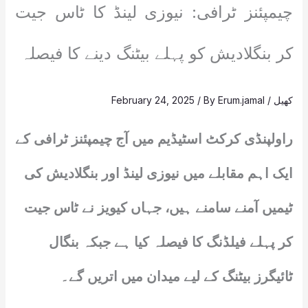
چیمپئنز ٹرافی: نیوزی لینڈ کا ٹاس جیت
کر بنگلادیش کو پہلے بیٹنگ دینے کا فیصلہ
کھیل
/
Erum.jamal
/ By
February 24, 2025
راولپنڈی کرکٹ اسٹیڈیم میں آج چیمپئنز ٹرافی کے
ایک اہم مقابلے میں نیوزی لینڈ اور بنگلادیش کی
ٹیمیں آمنے سامنے ہیں، جہاں کیویز نے ٹاس جیت
کر پہلے فیلڈنگ کا فیصلہ کیا ہے جبکہ بنگال
ٹائیگرز بیٹنگ کے لیے میدان میں اتریں گے۔