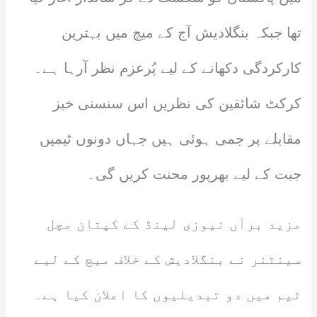
تھا جبکہ بنگلادیش آج کے میچ میں بہترین
کارکردگی دکھانے کے لیے پُرعزم نظر آرہا ہے۔
کرکٹ شائقین کی نظریں اس سنسنی خیز
مقابلے پر جمی ہوئی ہیں جہاں دونوں ٹیمیں
جیت کے لیے بھرپور محنت کریں گی۔
مزید برآں نیوزی لینڈ کے کپتان مچل
سینٹنر نے بنگلادیش کے خلاف میچ کے لیے
ٹیم میں دو تبدیلیوں کا اعلان کیا ہے۔