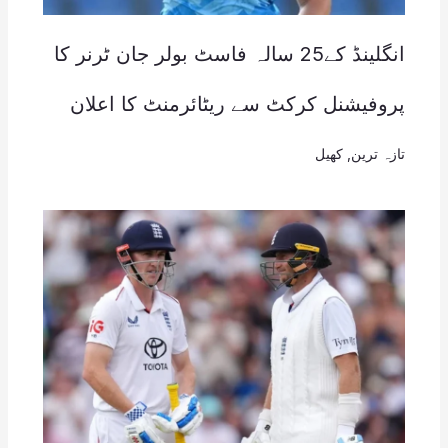
انگلینڈ کے25 سالہ فاسٹ بولر جان ٹرنر کا
پروفیشنل کرکٹ سے ریٹائرمنٹ کا اعلان
تازہ ترین
,
کھیل