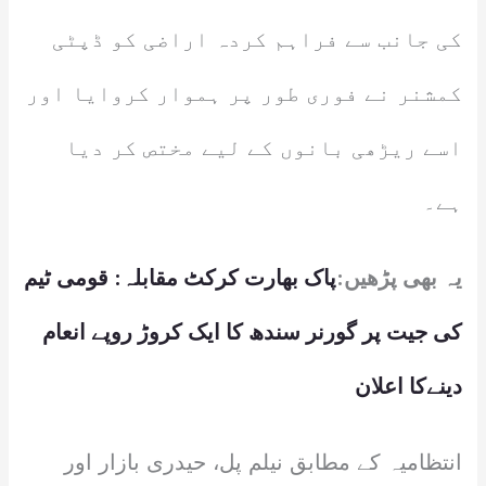
کی جانب سے فراہم کردہ اراضی کو ڈپٹی
کمشنر نے فوری طور پر ہموار کروایا اور
اسے ریڑھی بانوں کے لیے مختص کر دیا
ہے۔
یہ بھی پڑھیں:
پاک بھارت کرکٹ مقابلہ: قومی ٹیم
کی جیت پر گورنر سندھ کا ایک کروڑ روپے انعام
دینےکا اعلان
انتظامیہ کے مطابق نیلم پل، حیدری بازار اور