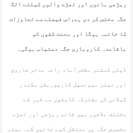
ریڑھی بانوں اور تھڑے والوں کیلئے الگ
جگہ مختص کر دی ہے،اس فیصلے سے تجاوزات
کا خاتمہ ہوگا اور محنت کشوں کو
باقاعدہ کاروباری جگہ دستیاب ہوگی۔
ڈپٹی کمشنر مظفرآباد راجہ مدثر فاروق
اور میئر میونسپل کارپوریشن سکندر
گیلانی کی مشترکہ کاوشوں سے شہر کے
مختلف علاقوں میں قائم ریڑھی اور تھڑے
مخصوص جگہ پر منتقل کیے جائیں گے۔ میئر