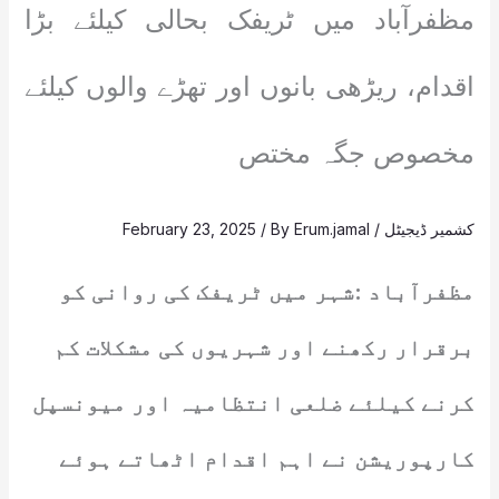
مظفرآباد میں ٹریفک بحالی کیلئے بڑا
اقدام، ریڑھی بانوں اور تھڑے والوں کیلئے
مخصوص جگہ مختص
کشمیر ڈیجیٹل
/
Erum.jamal
/ By
February 23, 2025
مظفرآباد :شہر میں ٹریفک کی روانی کو
برقرار رکھنے اور شہریوں کی مشکلات کم
کرنے کیلئے ضلعی انتظامیہ اور میونسپل
کارپوریشن نے اہم اقدام اٹھاتے ہوئے