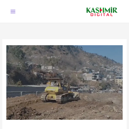
Ski
t
conten