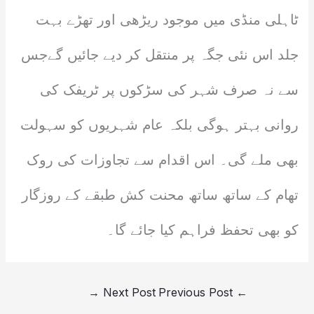
ٹاہلی منڈی میں موجود ریڑھی اور تھڑے بہت
جلد اس نئی جگہ پر منتقل کر دیے جائیں گےجس
سے نہ صرف شہر کی سڑکوں پر ٹریفک کی
روانی بہتر ہوگی بلکہ عام شہریوں کو سہولت
بھی ملے گی۔ اس اقدام سے تجاوزات کی روک
تھام کے ساتھ ساتھ محنت کش طبقے کے روزگار
کو بھی تحفظ فراہم کیا جائے گا۔
→
Next Post
Previous Post
←