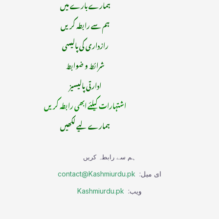
ہمارے بارے میں
ہم سے رابطہ کریں
رازداری کی پالیسی
شرائط و ضوابط
ادارتی پالیسیز
اشتہارات کیلئے ابھی رابطہ کریں
ہمارے لیے لکھیں
ہم سے رابطہ کریں
ای میل:
contact@Kashmiurdu.pk
ویب:
Kashmiurdu.pk