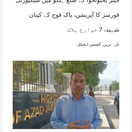
فورسز کا آپریشن، پاک فوج کے کپتان
شہید، 7 خوارج ہلاک
تازہ ترین
,
کشمیر ڈیجیٹل