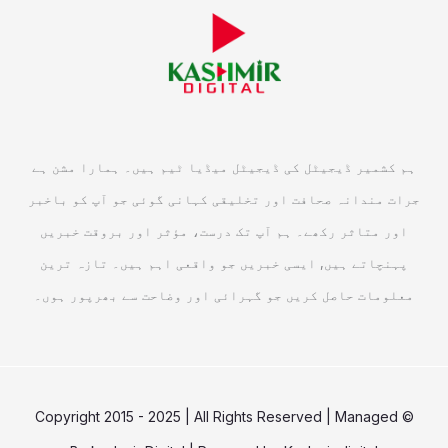
ہم کشمیر ڈیجیٹل کی ڈیجیٹل میڈیا ٹیم ہیں۔ ہمارا مشن ہے
جرات مندانہ صحافت اور تخلیقی کہانی گوئی جو آپ کو باخبر
اور متاثر رکھے۔ ہم آپ تک درست، مؤثر اور بروقت خبریں
پہنچاتے ہیں, ایسی خبریں جو واقعی اہم ہیں۔ تازہ ترین
معلومات حاصل کریں جو گہرائی اور وضاحت سے بھرپور ہوں۔
© Copyright 2015 - 2025 | All Rights Reserved | Managed