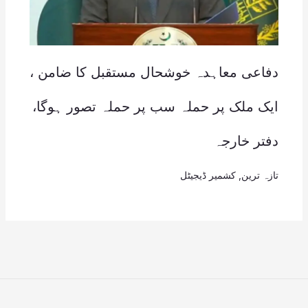
دفاعی معاہدہ خوشحال مستقبل کا ضامن ،
ایک ملک پر حملہ سب پر حملہ تصور ہوگا،
دفتر خارجہ
تازہ ترین
,
کشمیر ڈیجیٹل