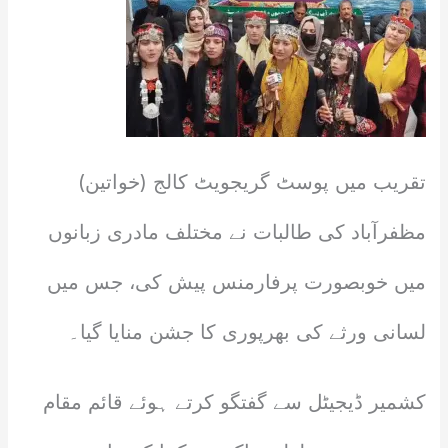
تقریب میں پوسٹ گریجویٹ کالج (خواتین)
مظفرآباد کی طالبات نے مختلف مادری زبانوں
میں خوبصورت پرفارمنس پیش کی، جس میں
لسانی ورثے کی بھرپوری کا جشن منایا گیا۔
کشمیر ڈیجیٹل سے گفتگو کرتے ہوئے قائم مقام