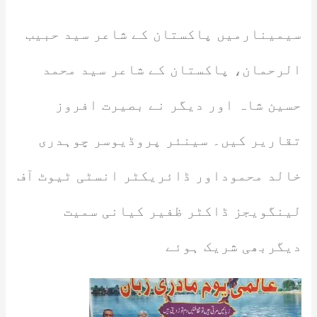
سیمینارمیں پاکستان کے شاعر سید حبیب
الرحمان، پاکستان کے شاعر سید محمد
حسین شاہ اور دیگر نے بصیرت افروز
تقاریر کیں۔ سینئر پروڈیوسر چوہدری
خالد محموداور ڈائریکٹر انسٹی ٹیوٹ آف
لینگویجز ڈاکٹر ظفیر کیانی سمیت
دیگربھی شریک ہوئے