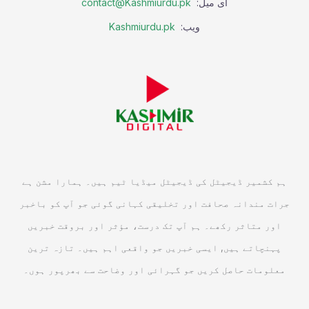
ای میل:
contact@Kashmiurdu.pk
ویب:
Kashmiurdu.pk
ہم کشمیر ڈیجیٹل کی ڈیجیٹل میڈیا ٹیم ہیں۔ ہمارا مشن ہے
جرات مندانہ صحافت اور تخلیقی کہانی گوئی جو آپ کو باخبر
اور متاثر رکھے۔ ہم آپ تک درست، مؤثر اور بروقت خبریں
پہنچاتے ہیں, ایسی خبریں جو واقعی اہم ہیں۔ تازہ ترین
معلومات حاصل کریں جو گہرائی اور وضاحت سے بھرپور ہوں۔