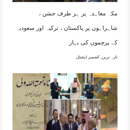
مکہ معاہدہ پر ہر طرف جشن ،
شاہراہوں پر پاکستان ، ترکیہ اور سعودیہ
کے پرچموں کی بہار
تازہ ترین
,
کشمیر ڈیجیٹل