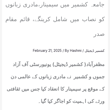
جامعہ کشمیر میں سیمینار،مادری زبانوں
کو نصاب میں شامل کرینگے، قائم مقام
صدر
کشمیر ڈیجیٹل
/
Hashmi
/ By
February 21, 2025
مظفرآباد( کشمیر ڈیجیٹل) یونیورسٹی آف آزاد
جموں و کشمیر نے مادری زبانوں کے عالمی دن
کے موقع پر سیمینار کا انعقاد کیا جس میں ثقافتی
ورثے کی اہمیت کو اجاگر کیا گیا۔