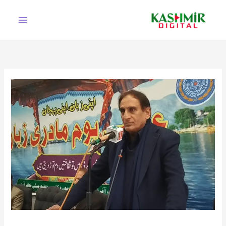
Ski
t
conten