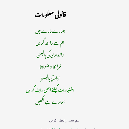
قانونی معلومات
ہمارے بارے میں
ہم سے رابطہ کریں
رازداری کی پالیسی
شرائط و ضوابط
ادارتی پالیسیز
اشتہارات کیلئے ابھی رابطہ کریں
ہمارے لیے لکھیں
ہم سے رابطہ کریں