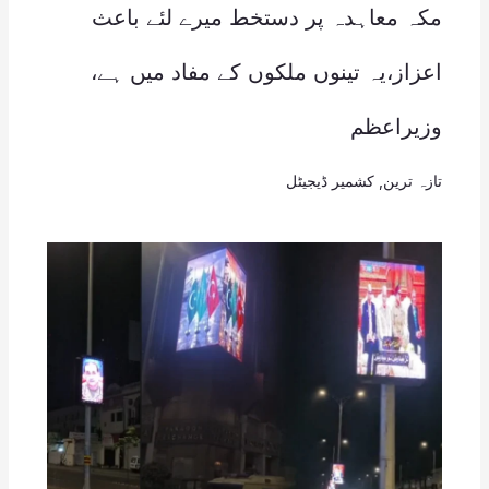
مکہ معاہدہ پر دستخط میرے لئے باعث
اعزاز،یہ تینوں ملکوں کے مفاد میں ہے،
وزیراعظم
تازہ ترین
,
کشمیر ڈیجیٹل