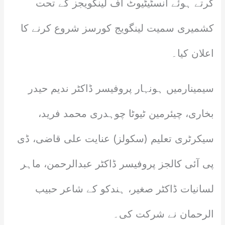
کرتے ہوئے انسٹیٹیوٹ آف لینگویجز کے تحت
کشمیری سمیت لینگویج کورسز شروع کرنے کا
اعلان کیا۔
سیمینارمیں ہونہار پروفیسر ڈاکٹر ندیم حیدر
بخاری، چیئرمین ٹیوٹا چوہدری محمد فرید،
سیکرٹری تعلیم (سکولز) عنایت علی قاضی، ڈی
پی آئی کالجز پروفیسر ڈاکٹر عبدالرحمن، ماہر
لسانیات ڈاکٹر صغیر، ہندکو کے شاعر حبیب
الرحمان نے شرکت کی۔