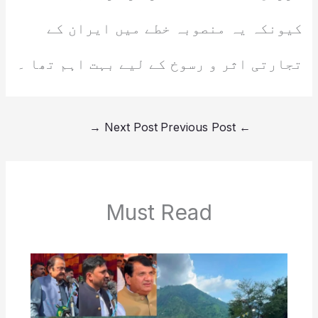
کیونکہ یہ منصوبہ خطے میں ایران کے
تجارتی اثر و رسوخ کے لیے بہت اہم تھا ۔
→
Next Post
Previous Post
←
Must Read