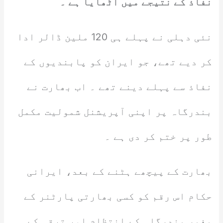
نفاذ کے نتیجے میں اٹھایا ہے ۔
نئی دہلی نے پہلے ہی 120 ملین ڈالر ادا
کر دیے تھے، جو ایران کو پابندیوں کے
نفاذ سے پہلے دینے تھے ۔ اب بھارت نے
بندرگاہ پر اپنی آپریشنل شمولیت مکمل
طور پر ختم کر دی ہے ۔
بھارت کے پیچھے ہٹنے کے بعد، ایرانی
حکام اس رقم کو کسی بھارتی پارٹنر کے
بغیر بندرگاہ کے انتظام اور ترقی کے