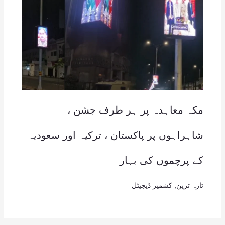
مکہ معاہدہ پر ہر طرف جشن ،
شاہراہوں پر پاکستان ، ترکیہ اور سعودیہ
کے پرچموں کی بہار
تازہ ترین
,
کشمیر ڈیجیٹل