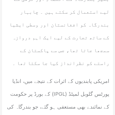
لیے استعمال کر سکتے ہیں ۔ چابہار
بندرگاہ کو افغانستان اور وسطی ایشیا
کے ساتھ تجارت کے لیے ایک اہم دروازہ
سمجھا جاتا تھا، جس سے پاکستان کے
راستے کو نظرانداز کیا جا سکتا تھا ۔
امریکی پابندیوں کے اثرات کے نتیجے میں، انڈیا
پورٹس گلوبل لمیٹڈ (IPGL) کے بورڈ پر حکومت
کے نمائندے بھی مستعفی ہو گئے، جو بندرگاہ کی