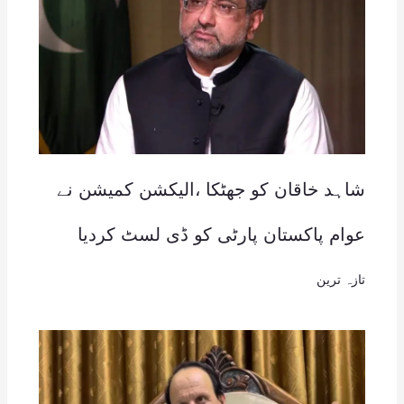
شاہد خاقان کو جھٹکا ،الیکشن کمیشن نے
عوام پاکستان پارٹی کو ڈی لسٹ کردیا
تازہ ترین