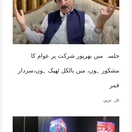
جلسہ میں بھرپور شرکت پر عوام کا
مشکور ہوں، میں بالکل ٹھیک ہوں،سردار
قمر
تازہ ترین