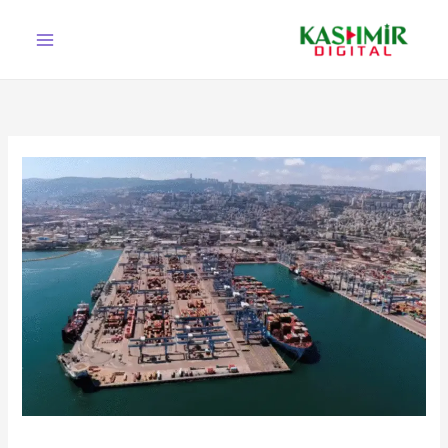
Ski
t
conten