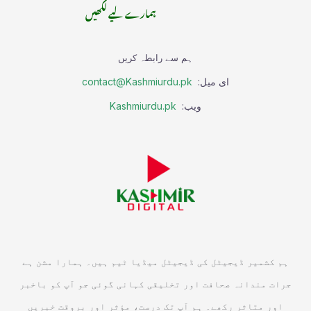
ہمارے لیے لکھیں
ہم سے رابطہ کریں
ای میل:
contact@Kashmiurdu.pk
ویب:
Kashmiurdu.pk
ہم کشمیر ڈیجیٹل کی ڈیجیٹل میڈیا ٹیم ہیں۔ ہمارا مشن ہے
جرات مندانہ صحافت اور تخلیقی کہانی گوئی جو آپ کو باخبر
اور متاثر رکھے۔ ہم آپ تک درست، مؤثر اور بروقت خبریں