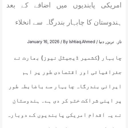
امریکی پابندیوں میں اضافے کے بعد
ہندوستان کا چابہار بندرگاہ سے انخلاء
تازہ ترین
,
دنیا
/
Ishtiaq.Ahmed
/ By
January 16, 2026
چابہار (کشمیر ڈیجیٹل نیوز) بھارت نے
جغرافیائی اور اقتصادی طور پر اہم
ایرانی بندرگاہ چابہار سے باضابطہ طور
پر اپنی شراکت ختم کر دی ہے۔ ہندوستان
نے یہ اقدام امریکی پابندیوں کے دوبارہ