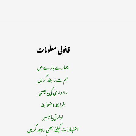
قانونی معلومات
ہمارے بارے میں
ہم سے رابطہ کریں
رازداری کی پالیسی
شرائط و ضوابط
ادارتی پالیسیز
اشتہارات کیلئے ابھی رابطہ کریں