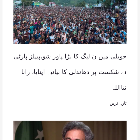
حویلی میں ن لیگ کا بڑا پاور شو،پیپلز پارٹی
نے شکست پر دھاندلی کا بیانیہ اپنایا، رانا
ثنااللہ
تازہ ترین