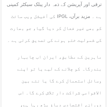
ترقی اور آپریشن کے ذمہ دار پبلک سیکٹر کمپنی
ہے ۔ مزید برآں، IPGL کی آفیشل ویب سائٹ
کو بھی غیر فعال کر دیا گیا، جو بھارت
کی شمولیت ختم ہونے کی تصدیق کرتی ہے ۔
ماہرین کے مطابق، ایران اب چابہار
بندرگاہ کو چلانے کے لیے یا تو اپنے
وسائل استعمال کرے گا یا نئے بین
الاقوامی شراکت دار تلاش کرے گا۔ اس
دوران، اقتصادی دباؤ بڑھ رہا ہے،