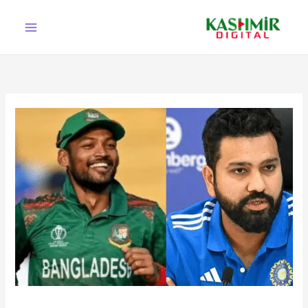
Ski
t
conten