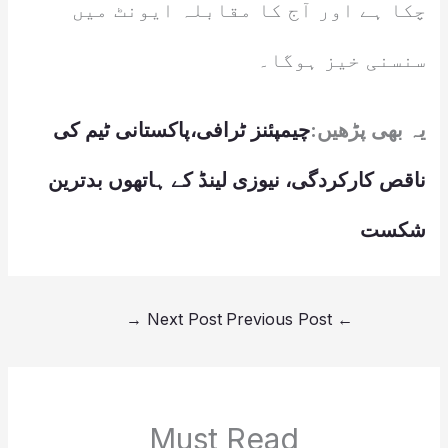
چکا ہے اور آج کا مقابلہ ایونٹ میں
سنسنی خیز ہوگا۔
یہ بھی پڑھیں:
چیمپئنز ٹرافی،پاکستانی ٹیم کی
ناقص کارکردگی، نیوزی لینڈ کے ہاتھوں بدترین
شکست
→
Next Post
Previous Post
←
Must Read