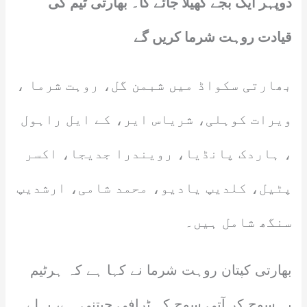
دوپہر ایک بجے کھیلا جائے گا۔ بھارتی ٹیم کی
قیادت روہت شرما کریں گے
بھارتی سکواڈ میں شبمن گل، روہت شرما ،
ویرات کوہلی، شریاس ایر، کے ایل راہول
، ہاردک پانڈیا، رویندرا جدیجا، اکسر
پٹیل، کلدیپ یادیو، محمد شامی، ارشدیپ
سنگھ شامل ہیں۔
بھارتی کپتان روہت شرما نے کہا ہے کہ ہرٹیم
یہ سوچ کر آتی سوچ کہ ٹرافی جیتنی ہے، پہلے