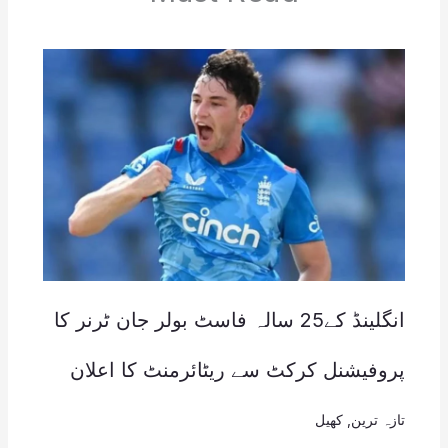
انگلینڈ کے25 سالہ فاسٹ بولر جان ٹرنر کا
پروفیشنل کرکٹ سے ریٹائرمنٹ کا اعلان
تازہ ترین
,
کھیل