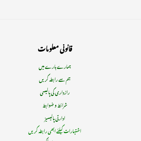
قانونی معلومات
ہمارے بارے میں
ہم سے رابطہ کریں
رازداری کی پالیسی
شرائط و ضوابط
ادارتی پالیسیز
اشتہارات کیلئے ابھی رابطہ کریں