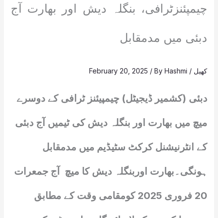
چیمپئنزٹرافی، بنگلہ دیش اور بھارت آج
دبئی میں مدمقابل
کھیل
/
Hashmi
/ By
February 20, 2025
دبئی (کشمیر ڈیجیٹل) چیمپیئنز ٹرافی کے دوسرے
میچ میں بھارت اور بنگلہ دیش کی ٹیمیں آج دبئی
کے انٹرنیشنل کرکٹ سٹیڈیم میں مدمقابل
ہونگی۔بھارت اوربنگلہ دیش کا میچ آج جمعرات
20 فروری 2025 کومقامی وقت کے مطابق