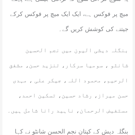
میچ پر فوکس ہے، ایک ایک میچ پر فوکس کرکے
جیتنے کی کوشش کریں گے۔
بنگلہ دیشی الیون میں نجم الحسین
شانٹو ، سومیا سرکار، تنزید حسن، مشفق
الرحیم، محمود اللہ، جیکر علی ، مہدی
حسن میراز، رشاد حسین، تسکین احمد،
مستفیض الرحمان، ناہید رانا شامل ہیں۔
بنگلہ دیش کے کپتان نجم الحسن شانٹو نے کہا