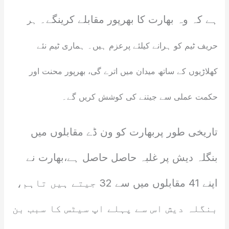
ہے کہ وہ بھارت کا بھرپور مقابلے کرینگے۔
ہر
حریف ٹیم کو ہرانے کیلئے پرعزم ہیں۔ ہماری ٹیم نئے
کھلاڑیوں کے ساتھ میدان میں اترے گی، بھرپور محنت اور
حکمت عملی سے جیتنے کی کوشش کریں گے۔
تاریخی طور پربھارت کو ون ڈے مقابلوں میں
بنگلہ دیش پر غلبہ حاصل حاصل ہے،بھارت نے
اپنے 41 مقابلوں میں سے 32 جیتے ہیں تاہم،
بنگلہ دیش اس سے پہلے اپ سیٹس کا سبب بن