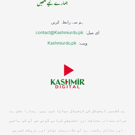
ہمارے لیے لکھیں
ہم سے رابطہ کریں
ای میل:
contact@Kashmiurdu.pk
ویب:
Kashmiurdu.pk
ہم کشمیر ڈیجیٹل کی ڈیجیٹل میڈیا ٹیم ہیں۔ ہمارا مشن ہے
جرات مندانہ صحافت اور تخلیقی کہانی گوئی جو آپ کو باخبر
اور متاثر رکھے۔ ہم آپ تک درست، مؤثر اور بروقت خبریں