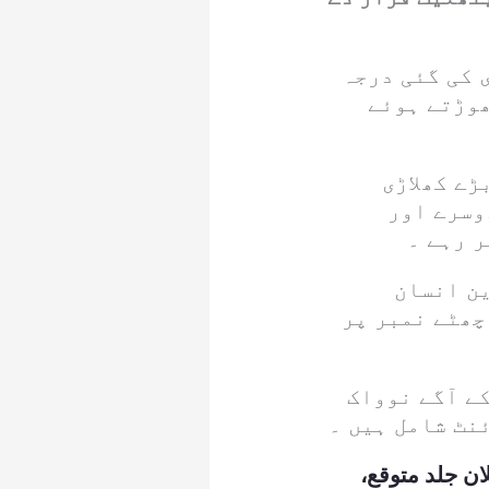
 کی گئی درجہ
ھوڑتے ہوئے
رسوں کے سب سے بڑے کھلاڑی
وسرے اور
 رہے ۔
ن انسان
چھٹے نمبر پر
ن پر ہیں، جن کے آگے نوواک
نٹ شامل ہیں ۔
ان جلد متوقع،