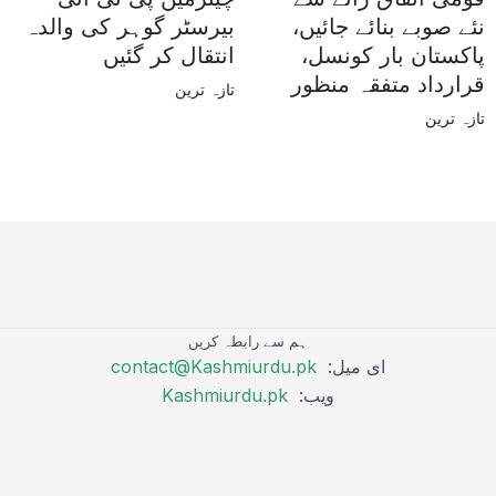
نئے صوبے بنائے جائیں،
بیرسٹر گوہر کی والدہ
پاکستان بار کونسل،
انتقال کر گئیں
قرارداد متفقہ منظور
تازہ ترین
تازہ ترین
ہم سے رابطہ کریں
ای میل:
contact@Kashmiurdu.pk
ویب:
Kashmiurdu.pk