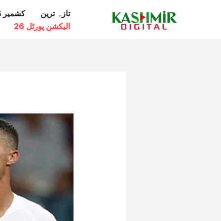
Ski
تازہ ترین
کشمیر ڈ
t
الیکشن پورٹل 26
conten