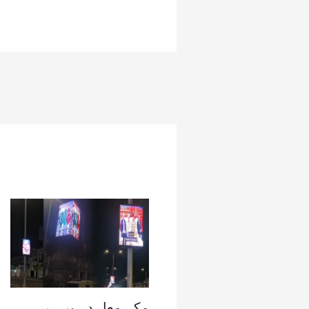
مکہ معاہدہ پر ہر