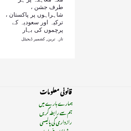
طرف جشن ،
شاہراہوں پر پاکستان ،
ترکیہ اور سعودیہ کے
پرچموں کی بہار
تازہ ترین
,
کشمیر ڈیجیٹل
قانونی معلومات
ہمارے بارے میں
ہم سے رابطہ کریں
رازداری کی پالیسی
شرائط و ضوابط