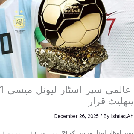
یتھلیٹ قرار
December 26, 2025
/ By
Ishtiaq.A
فٹ بال کے عالمی سپر اسٹار لیونل میسی کو 21وی