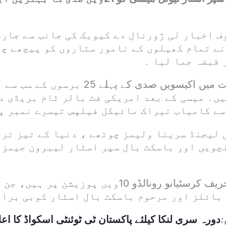
ف اخبار لی ژورنال دے کیوبک کی جانب سے جاری
نے تمام کھیلوں کے نامور ستاروں کو پیچھے چ
 قبضہ جما لیا ۔
اس عالمی فہرست میں اکیسویں صدی کے پہلے 25 ب
یں۔ میسی کے بعد امریکی فٹ بالر ٹام بریڈی د
سے کامیاب تیراک مائیکل فیلپس تیسرے نمبر پر
 لیجنڈ سرینا ولیمز چوتھے ، دنیا کے تیز تری
چویں اور باسکٹ بال سپر اسٹار لیبرون جیمز 
میسی کے دیرینہ حریف کرسٹیانو رونالڈو 10ویں پوزیش
بائلز اور مرحوم باسکٹ بال اسٹار کوبی برائ
:
دورہ سری لنکا کیلئے پاکستان ٹی ٹوئنٹی اسکواڈ کا اعل