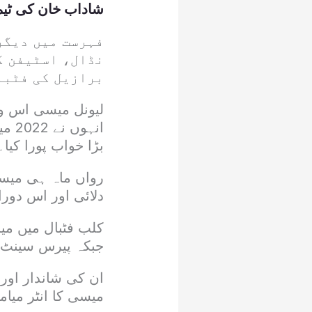
شاداب خان کی ٹیم
فہرست میں دیگر
نڈال، اسٹیفن ک
برازیل کی فٹبا
لیونل میسی اس وق
انہ
بڑا خواب پورا کیا۔
رواں ماہ ہی میسی
دلائی اور اس دوران انہیں 
جبکہ پیرس سینٹ ج
ان کی شاندار اور 
میسی کا انٹر میامی کیس