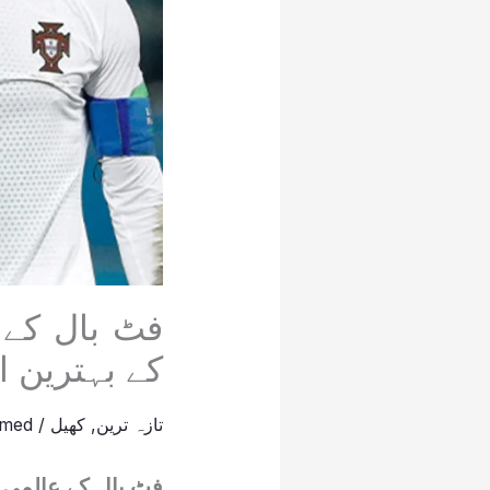
کے بہترین ا
تازہ ترین
,
کھیل
/
hmed