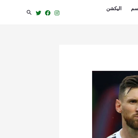
سم
الیکشن
Search