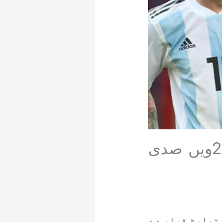
فٹ بال کے عالمی سپر اسٹار لیونل میسی 21ویں صدی
ں صدی کا بہترین ایتھلیٹ قرار دے