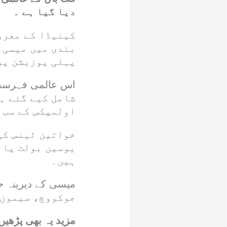
دیا گیا ہے ۔
کینیڈا کے معرو
بندی میں میسی 
پہلی پوزیشن پر
شامل کیے گئے ہ
اولمپکس کے سب 
خواتین ٹینس کی
یوسین بولٹ پان
ہیں۔
جوکووچ، سیمون 
مزید یہ بھی پڑھیں