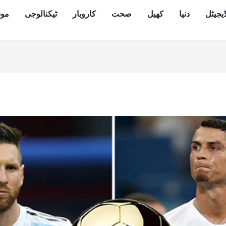
یجیٹل
دنیا
کھیل
صحت
کاروبار
ٹیکنالوجی
مو