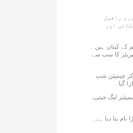
رر، رافیل
تانی اور
 کے کپتان ہیں ۔
ے کیریئر کا سب سے
وکر چیمپئن شپ
ھ 10 بار لا لیگا اور 4 بار یوئیفا چیمپئنز لیگ جیتی،
ام بنا دیا ہے۔