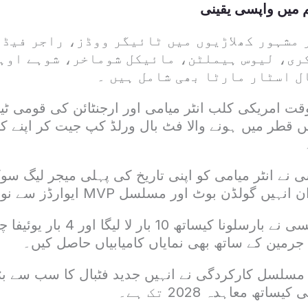
 میں واپسی یقینی
 مشہور کھلاڑیوں میں ٹائیگر ووڈز، راجر فیڈ
ری، لیوس ہیملٹن، مائیکل شوماخر، شوہے اوہ
ل اسٹار مارٹا بھی شامل ہیں ۔
ت امریکی کلب انٹر میامی اور ارجنٹائن کی قومی ٹیم
وں نے 2022 میں قطر میں ہونے والا فٹ بال ورلڈ کپ جیت کر اپن
 نے انٹر میامی کو اپنی تاریخ کی پہلی میجر لیگ س
گولڈن بوٹ اور مسلسل MVP ایوارڈز سے نوازا گیا۔
کلب فٹبال میں میسی نے بارسلونا کیسات
رمین کے ساتھ بھی نمایاں کامیابیاں حاصل کیں۔
مسلسل کارکردگی نے انہیں جدید فٹبال کا سب سے بڑا ن
اتھ معاہدہ 2028 تک ہے۔