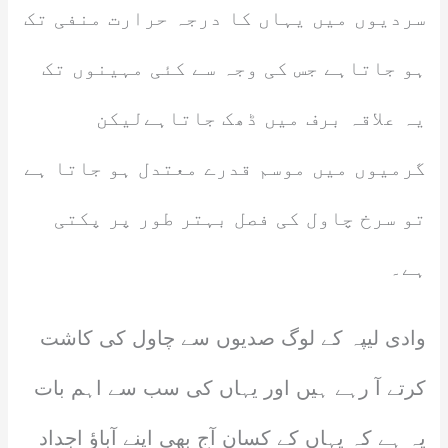
سردیوں میں یہاں کا درجہ حرارت منفی تک
ہو جاتاہے جس کی وجہ سے کئی مہینوں تک
یہ علاقہ برف میں ڈھک جاتاہےلیکن
گرمیوں میں موسم قدرے معتدل ہو جاتا ہے
تو سرخ چاول کی فصل بہتر طور پر پکتی
ہے۔
وادی لیپہ کے لوگ صدیوں سے چاول کی کاشت
کرتے آ رہے ہیں اور یہاں کی سب سے اہم بات
یہ ہے کہ یہاں کے کسان آج بھی اپنے آباؤ اجداد