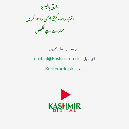
ادارتی پالیسیز
اشتہارات کیلئے ابھی رابطہ کریں
ہمارے لیے لکھیں
ہم سے رابطہ کریں
ای میل:
contact@Kashmiurdu.pk
ویب:
Kashmiurdu.pk