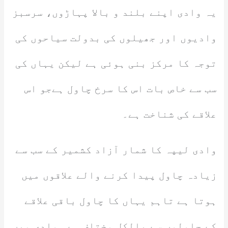
یہ وادی اپنے بلند و بالا پہاڑوں، سرسبز
وادیوں اور جھیلوں کی بدولت سیاحوں کی
توجہ کا مرکز بنی ہوئی ہے لیکن یہاں کی
سب سے خاص بات اس کا سرخ چاول ہےجو اس
علاقے کی شناخت ہے۔
وادی لیپہ کا شمار آزاد کشمیر کے سب سے
زیادہ چاول پیدا کرنے والے علاقوں میں
ہوتا ہے تاہم یہاں کا چاول باقی علاقے
کے چاولوں سے بالکل مختلف ہے۔ وادی میں