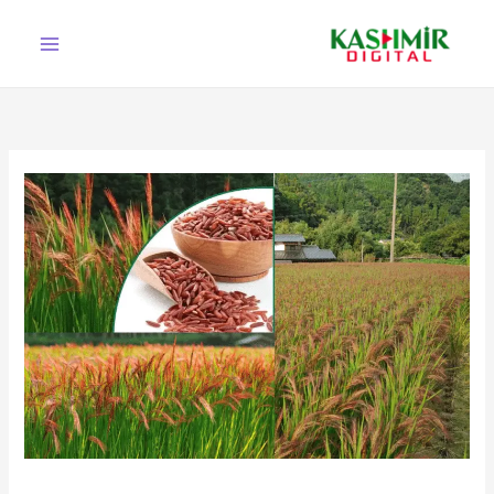
Ski
t
conten