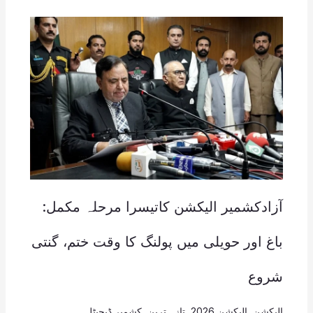
آزادکشمیر الیکشن کاتیسرا مرحلہ مکمل:
باغ اور حویلی میں پولنگ کا وقت ختم، گنتی
شروع
الیکشن
,
الیکشن 2026
,
تازہ ترین
,
کشمیر ڈیجیٹل