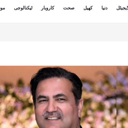
یجیٹل
دنیا
کھیل
صحت
کاروبار
ٹیکنالوجی
مو