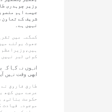
وزیر چوہدری طار
جیسے اہم منصوب
شریف کے تعاون س
نہیں ہے۔
کسگمہ میں تقری
جھوٹ بولنے میں 
ہیں،وزیراعظم ص
کوئی ٹبر نہیں پ
انہوں نے کہا کہ ب
ابھی وقت نہیں آیا
طارق فاروق نے ک
عرصے میں کچھ ب
حکومت بنائی، وہ
موجودہ قیادت ک
عوام کی خدمت کر