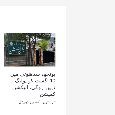
پونچھ، سدھنوتی میں
10 اگست کو پولنگ
نہیں ہوگی، الیکشن
کمیشن
تازہ ترین
,
کشمیر ڈیجیٹل