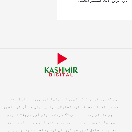
تازہ ترین
,
دنیا
,
کشمیر ڈیجیٹل
ہم کشمیر ڈیجیٹل کی ڈیجیٹل میڈیا ٹیم ہیں۔ ہمارا مشن ہے
جرات مندانہ صحافت اور تخلیقی کہانی گوئی جو آپ کو باخبر
اور متاثر رکھے۔ ہم آپ تک درست، مؤثر اور بروقت خبریں
پہنچاتے ہیں, ایسی خبریں جو واقعی اہم ہیں۔ تازہ ترین
معلومات حاصل کریں جو گہرائی اور وضاحت سے بھرپور ہوں۔