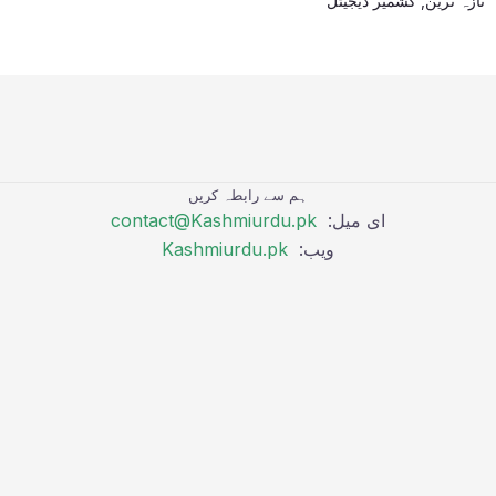
تازہ ترین
,
کشمیر ڈیجیٹل
ہم سے رابطہ کریں
ای میل:
contact@Kashmiurdu.pk
ویب:
Kashmiurdu.pk