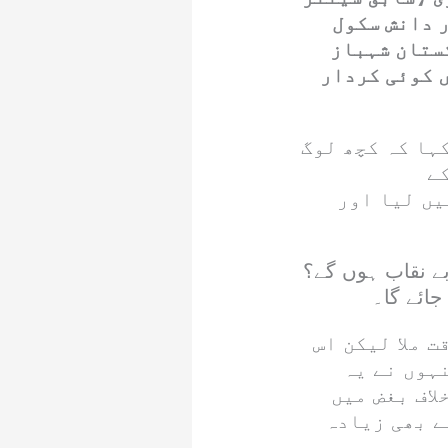
 دانش سکول
ستان شہباز
 کوئی کردار
ہا کہ کچھ لوگ
ے
یں لیا اور
بے نقاب ہوں گے؟
جائے گا۔
 ملا لیکن اس
ہوں نے یہ
اف بغض میں
ے بھی زیادہ