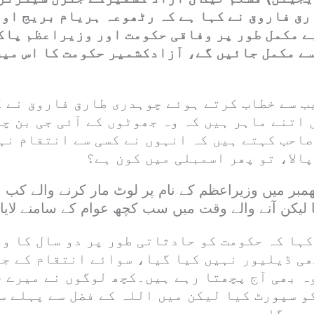
ق فاروق نے کہا ہے کہ رٹھوعہ ہریام بریج اور
ے مکمل طور پر وفاقی حکومت اور وزیراعظم پاک
ے مکمل جائیں گے، آزادکشمیر حکومت کا اس میں
ب سے خطاب کرتے ہوئے چوہدری طارق فاروق نے ک
اتنے ماہر ہیں کہ وہ جھوٹوں کے آئی جی بن چک
احب کہتے ہیں کہ انہوں نے کسی سے انتقام نہ
الا، تو پھر اسمبلی میں کون ہے؟
ھمبر میں وزیراعظم کے نام پر لوٹ مار کرنے والے کب 
 لیکن آنے والے وقت میں سب کچھ عوام کے سامنے لایا 
ہا کہ حکومت کو حادثاتی طور پر دو سال کا وقت
ھی ڈیلیور نہیں کیا گیا، سوائے انتقام کے جن
 بھی آج پچھتا رہے ہیں۔کچھ لوگوں نے میرے خل
و سپورٹ کیا لیکن میں اللہ کے فضل سے پہلے س
وں گا ۔