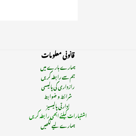
قانونی معلومات
ہمارے بارے میں
ہم سے رابطہ کریں
رازداری کی پالیسی
شرائط و ضوابط
ادارتی پالیسیز
اشتہارات کیلئے ابھی رابطہ کریں
ہمارے لیے لکھیں