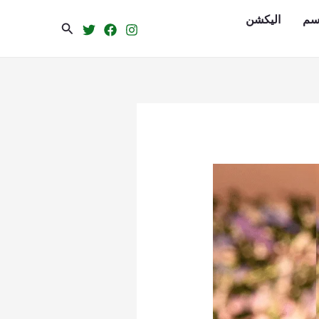
سم
الیکشن
Search