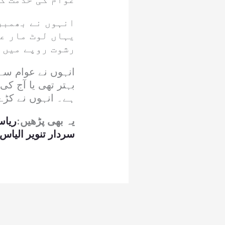
انہوں نے بھمبر
یہاں لوٹ مار عر
رشوت روپے میں 
انہوں نے عوام سے
بہتر تھی یا آج کی
ہے۔ انہوں نے کڑے 
یہ بھی پڑھیں:
ریاس
سردار تنویر الیاس