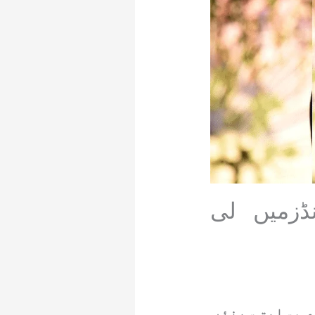
ڈزمیں لی
ی ،سابق سینئر