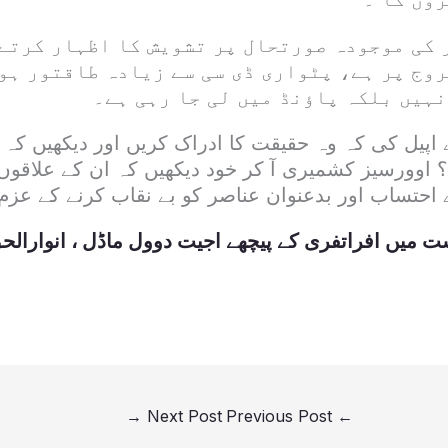
 کی موجودہ صورتحال پر تشویش کا اظہار کرتے 
وج پر ہے، پٹواری ڈی سی سے زیادہ طاقتور ہو 
نہیں بلکہ پاؤنڈ میں لی جا رہی ہے۔
 اپیل کی کہ وہ حقیقت کا ادراک کریں اور دیکھیں ک
؟ اوورسیز کشمیری آ کر خود دیکھیں کہ ان کے علاقوں 
احتساب اور بدعنوان عناصر کو بے نقاب کرنے کے عزم 
ت میں افراتفری کے پیچھے اجیت دوول ماڈل ، انوارالح
→
Next Post
Previous Post
←