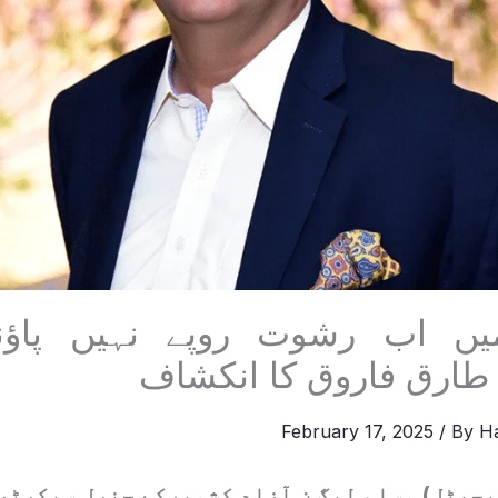
رمیں اب رشوت روپے نہیں پاؤن
طارق فاروق کا انکشاف
February 17, 2025
/ By
H
یجیٹل) مسلم لیگ ن آزاد کشمیرکے جنرل سیکرٹر