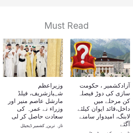
Must Read
آزادکشمیر ، حکومت
وزیراعظم
سازی کی دوڑ فیصلہ
شہبازشریف، فیلڈ
کن مرحلے میں
مارشل عاصم منیر اور
داخل،قائد ایوان کیلئے
وزراء نے عمرہ کی
لابنگ، امیدوار سامنے
سعادت حاصل کر لی
آگئے
تازہ ترین
,
کشمیر ڈیجیٹل