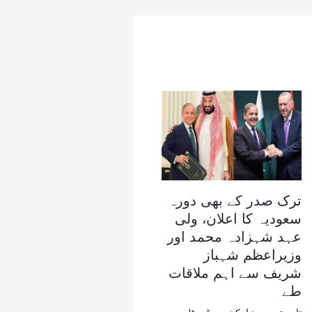
ترک صدر کے بھی دورہ
سعودیہ کا اعلان، ولی
عہد شہزادہ محمد اور
وزیراعظم شہباز
شریف سے اہم ملاقات
طے