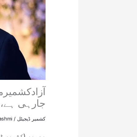
آزادکشمی
جارہی ہے، 
کشمیر ڈیجیٹل
/
ashmi
بھمبر (کشمیر ڈ