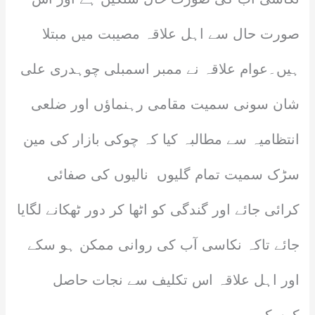
صورت حال سے اہل علاقہ مصیبت میں مبتلا
ہیں۔عوام علاقہ نے ممبر اسمبلی چوہدری علی
شان سونی سمیت مقامی رہنماؤں اور ضلعی
انتظامیہ سے مطالبہ کیا کہ چوکی بازار کی مین
سڑک سمیت تمام گلیوں نالیوں کی صفائی
کرائی جائے اور گندگی کو اٹھا کر دور ٹھکانے لگایا
جائے تاکہ نکاسی آب کی روانی ممکن ہو سکے
اور اہل علاقہ اس تکلیف سے نجات حاصل