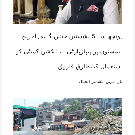
پونچھ سے 5 نشستیں جیتیں گے،مہاجرین
نشستوں پر پیپلزپارٹی نے ایکشن کمیٹی کو
استعمال کیا،طارق فاروق
تازہ ترین
,
کشمیر ڈیجیٹل