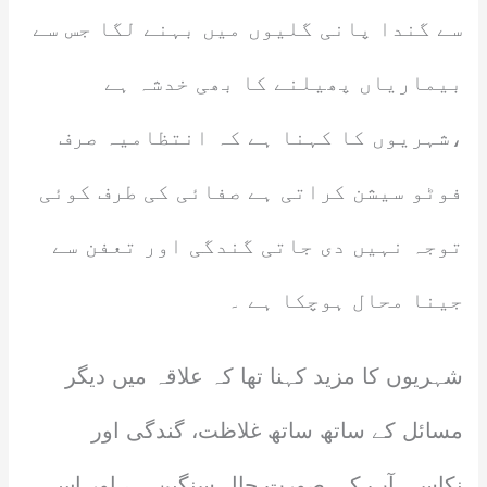
سے گندا پانی گلیوں میں بہنے لگا جس سے
بیماریاں پھیلنے کا بھی خدشہ ہے
،شہریوں کا کہنا ہے کہ انتظامیہ صرف
فوٹو سیشن کراتی ہے صفائی کی طرف کوئی
توجہ نہیں دی جاتی گندگی اور تعفن سے
جینا محال ہوچکا ہے ۔
شہریوں کا مزید کہنا تھا کہ علاقہ میں دیگر
مسائل کے ساتھ ساتھ غلاظت، گندگی اور
نکاسی آب کی صورت حال سنگین ہے اور اس