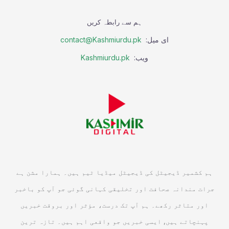
ہم سے رابطہ کریں
ای میل:
contact@Kashmiurdu.pk
ویب:
Kashmiurdu.pk
ہم کشمیر ڈیجیٹل کی ڈیجیٹل میڈیا ٹیم ہیں۔ ہمارا مشن ہے
جرات مندانہ صحافت اور تخلیقی کہانی گوئی جو آپ کو باخبر
اور متاثر رکھے۔ ہم آپ تک درست، مؤثر اور بروقت خبریں
پہنچاتے ہیں, ایسی خبریں جو واقعی اہم ہیں۔ تازہ ترین