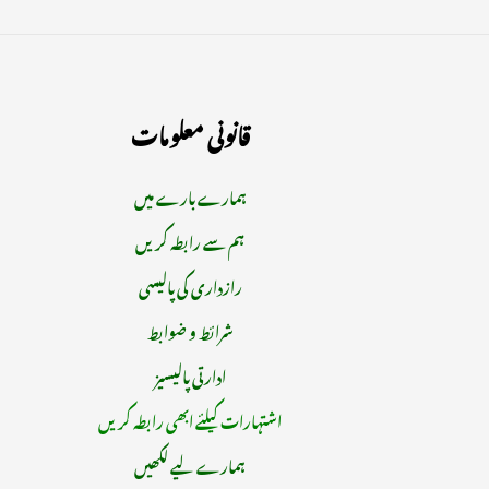
قانونی معلومات
ہمارے بارے میں
ہم سے رابطہ کریں
رازداری کی پالیسی
شرائط و ضوابط
ادارتی پالیسیز
اشتہارات کیلئے ابھی رابطہ کریں
ہمارے لیے لکھیں