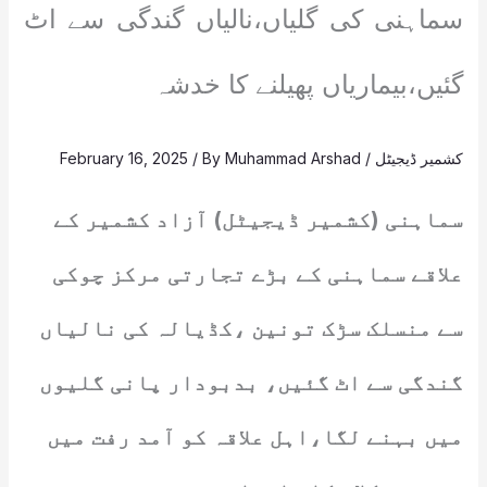
سماہنی کی گلیاں،نالیاں گندگی سے اٹ
گئیں،بیماریاں پھیلنے کا خدشہ
کشمیر ڈیجیٹل
/
Muhammad Arshad
/ By
February 16, 2025
سماہنی (کشمیر ڈیجیٹل) آزاد کشمیر کے
علاقے سماہنی کے بڑے تجارتی مرکز چوکی
سے منسلک سڑک تونین ،کڈیالہ کی نالیاں
گندگی سے اٹ گئیں، بدبودار پانی گلیوں
میں بہنے لگا،اہل علاقہ کو آمد رفت میں