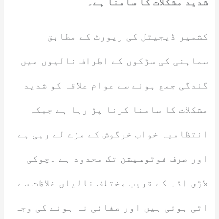
شدید مشکلات کا سامنا ہے۔
کشمیر ڈیجیٹل کی رپورٹ کے مطابق
سماہنی کی سڑکوں کے اطراف نالیوں میں
گندگی جمع ہونے سے عوام علاقہ کو شدید
مشکلات کا سامنا کرنا پڑ رہا ہے جبکہ
انتظامیہ خواب خرگوش کے مزے لے رہی ہے
اور صرف فوٹوسیشن تک محدود ہے ۔چوکی
لاڑی اڈہ کے قریب مختلف نالیاں غلاظت سے
اٹی ہوئی ہیں اور صفائی نہ ہونے کی وجہ