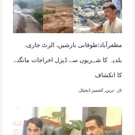
مظفرآباد:طوفانی بارشیں، الرٹ جاری،
بلدیہ کا شہریوں سے ڈیزل اخراجات مانگنے
کا انکشاف
تازہ ترین
,
کشمیر ڈیجیٹل