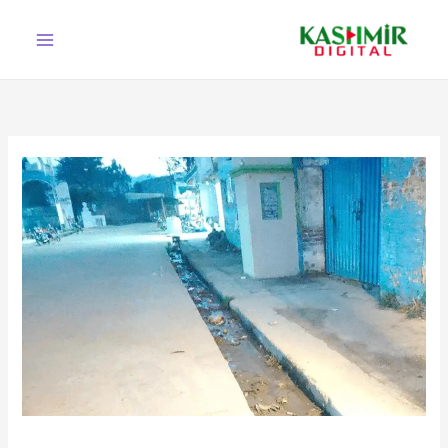
Ski
t
conten