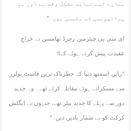
ہمارے لیے نہایت مشکل وقت ہے اور ہم
پرائیویسی کے متمنی ہیں۔”
ای سی بی چیئرمین رچرڈ تھامسن نے خراجِ
عقیدت پیش کرتے ہوئے کہا:
“رابن اسمتھ دنیا کے خطرناک ترین فاسٹ بولرز
سے مسکراتے ہوئے مقابلہ کرتے تھے۔ وہ جدید
دور سے پہلے کا جدید بیٹر تھے، جنہوں نے انگلش
کرکٹ کو بے شمار یادیں دیں۔”