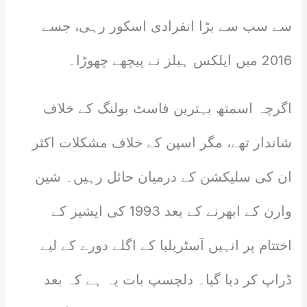
سے سب سے بڑا انفرادی اسکور رہی، جسے
2016 میں ایلکس ہیلز نے پیچھے چھوڑا۔
اگرچہ اسمتھ بہترین فاسٹ بولنگ کے خلاف
شاندار تھے، مگر اسپن کے خلاف مشکلات اکثر
ان کی سلیکشن کے درمیان حائل رہیں۔ شین
وارن کے ابھرنے کے بعد 1993 کی ایشیز کے
اختتام پر انہیں آسٹریلیا کے اگلے دورے کے لیے
ڈراپ کر دیا گیا۔ دلچسپ بات یہ ہے کہ بعد