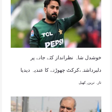
خوشدل شاہ نظرانداز کئے جانے پر
دلبرداشتہ،کرکٹ چھوڑنے کا عندیہ دیدیا
تازہ ترین
,
کھیل