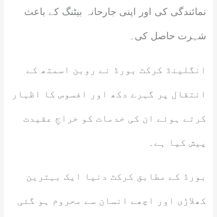
نمائندگی کی اور اپنی جارحانہ بیٹنگ کے باعث
شہرت حاصل کی۔
انگلینڈ کرکٹ بورڈ نے روبن اسمتھ کے
انتقال پر گہرے دکھ اور افسوس کا اظہار
کرتے ہوئے ان کی خدمات کو خراجِ عقیدت
پیش کیا ہے۔
بورڈ کے مطابق کرکٹ دنیا ایک بہترین
کھلاڑی اور اچھے انسان سے محروم ہو گئی