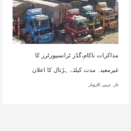
مذاکرات ناکام،گڈز ٹرانسپورٹرز کا
غیرمعینہ مدت کیلئے ہڑتال کا اعلان
تازہ ترین
,
کاروبار