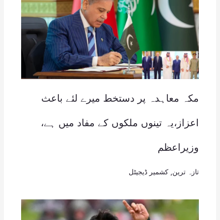
مکہ معاہدہ پر دستخط میرے لئے باعث
اعزاز،یہ تینوں ملکوں کے مفاد میں ہے،
وزیراعظم
تازہ ترین
,
کشمیر ڈیجیٹل