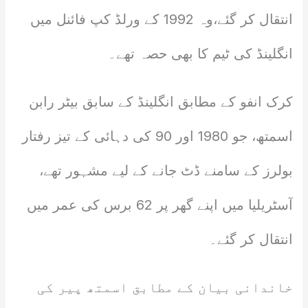
انتقال کر گئے،وہ 1992 کے ورلڈ کپ فائنل میں
انگلینڈ کی ٹیم کا بھی حصہ تھے۔
کرک انفو کے مطابق انگلینڈ کے سابق بیٹر رابن
اسمتھ، جو 1980 اور 90 کی دہائی کے تیز رفتار
بولرز کے سامنے ڈٹ جانے کے لیے مشہور تھے،
آسٹریلیا میں اپنے گھر پر 62 برس کی عمر میں
انتقال کر گئے۔
خاندانی بیان کے مطابق اسمتھ پیر کی