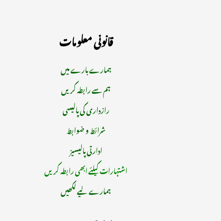
قانونی معلومات
ہمارے بارے میں
ہم سے رابطہ کریں
رازداری کی پالیسی
شرائط و ضوابط
ادارتی پالیسیز
اشتہارات کیلئے ابھی رابطہ کریں
ہمارے لیے لکھیں