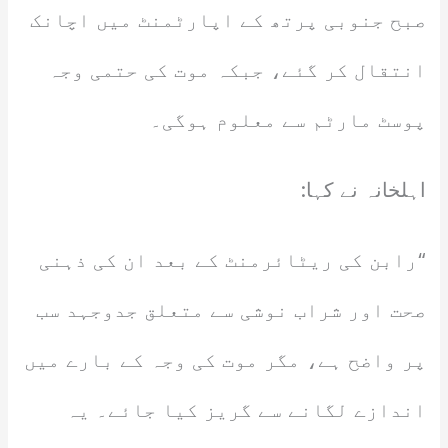
صبح جنوبی پرتھ کے اپارٹمنٹ میں اچانک
انتقال کر گئے، جبکہ موت کی حتمی وجہ
پوسٹ مارٹم سے معلوم ہوگی۔
اہلخانہ نے کہا:
“رابن کی ریٹائرمنٹ کے بعد ان کی ذہنی
صحت اور شراب نوشی سے متعلق جدوجہد سب
پر واضح ہے، مگر موت کی وجہ کے بارے میں
اندازے لگانے سے گریز کیا جائے۔ یہ