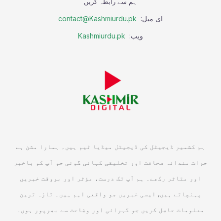
ہم سے رابطہ کریں
ای میل:
contact@Kashmiurdu.pk
ویب:
Kashmiurdu.pk
ہم کشمیر ڈیجیٹل کی ڈیجیٹل میڈیا ٹیم ہیں۔ ہمارا مشن ہے
جرات مندانہ صحافت اور تخلیقی کہانی گوئی جو آپ کو باخبر
اور متاثر رکھے۔ ہم آپ تک درست، مؤثر اور بروقت خبریں
پہنچاتے ہیں, ایسی خبریں جو واقعی اہم ہیں۔ تازہ ترین
معلومات حاصل کریں جو گہرائی اور وضاحت سے بھرپور ہوں۔