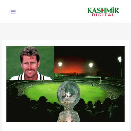
Ski
t
conten