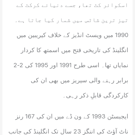
اسکوائر کٹ تھا، جسے دنیائے کرکٹ کے
تیز ترین شاٹس میں شمار کیا جاتا ہے۔
1990 میں ویسٹ انڈیز کے خلاف کیریبین میں
انگلینڈ کی تاریخی فتح میں اسمتھ کا کردار
نمایاں تھا۔ اسی طرح 1991 اور 1995 کی 2-2
برابر رہنے والی سیریز میں بھی ان کی
کارکردگی قابلِ ذکر رہی۔
ایجبسٹن 1993 کے ون ڈے میں ان کی 167 رنز
ناٹ آؤٹ کی اننگز 23 سال تک انگلینڈ کی جانب