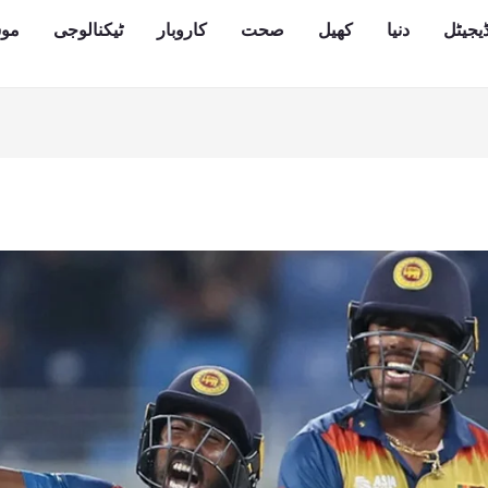
یجیٹل
دنیا
کھیل
صحت
کاروبار
ٹیکنالوجی
مو