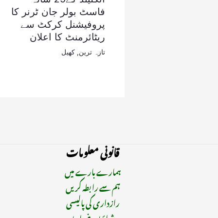
فاسٹ بولر جان ٹرنر کا
پروفیشنل کرکٹ سے
ریٹائرمنٹ کا اعلان
تازہ ترین
,
کھیل
قانونی معلومات
ہمارے بارے میں
ہم سے رابطہ کریں
رازداری کی پالیسی
شرائط و ضوابط