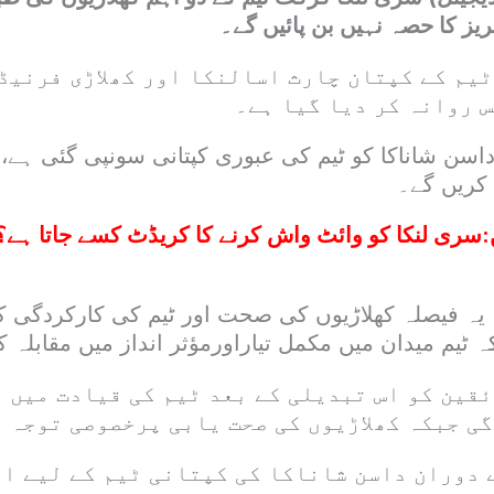
یز کا حصہ نہیں بن پائیں گے۔
یم کے کپتان چارث اسالنکا اور کھلاڑی فرنیڈو
س روانہ کر دیا گیا ہے۔
داسن شاناکا کو ٹیم کی عبوری کپتانی سونپی گئی ہے
 کریں گے۔
:
سری لنکا کو وائٹ واش کرنے کا کریڈٹ کسے جاتا ہے؟
ہ یہ فیصلہ کھلاڑیوں کی صحت اور ٹیم کی کارکردگی ک
کہ ٹیم میدان میں مکمل تیاراورمؤثر انداز میں مقابلہ
ئقین کو اس تبدیلی کے بعد ٹیم کی قیادت میں 
ی جبکہ کھلاڑیوں کی صحت یابی پرخصوصی توجہ د
 دوران داسن شاناکا کی کپتانی ٹیم کے لیے اہ