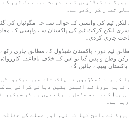
بورڈ نے کھلاڑیوں کے تندرست ہونے تک ٹیم کے 
ملی تیار کر رکھی ہے۔
نکن ٹیم کی واپسی کے حوالے سے چہ مگوئیاں کی گئ
سری لنکن کرکٹ ٹیم کی پاکستان سے واپسی کے معام
احت جاری کردی۔
طابق ٹیم دورۂ پاکستان شیڈول کے مطابق جاری رکھے 
 رکن وطن واپس گیا تو اس کے خلاف باقاعدہ کارروائی
 پاکستان بھیجے جائیں گے۔
ا کہ چند کھلاڑیوں نے پاکستان میں سیکیورٹی 
 تاہم بورڈ نے انہیں یقین دہانی کرائی ہے ک
ی بی) کے ساتھ مکمل رابطے میں رہ کر سیکیورٹ
رہا ہے۔
بورڈ نے واضح کیا کہ ٹیم اور عملے کی حفاظت 