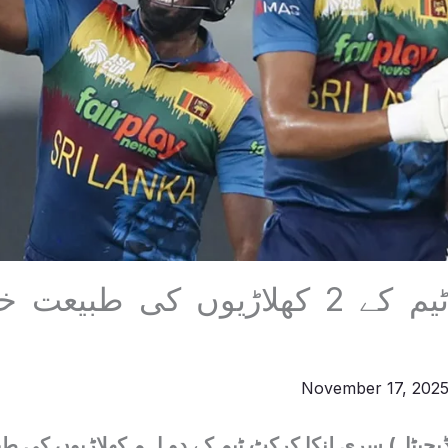
سری لنکا ٹیم کے 2 کھلاڑیوں کی ط
November 17, 202
یجیٹل) سری لنکا کرکٹ ٹیم کے دو اہم کھلاڑیوں کی ط