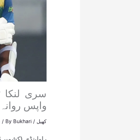
واپس روانہ
کھیل
/
Bukhari
/ By
5
راولپنڈی (کشمیر ڈ