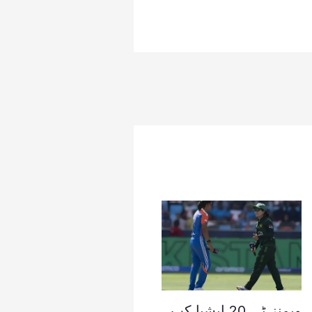
ویمنز ٹی 20 ایشیا کپ،