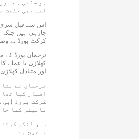
ہو سکتی ہے اور 
لیے بھی حکمت ع
اس سے قبل سری ل
جارہی ہیں جبکہ 
کرکٹ بورڈ نے وض
ترجمان بورڈ کے م
کھلاڑی یا عملے کا
اور متبادل کھلاڑی
ترجمان نے بتای
اظہار کیا تھا،
کرکٹ بورڈ (پی س
مانیٹر کیا جا 
سری لنکن کرکٹ 
ترجیح ہے ۔