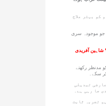
 کو بہتر علاج
، جو موجودہ سری
 شاہین آفریدی
و مدنظر رکھتے
 کر سکے۔
عارضی تبدیلی
ی جا رہی ہے۔
م تجربہ ثابت