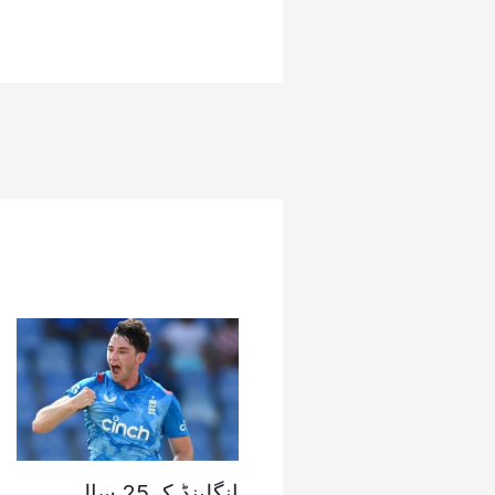
انگلینڈ کے25 سالہ