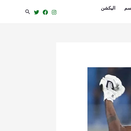
سم
الیکشن
Search