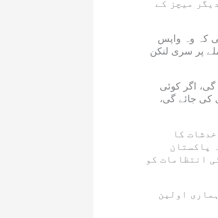
دیگر میچز کے
ی کہ وہ واپس
لے پر سری لنکن
گی، اگر کوئی
 کی جائے گی،
خدشات کا
ہ پاکستان
ی انتظامات کو
ہماری اولین