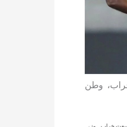
بیعت خراب، وطن
بیعت خراب ہونے