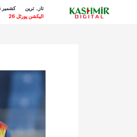
Ski
تازہ ترین
کشمیر ڈ
t
الیکشن پورٹل 26
conten