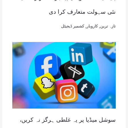
نئی سہولت متعارف کرا دی
تازہ ترین
,
کاروبار
,
کشمیر ڈیجیٹل
سوشل میڈیا پر یہ غلطی ہرگز نہ کریں،