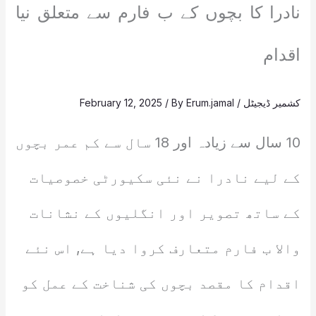
نادرا کا بچوں کے ب فارم سے متعلق نیا
اقدام
کشمیر ڈیجیٹل
/
Erum.jamal
/ By
February 12, 2025
10 سال سے زیادہ اور 18 سال سے کم عمر بچوں
کے لیے نادرا نے نئی سکیورٹی خصوصیات
کے ساتھ تصویر اور انگلیوں کے نشانات
والا ب فارم متعارف کروا دیا ہے, اس نئے
اقدام کا مقصد بچوں کی شناخت کے عمل کو