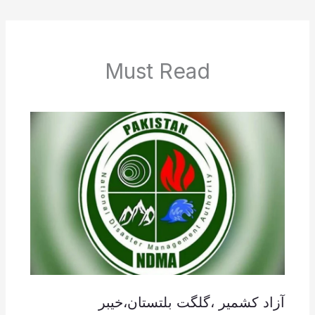
Must Read
آزاد کشمیر ،گلگت بلتستان،خیبر