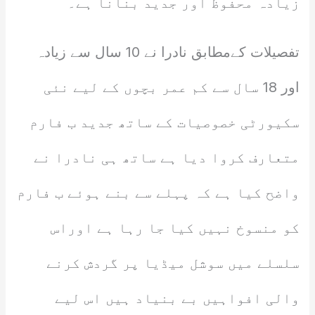
زیادہ محفوظ اور جدید بنانا ہے۔
تفصیلات کےمطابق نادرا نے 10 سال سے زیادہ
اور 18 سال سے کم عمر بچوں کے لیے نئی
سکیورٹی خصوصیات کے ساتھ جدید ب فارم
متعارف کروا دیا ہے ساتھ ہی نادرا نے
واضح کیا ہے کہ پہلے سے بنے ہوئے ب فارم
کو منسوخ نہیں کیا جا رہا ہے اوراس
سلسلے میں سوشل میڈیا پر گردش کرنے
والی افواہیں بے بنیاد ہیں اس لیے