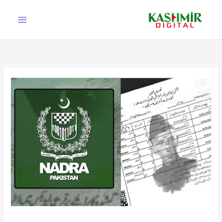
Ski
t
conten