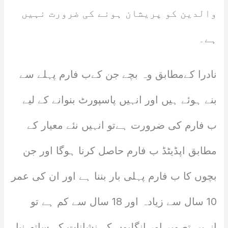
والدین کو پریشان ہونے کی ضرورت نہیں
ہے۔
نادرا کےمطابق وہ بچے جن کےب فارم پہلے سے
بنے ہوئے ہیں اور انہیں پاسپورٹ بنوانے کے لیے
ب فارم کی ضرورت ہےتو انہیں نئے معیار کے
مطابق اپڈیٹڈ ب فارم حاصل کرنا ہوگا اور جن
بچوں کا ب فارم پہلی بار بننا ہے اور ان کی عمر
10 سال سے زیادہ اور 18 سال سے کم ہے تو
انہیں تصویر اور انگلیوں کے نشانات کے ساتھ نیا