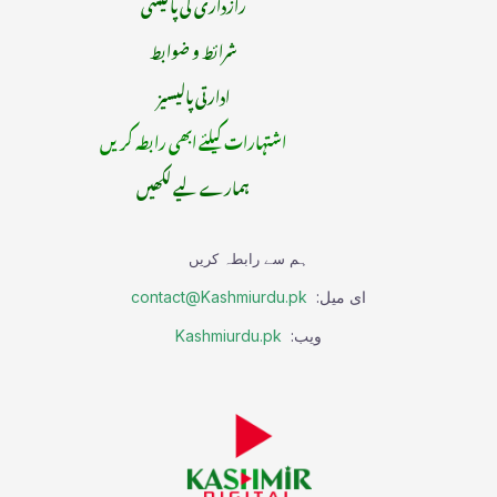
رازداری کی پالیسی
شرائط و ضوابط
ادارتی پالیسیز
اشتہارات کیلئے ابھی رابطہ کریں
ہمارے لیے لکھیں
ہم سے رابطہ کریں
ای میل:
contact@Kashmiurdu.pk
ویب:
Kashmiurdu.pk