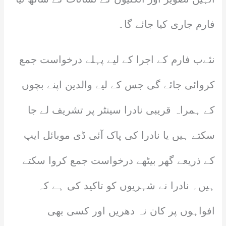
فارم جاری کیا جائے گا۔
نئےب فارم کے اجرا کے لیے پہلے درخواست جمع
کروائی جائے گی جس کے لیے والدین اپنے بچوں
کے ہمراہ قریبی نادرا سینٹر پر تشریف لے جا
سکتے ہیں یا نادرا کی پاک آئی ڈی موبائل ایپ
کے ذریعے گھر بیٹھے درخواست جمع کروا سکتے
ہیں۔ نادرا نے شہریوں کو تاکید کی ہے کہ
افواہوں پر کان نہ دھریں اور کسی بھی