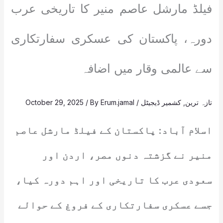
فیلڈ مارشل عاصم منیر کا تاریخی عرب
دورہ، پاکستان کی عسکری سفارتکاری
سے عالمی وقار میں اضافہ
تازہ ترین
,
کشمیر ڈیجیٹل
/
Erum.jamal
/ By
October 29, 2025
اسلام آباد: پاکستان کے فیلڈ مارشل عاصم
منیر نے گزشتہ دنوں مصر، اردن اور
سعودی عرب کا تاریخی اور اہم دورہ کیا،
جسے عسکری سفارتکاری کے فروغ کے حوالے