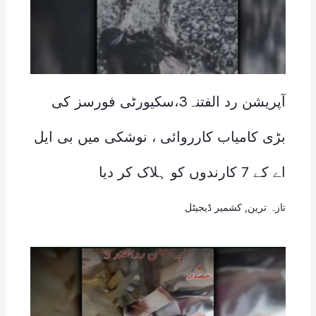
آپریشن رد الفتنہ3،سکیورٹی فورسز کی
بڑی کامیاب کارروائی ، نوشکی میں بی ایل
اے کے 7 کارندوں کو ہلاک کر دیا
تازہ ترین
,
کشمیر ڈیجیٹل