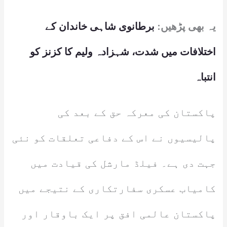
یہ بھی پڑھیں:
برطانوی شاہی خاندان کے
اختلافات میں شدت، شہزادہ ولیم کا کزنز کو
انتباہ
پاکستان کی معرکہ حق کے بعد کی
پالیسیوں نے اس کے دفاعی تعلقات کو نئی
جہت دی ہے۔ فیلڈ مارشل کی قیادت میں
کامیاب عسکری سفارتکاری کے نتیجے میں
پاکستان عالمی افق پر ایک باوقار اور