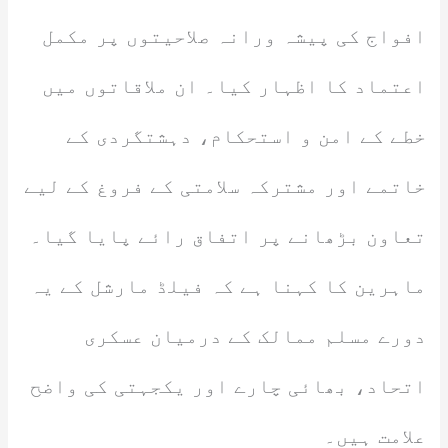
افواج کی پیشہ ورانہ صلاحیتوں پر مکمل
اعتماد کا اظہار کیا۔ ان ملاقاتوں میں
خطے کے امن و استحکام، دہشتگردی کے
خاتمے اور مشترکہ سلامتی کے فروغ کے لیے
تعاون بڑھانے پر اتفاق رائے پایا گیا۔
ماہرین کا کہنا ہے کہ فیلڈ مارشل کے یہ
دورے مسلم ممالک کے درمیان عسکری
اتحاد، بھائی چارے اور یکجہتی کی واضح
علامت ہیں۔