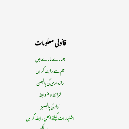
قانونی معلومات
ہمارے بارے میں
ہم سے رابطہ کریں
رازداری کی پالیسی
شرائط و ضوابط
ادارتی پالیسیز
اشتہارات کیلئے ابھی رابطہ کریں