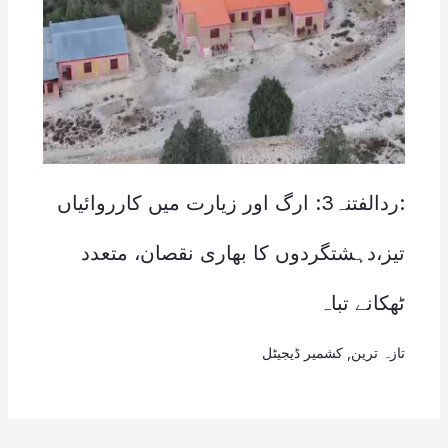
:ردالفتنہ3: ارگ اور زیارت میں کارروائیاں
تیز،دہشتگردوں کا بھاری نقصان، متعدد
ٹھکانے تباہ
تازہ ترین
,
کشمیر ڈیجیٹل