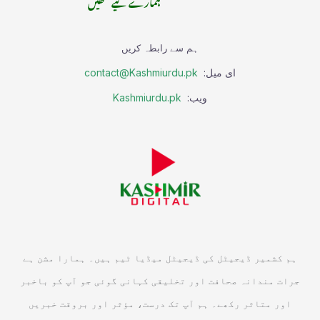
ہمارے لیے لکھیں
ہم سے رابطہ کریں
ای میل:
contact@Kashmiurdu.pk
ویب:
Kashmiurdu.pk
ہم کشمیر ڈیجیٹل کی ڈیجیٹل میڈیا ٹیم ہیں۔ ہمارا مشن ہے
جرات مندانہ صحافت اور تخلیقی کہانی گوئی جو آپ کو باخبر
اور متاثر رکھے۔ ہم آپ تک درست، مؤثر اور بروقت خبریں