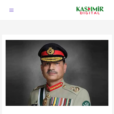
Ski
t
conten