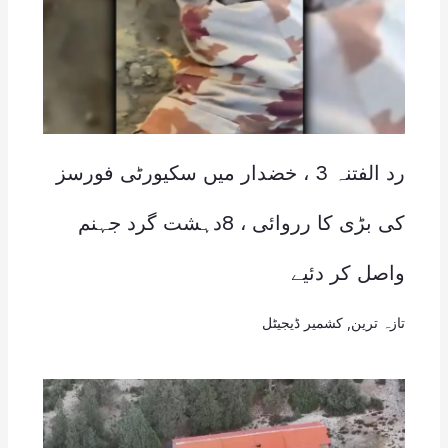
رد الفتنہ 3 ، خضدار میں سکیورٹی فورسز
کی بڑی کا رروائی ، 8دہشت گرد جہنم
واصل کر دئیے
تازہ ترین
,
کشمیر ڈیجیٹل