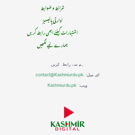
شرائط و ضوابط
ادارتی پالیسیز
اشتہارات کیلئے ابھی رابطہ کریں
ہمارے لیے لکھیں
ہم سے رابطہ کریں
ای میل:
contact@Kashmiurdu.pk
ویب:
Kashmiurdu.pk