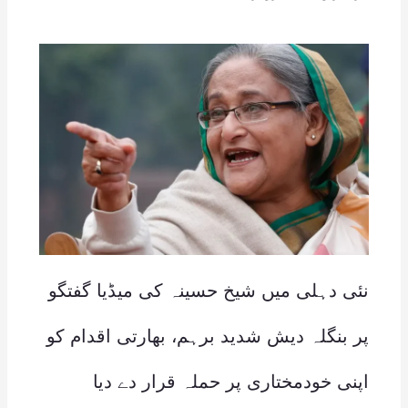
نئی دہلی میں شیخ حسینہ کی میڈیا گفتگو
پر بنگلہ دیش شدید برہم، بھارتی اقدام کو
اپنی خودمختاری پر حملہ قرار دے دیا