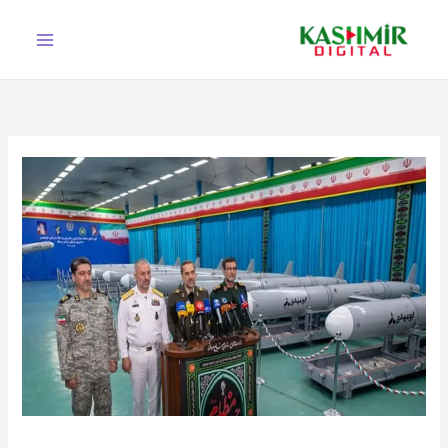
Ski
t
conten