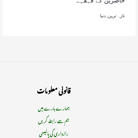
حاضرین کے قہقہے
تازہ ترین
,
دنیا
قانونی معلومات
ہمارے بارے میں
ہم سے رابطہ کریں
رازداری کی پالیسی