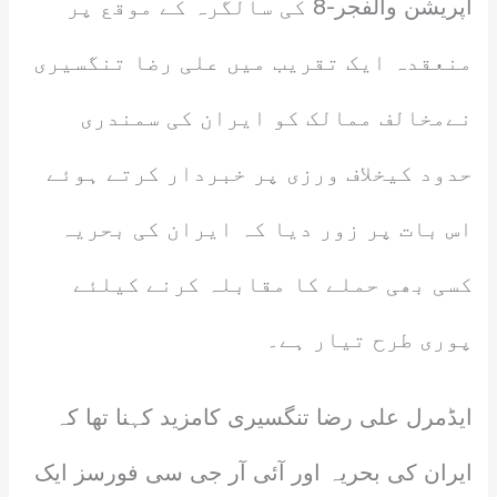
آپریشن والفجر-8 کی سالگرہ کے موقع پر
منعقدہ ایک تقریب میں علی رضا تنگسیری
نےمخالف ممالک کو ایران کی سمندری
حدود کیخلاف ورزی پر خبردار کرتے ہوئے
اس بات پر زور دیا کہ ایران کی بحریہ
کسی بھی حملے کا مقابلہ کرنے کیلئے
پوری طرح تیار ہے۔
ایڈمرل علی رضا تنگسیری کامزید کہنا تھا کہ
ایران کی بحریہ اور آئی آر جی سی فورسز ایک