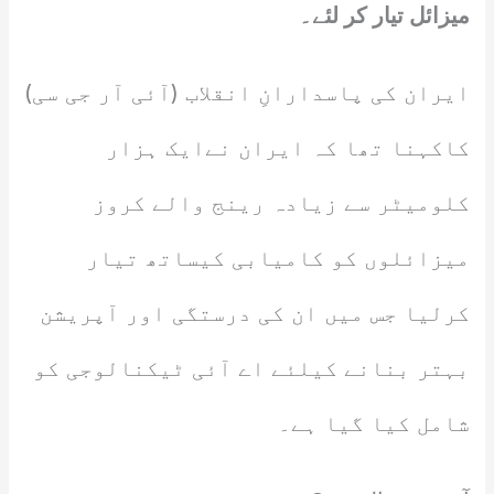
میزائل تیار کر لئے۔
ایران کی پاسدارانِ انقلاب (آئی آر جی سی)
کاکہنا تھا کہ ایران نےایک ہزار
کلومیٹر سے زیادہ رینج والے کروز
میزائلوں کو کامیابی کیساتھ تیار
کرلیا جس میں ان کی درستگی اور آپریشن
بہتر بنانے کیلئے اے آئی ٹیکنالوجی کو
شامل کیا گیا ہے۔