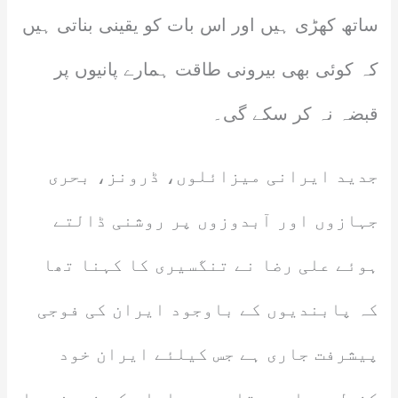
ساتھ کھڑی ہیں اور اس بات کو یقینی بناتی ہیں
کہ کوئی بھی بیرونی طاقت ہمارے پانیوں پر
قبضہ نہ کر سکے گی۔
جدید ایرانی میزائلوں، ڈرونز، بحری
جہازوں اور آبدوزوں پر روشنی ڈالتے
ہوئے علی رضا نے تنگسیری کا کہنا تھا
کہ پابندیوں کے باوجود ایران کی فوجی
پیشرفت جاری ہے جس کیلئے ایران خود