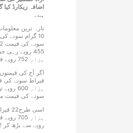
ہے۔
ہزار 752 روپے فی 10 گرام پر دستیاب ہے۔
سونے کی قیمت میں 259 روپے کا اضافہ ہ
روپے سے بڑھ کر 2 لاکھ 62 ہزار 218 روپے فی تولہ ہو گئی ہے۔