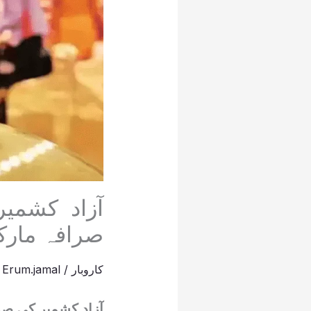
آزاد کشمی
صرافہ مارک
کاروبار
/
Erum.jamal
y