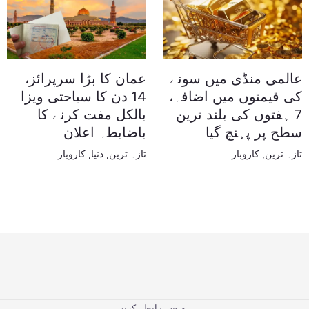
عالمی منڈی میں سونے
عمان کا بڑا سرپرائز،
کی قیمتوں میں اضافہ،
14 دن کا سیاحتی ویزا
7 ہفتوں کی بلند ترین
بالکل مفت کرنے کا
سطح پر پہنچ گیا
باضابطہ اعلان
تازہ ترین
,
کاروبار
تازہ ترین
,
دنیا
,
کاروبار
ہم سے رابطہ کریں