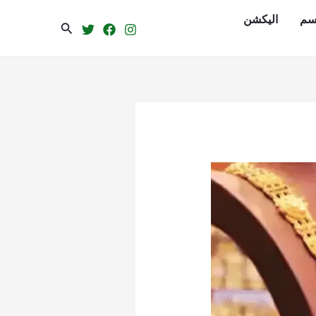
سم
الیکشن
Search