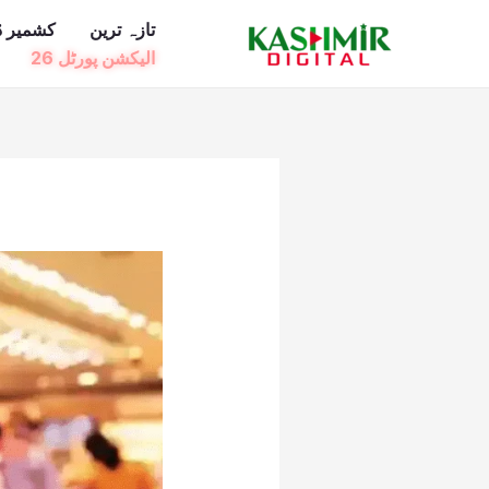
Ski
تازہ ترین
کشمیر ڈ
t
الیکشن پورٹل 26
conten