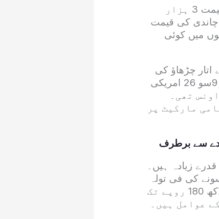
دوسری جانب چاندی کی قیمت مستحکم رہی۔ آج چاندی کی فی تولہ قیمت 3 ہزار
گزشتہ روز کی قیمت کے برابر ہے۔ 10 گرام چاندی کی قیمت
یمتوں میں کوئی
 اتار چڑھاؤ کی
وجہ سے ہوا ہے۔ عالمی مارکیٹ میں 24 قیراط سونے کی قیمت 1ہزار9سو 26 امریکی
شتہ روز 1ہزار9سو 20 ڈالرفی اونس تھی۔
امی مارکیٹ پر
ہدے سے برطرف
قدرے زیادہ ہیں۔
، اسلام آباد اور راولپنڈی میں 24 قیراط سونے کی فی تولہ
قیمت 2 لاکھ 99 ہزار 600 روپے ہےجبکہ آزاد کشمیر میں یہ قیمت 3 لاکھ 180 روپے تک
کے عوامل ہیں۔