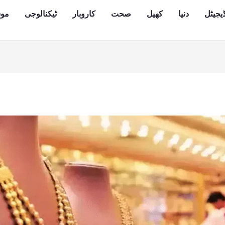
یجیٹل
دنیا
کھیل
صحت
کاروبار
ٹیکنالوجی
مو