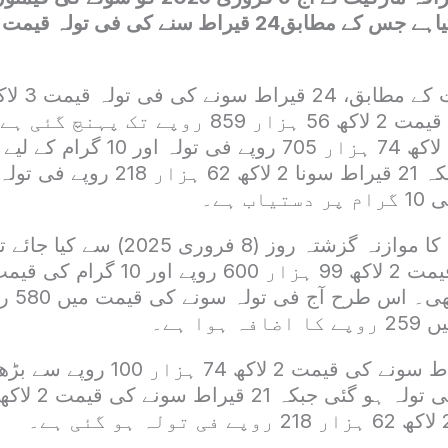
وا ہے۔