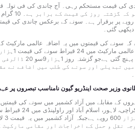
200 روپے رہی جو کہ 
ھی 2 ہزار 743 روپے پر برقرار ہے۔ سونے کے برعکس چاندی کی ق
دیکھی گئی۔
ے کہ سونے کی قیمتوں میں یہ اضافہ عالمی مارکیٹ کے
ڈالر فی اونس تک پہنچ گئی ہےجو گز
میں تبدیلی اور سونے کی طلب میں اضافے نے مق
۔
انوی وزیر صحت اینڈریو گیون نامناسب تبصروں پر ع
روں کے مقابلے میں آزاد کشمیر میں سونے کی قیمتیں 
مثال کے طور پر، کراچی، لاہور
وجہ نقل و حمل کے اخراجات اور مقامی مارکیٹ 