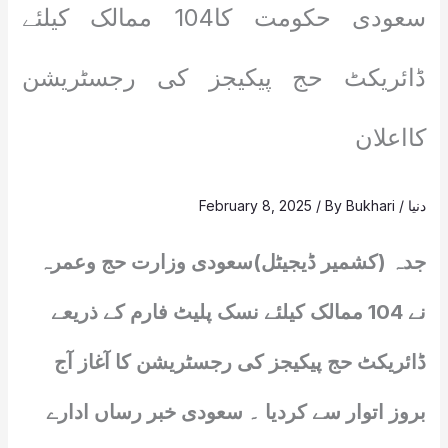
سعودی حکومت کا104 ممالک کیلئے
ڈائریکٹ حج پیکیجز کی رجسٹریشن
کااعلان
دنیا
/
Bukhari
/ By
February 8, 2025
جدہ (کشمیر ڈیجیٹل)سعودی وزارت حج وعمرہ
نے 104 ممالک کیلئے نسک پلیٹ فارم کے ذریعے
ڈائریکٹ حج پیکیجز کی رجسٹریشن کا آغاز آج
بروز اتوار سے کردیا ۔ سعودی خبر رساں ادارے