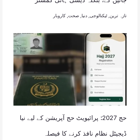
تازہ ترین
,
ٹیکنالوجی
,
دنیا
,
صحت
,
کاروبار
حج 2027: پرائیویٹ حج آپریشن کے لیے نیا
ڈیجیٹل نظام نافذ کرنے کا فیصلہ