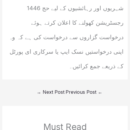
شہریوں اور رہائشیوں کے لیے حج 1446
رجسٹریشن کھولنے کا اعلان کرتے ہوئے
درخواست گزاروں سے درخواست کی ہے کہ وہ
اپنی درخواستیں نسک ایپ یا سرکاری ای پورٹل
کے ذریعے جمع کرائیں۔
→
Next Post
Previous Post
←
Must Read