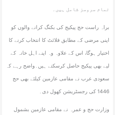
تمام سروسز شامل ہیں۔
براہ راست حج پیکیج کی بکنگ کرانے والوں کو
اپنی مرضی کے مطابق فلائٹ کا انتخاب کرنے کا
اختیار ہوگا، اس کے علاوہ وہ اپنے اہل خانہ کے
لیے بھی پیکیج حاصل کرسکتے ہیں۔واضح رہے کہ
سعودی عرب نے مقامی عازمین کیلئے بھی حج
1446 کی رجسٹریشن کھول دی۔
وزارت حج و عمرہ نے مقامی عازمین بشمول