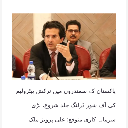
پاکستان کے سمندروں میں ترکش پیٹرولیم
کی آف شور ڈرلنگ جلد شروع، بڑی
سرمایہ کاری متوقع: علی پرویز ملک