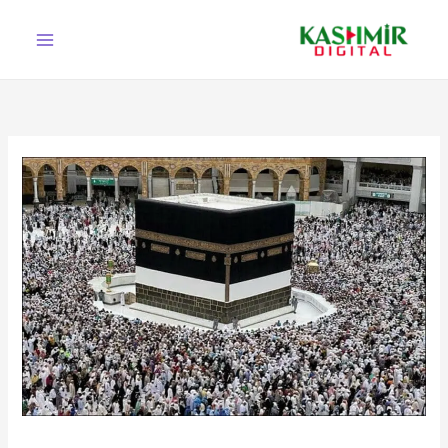
Ski
t
conten