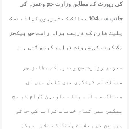
کی رپورٹ کے مطابق وزارت حج وعمرہ کی
جانب سے 104 ممالک کے شہریوں کیلئے نسک
پلیٹ فارم کے ذریعے براہ راست حج پیکجز
بک کرنے کی سہولت فراہم کردی گئی ہے۔
سعودی وزارت حج وعمرہ کے مطابق جو
ممالک اس کیٹگری میں شامل ہیں ان
ممالک سے آنے والے عازمین کرام کو حج
پیکیج میں تمام خدمات فراہم کی جاتی
ہیں جن میں فلائٹ بکنگ کے علاوہ دیگر