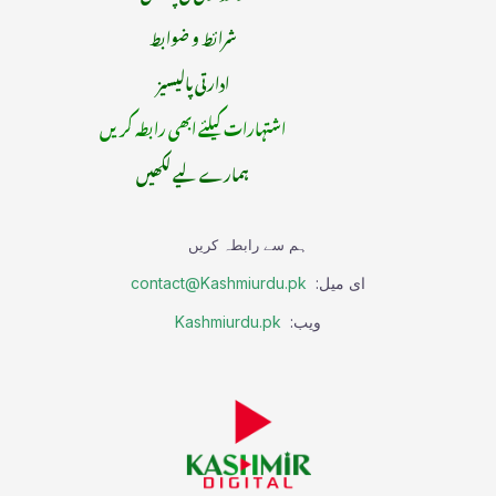
شرائط و ضوابط
ادارتی پالیسیز
اشتہارات کیلئے ابھی رابطہ کریں
ہمارے لیے لکھیں
ہم سے رابطہ کریں
ای میل:
contact@Kashmiurdu.pk
ویب:
Kashmiurdu.pk