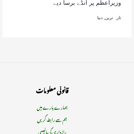
وزیراعظم پر انڈے برسا دیے
تازہ ترین
,
دنیا
قانونی معلومات
ہمارے بارے میں
ہم سے رابطہ کریں
رازداری کی پالیسی