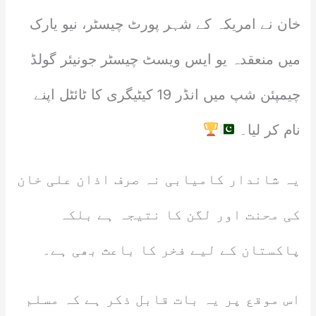
خان نے امریکہ کے شہر پورٹ چیسٹر، نیو یارک
میں منعقدہ یو ایس ویسٹ چیسٹر جونیئر گولڈ
چیمپئن شپ میں انڈر 19 کیٹیگری کا ٹائٹل اپنے
نام کر لیا۔
یہ شاندار کامیابی نہ صرف اذان علی خان
کی محنت اور لگن کا نتیجہ ہے بلکہ
پاکستان کے لیے فخر کا باعث بھی ہے۔
اس موقع پر یہ بات قابل ذکر ہے کہ مسلم