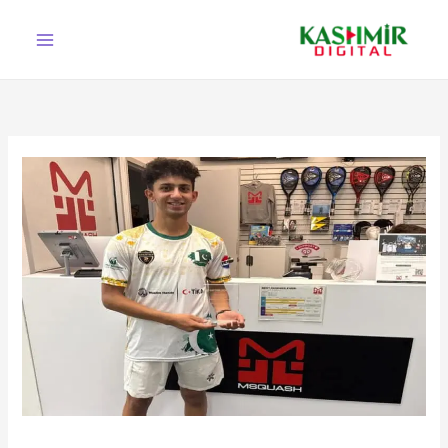
Ski
t
conten