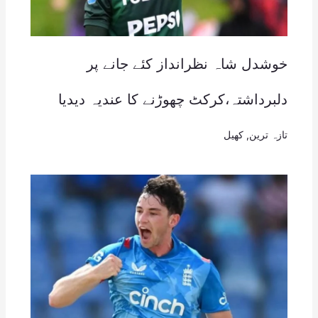
خوشدل شاہ نظرانداز کئے جانے پر
دلبرداشتہ،کرکٹ چھوڑنے کا عندیہ دیدیا
تازہ ترین
,
کھیل