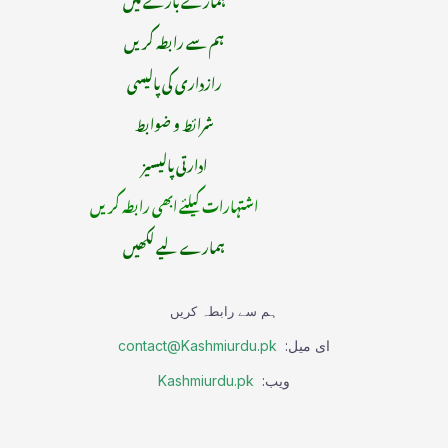
ہم سے رابطہ کریں
رازداری کی پالیسی
شرائط و ضوابط
ادارتی پالیسیز
اشتہارات کیلئے ابھی رابطہ کریں
ہمارے لیے لکھیں
ہم سے رابطہ کریں
ای میل:
contact@Kashmiurdu.pk
ویب:
Kashmiurdu.pk