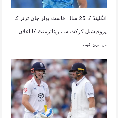
انگلینڈ کے25 سالہ فاسٹ بولر جان ٹرنر کا
پروفیشنل کرکٹ سے ریٹائرمنٹ کا اعلان
تازہ ترین
,
کھیل