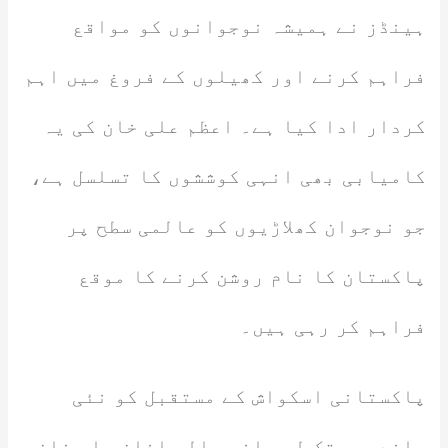
ہینڈز نے ہمیشہ نوجوانوں کو مواقع
فراہم کرنے اور کھیلوں کے فروغ میں اہم
کردار ادا کیا ہے۔ اعظم علی خان کی یہ
کامیابی بھی انہی کوششوں کا تسلسل ہے،
جو نوجوان کھلاڑیوں کو عالمی سطح پر
پاکستان کا نام روشن کرنے کا موقع
فراہم کر رہی ہیں۔
پاکستانی اسکواش کے مستقبل کو نئی
بلندیوں تک لے جانے والے اذان علی خان