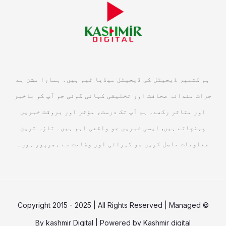
ہم کشمیر ڈیجیٹل کی ڈیجیٹل میڈیا ٹیم ہیں۔ ہمارا مشن ہے
جرات مندانہ صحافت اور تخلیقی کہانی گوئی جو آپ کو باخبر
اور متاثر رکھے۔ ہم آپ تک درست، مؤثر اور بروقت خبریں
پہنچاتے ہیں, ایسی خبریں جو واقعی اہم ہیں۔ تازہ ترین
معلومات حاصل کریں جو گہرائی اور وضاحت سے بھرپور ہوں۔
© Copyright 2015 - 2025 | All Rights Reserved | Managed
By
kashmir Digital
| Powered by
Kashmir digital