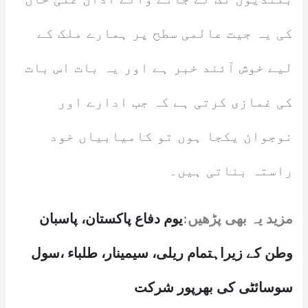
کی یہ جیت عالمی سطح پر ہمارے ملک کے
لیے خوش آئند خبر ہے اور یہ بات اس بات
کی غمازی کرتی ہے کہ جب ادارے اور
نوجوان یکجا ہوں تو کامیابیاں خود
راستہ بناتی ہیں۔
مزید یہ بھی پڑھیں:
یوم دفاع پاکستان، پاسبان
وطن کے زیراہتمام ریلی، سیمینار، طلباء ،سول
سوسائٹی کی بھرپور شرکت