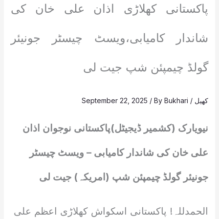
پاکستانی کھلاڑی اذان علی خان کی
شاندار کامیابی،ویسٹ چیسٹر جونیئر
گولڈ چیمپئن شپ جیت لی
کھیل
/
Bukhari
/ By
September 22, 2025
نیویارک (کشمیر ڈیجیٹل)پاکستانی نوجوان اذان
علی خان کی شاندار کامیابی – ویسٹ چیسٹر
جونیئر گولڈ چیمپئن شپ (امریکہ) جیت لی
الحمدللہ! پاکستانی اسکواش کھلاڑی اعظم علی