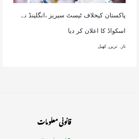
پاکستان کیخلاف ٹیسٹ سیریز ،انگلینڈ نے
اسکواڈ کا اعلان کر دیا
تازہ ترین
,
کھیل
قانونی معلومات
ہمارے بارے میں