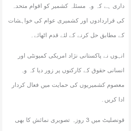
داری ہے کہ وہ مسئلہ کشمیر کو اقوام متحدہ
کی قراردادوں اور کشمیری عوام کی خواہشات
کے مطابق حل کرنے کے لئے قدم اٹھائے۔
انہوں نے پاکستانی نژاد امریکی کمیونٹی اور
انسانی حقوق کے کارکنوں پر زور دیا کہ وہ
معصوم کشمیریوں کی حمایت میں فعال کردار
ادا کریں۔
‎قونصلیٹ میں 3 روزہ تصویری نمائش کا بھی