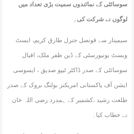
سوسائٹی کے نمائندوں سمیت بڑی تعداد میں
لوگوں نے شرکت کی۔
‎سیمینار سے قونصل جنرل طارق کریم، ایسٹ
ویسٹ یونیورسٹی کے ڈین ظفر ملک، اقبال
سوسائٹی کے صدر ڈاکٹر ٹیپو صدیق ، ایسوسی
ایشن آف پاکستانی امریکنز بولنگ بروک کے صدر
طلعت رشید ،کشمیر کے ہمدرد رضی اللہ خان
نے خطاب کیا۔