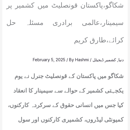
شکاگو،پاکستان قونصلیٹ میں کشمیر پر
سیمینار،عالمی برادری مسئلہ حل
کرائے،طارق کریم
دنیا
,
کشمیر ڈیجیٹل
/
Hashmi
/ By
February 5, 2025
شکاگو میں پاکستان کے قونصلیٹ جنرل نے یوم
یکجہتی کشمیر کے حوالے سے سیمینار کا انعقاد
کیا جس میں انسانی حقوق کے سرکردہ کارکنوں،
کمیونٹی لیڈروں، کشمیری کارکنوں اور سول