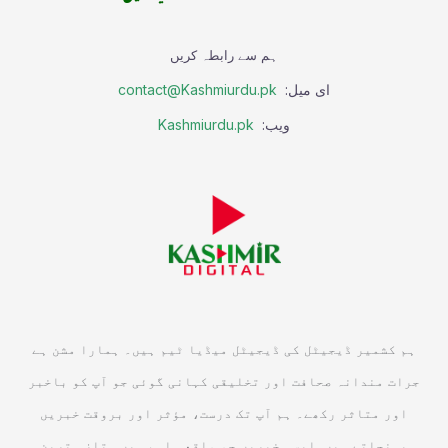
ہم سے رابطہ کریں
ای میل:
contact@Kashmiurdu.pk
ویب:
Kashmiurdu.pk
ہم کشمیر ڈیجیٹل کی ڈیجیٹل میڈیا ٹیم ہیں۔ ہمارا مشن ہے
جرات مندانہ صحافت اور تخلیقی کہانی گوئی جو آپ کو باخبر
اور متاثر رکھے۔ ہم آپ تک درست، مؤثر اور بروقت خبریں
پہنچاتے ہیں, ایسی خبریں جو واقعی اہم ہیں۔ تازہ ترین