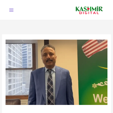
Ski
t
conten