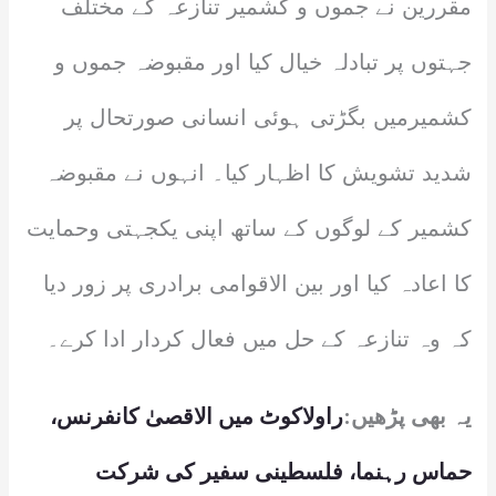
مقررین نے جموں و کشمیر تنازعہ کے مختلف
جہتوں پر تبادلہ خیال کیا اور مقبوضہ جموں و
کشمیرمیں بگڑتی ہوئی انسانی صورتحال پر
شدید تشویش کا اظہار کیا۔ انہوں نے مقبوضہ
کشمیر ‎کے لوگوں کے ساتھ اپنی یکجہتی وحمایت
کا اعادہ کیا اور بین الاقوامی برادری پر زور دیا
کہ وہ تنازعہ کے حل میں فعال کردار ادا کرے۔
یہ بھی پڑھیں:
راولاکوٹ میں الاقصیٰ کانفرنس،
حماس رہنما، فلسطینی سفیر کی شرکت