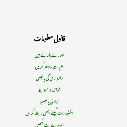
قانونی معلومات
ہمارے بارے میں
ہم سے رابطہ کریں
رازداری کی پالیسی
شرائط و ضوابط
ادارتی پالیسیز
اشتہارات کیلئے ابھی رابطہ کریں
ہمارے لیے لکھیں