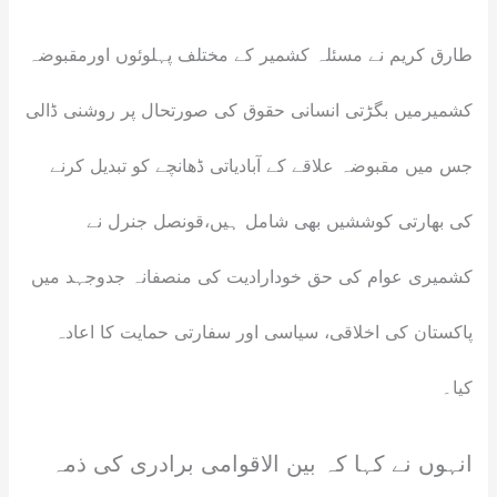
طارق کریم نے مسئلہ کشمیر کے مختلف پہلوئوں اورمقبوضہ
کشمیرمیں بگڑتی انسانی حقوق کی صورتحال پر روشنی ڈالی
جس میں مقبوضہ علاقے کے آبادیاتی ڈھانچے کو تبدیل کرنے
کی بھارتی کوششیں بھی شامل ہیں،
قونصل جنرل نے
کشمیری عوام کی حق خودارادیت کی منصفانہ جدوجہد میں
پاکستان کی اخلاقی، سیاسی اور سفارتی حمایت کا اعادہ
کیا۔
انہوں نے کہا کہ بین الاقوامی برادری کی ذمہ