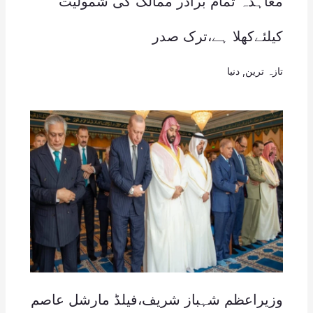
معاہدہ تمام برادر ممالک کی شمولیت
کیلئےکھلا ہے،ترک صدر
تازہ ترین
,
دنیا
وزیراعظم شہباز شریف،فیلڈ مارشل عاصم