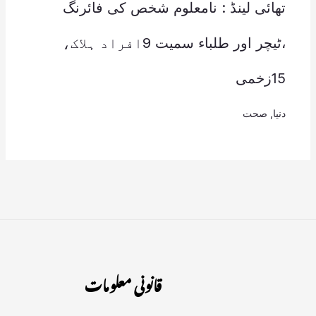
تھائی لینڈ : نامعلوم شخص کی فائرنگ
،ٹیچر اور طلباء سمیت 9افراد ہلاک،
15زخمی
دنیا
,
صحت
قانونی معلومات