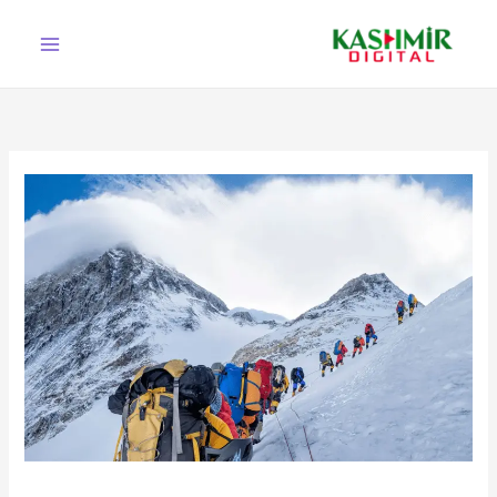
Ski
t
conten