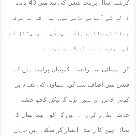
گزشتہ سال پرمٹ فیس کی مد میں 40 لاکھ
ڈالر کی آمدنی حاصل کی۔ یہ رقم نہ صرف
پہاڑ کی صفائی بلکہ ریسکیو آپریشنز کے
لیے بھی استعمال کی جاتی ہے۔
کوہ پیمائی سے وابستہ کمپنیاں پرامید ہیں کہ
فیس میں اضافے سے کوہ پیماؤں کی تعداد پر
کوئی خاص اثر نہیں پڑے گا لیکن کچھ حلقے
خدشہ ظاہر کر رہے ہیں کہ کوہ پیما نیپال کے
بجائے چین کا راستہ اختیار کر سکتے ہیں جہاں