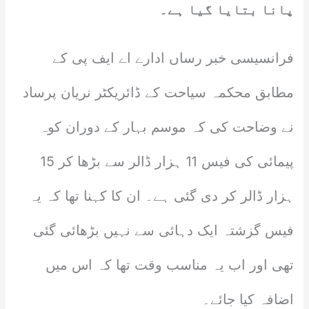
پانا بتایا گیا ہے۔
فرانسیسی خبر رساں ادارے اے ایف پی کے
مطابق محکمہ سیاحت کے ڈائریکٹر نریان پرساد
نے وضاحت کی کہ موسم بہار کے دوران کوہ
پیمائی کی فیس 11 ہزار ڈالر سے بڑھا کر 15
ہزار ڈالر کر دی گئی ہے۔ ان کا کہنا تھا کہ یہ
فیس گزشتہ ایک دہائی سے نہیں بڑھائی گئی
تھی اور اب یہ مناسب وقت تھا کہ اس میں
اضافہ کیا جائے۔