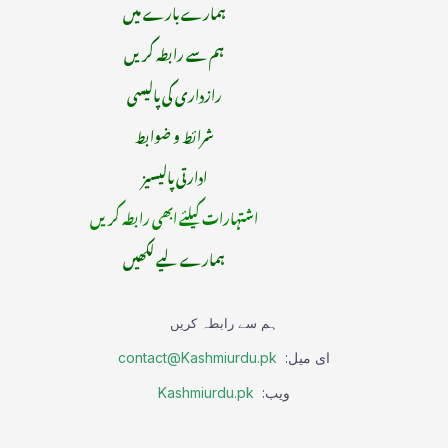
ہمارے بارے میں
ہم سے رابطہ کریں
رازداری کی پالیسی
شرائط و ضوابط
ادارتی پالیسیز
اشتہارات کیلئے ابھی رابطہ کریں
ہمارے لیے لکھیں
ہم سے رابطہ کریں
ای میل:
contact@Kashmiurdu.pk
ویب:
Kashmiurdu.pk