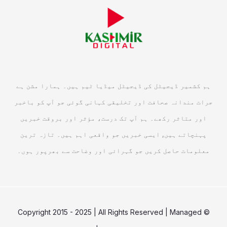
ہم کشمیر ڈیجیٹل کی ڈیجیٹل میڈیا ٹیم ہیں۔ ہمارا مشن ہے
جرات مندانہ صحافت اور تخلیقی کہانی گوئی جو آپ کو باخبر
اور متاثر رکھے۔ ہم آپ تک درست، مؤثر اور بروقت خبریں
پہنچاتے ہیں, ایسی خبریں جو واقعی اہم ہیں۔ تازہ ترین
معلومات حاصل کریں جو گہرائی اور وضاحت سے بھرپور ہوں۔
© Copyright 2015 - 2025 | All Rights Reserved | Managed