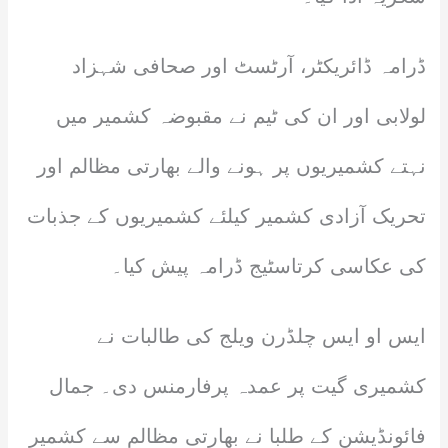
ڈرامہ ڈائریکٹر، آرٹسٹ اور صحافی شہزاد
لولابی اور ان کی ٹیم نے مقبوضہ کشمیر میں
نہتے کشمیریوں پر ہونے والے بھارتی مظالم اور
تحریک آزادی کشمیر کیلئے کشمیریوں کے جذبات
کی عکاسی کرتاسٹیج ڈرامہ پیش کیا۔
ایس او ایس چلڈرن ویلج کی طالبات نے
کشمیری گیت پر عمدہ پرفارمنس دی۔ جمال
فائونڈیشن کے طلبا نے بھارتی مظالم سے کشمیر