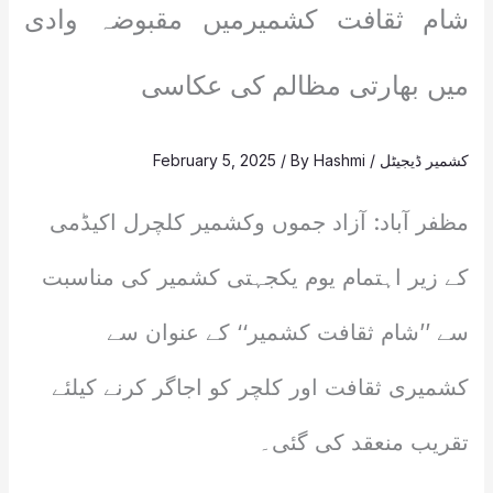
شام ثقافت کشمیرمیں مقبوضہ وادی
میں بھارتی مظالم کی عکاسی
کشمیر ڈیجیٹل
/
Hashmi
/ By
February 5, 2025
مظفر آباد: آزاد جموں وکشمیر کلچرل اکیڈمی
کے زیر اہتمام یوم یکجہتی کشمیر کی مناسبت
سے ’’شام ثقافت کشمیر‘‘ کے عنوان سے
کشمیری ثقافت اور کلچر کو اجاگر کرنے کیلئے
تقریب منعقد کی گئی۔