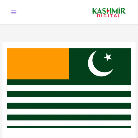
Ski
t
conten