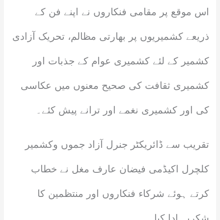
اس موقع پر مقامی فنکاروں نے اپنے فن کے
ذریعے کشمیریوں پر بھارتی مظالم، تحریک آزادی
کشمیر کے لئے کشمیری عوام کے جذبات اور
کشمیری ثقافت کی صحیح معنوں میں عکاسی
کی اور کشمیری نغمے اور ترانے پیش کئے۔
تقریب سے ڈائریکٹر جنرل آزاد جموں وکشمیر
کلچرل اکیڈمی فیضان عارف مغل نے خطاب
کرتے ہوئے شرکاء فنکاروں اور منتظمین کا
شکریہ ادا کیا۔