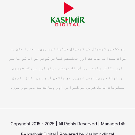
ہم کشمیر ڈیجیٹل کی ڈیجیٹل میڈیا ٹیم ہیں۔ ہمارا مشن ہے
جرات مندانہ صحافت اور تخلیقی کہانی گوئی جو آپ کو باخبر
اور متاثر رکھے۔ ہم آپ تک درست، مؤثر اور بروقت خبریں
پہنچاتے ہیں, ایسی خبریں جو واقعی اہم ہیں۔ تازہ ترین
معلومات حاصل کریں جو گہرائی اور وضاحت سے بھرپور ہوں۔
© Copyright 2015 - 2025 | All Rights Reserved | Managed
By
kashmir Digital
| Powered by
Kashmir digital