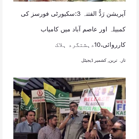
آپریشن رَدُّ الفتنہ 3:سکیورٹی فورسز کی
کمبیلہ اور عاصم آباد میں کامیاب
کارروائی،10دہشتگرد ہلاک
تازہ ترین
,
کشمیر ڈیجیٹل