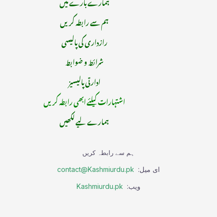
ہمارے بارے میں
ہم سے رابطہ کریں
رازداری کی پالیسی
شرائط و ضوابط
ادارتی پالیسیز
اشتہارات کیلئے ابھی رابطہ کریں
ہمارے لیے لکھیں
ہم سے رابطہ کریں
ای میل:
contact@Kashmiurdu.pk
ویب:
Kashmiurdu.pk