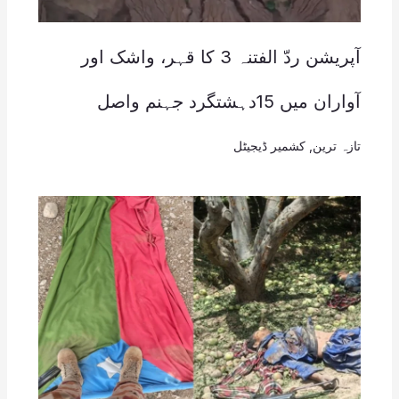
آپریشن ردّ الفتنہ 3 کا قہر، واشک اور
آواران میں 15دہشتگرد جہنم واصل
تازہ ترین
,
کشمیر ڈیجیٹل