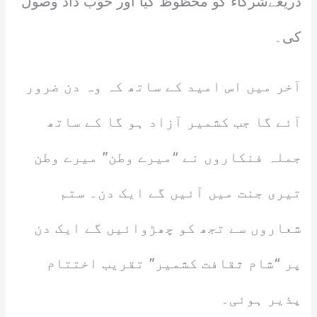
ذریعےشرکاء کو محظوظ کیا اور خوب داد وصول
کی۔
آخر میں اس امید کے ساتھ کہ وہ دن ضرور
آئے گا جب کشمیر آزاد ہو گا کے ساتھ
جملہ فنکاروں نے “میرے وطن” میرے وطن
تیری جنت میں آئیں گے ایک دن۔ ستم
شعاروں سے تجھ کو چھڑوائیں گے ایک دن
پر “شام ثقافت کشمیر” تقریب اختتام
پذیر ہوئی۔