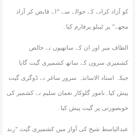
کو آزاد کرانے کے حوالے سے “اے قابض کر آزاد
مجھے” پر ٹیبلو پرفارم کیا۔
الطاف میر اور ان کے ساتھیوں نے خالص
کشمیری سروں کے ساتھ کشمیری گیت گایا
جبکہ استاد الاساتذہ سرور ساغر نے ڈوگری گیت
پیش کیا۔نامور گلوکار نعمان سلیم نے کشمیر کی
خوبصورتی پر گیت پیش کیا۔
عبدالباسط شیخ کی آواز میں کشمیری گیت “رند