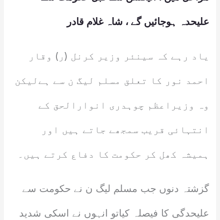
علیحدہ ہوجائیں گے ، شاہ غلام قادر
یاد رہے کہ سینئر وزیر کرنل (ر) وقار
احمد نور کا تعلق مسلم لیگ ن سے ہےلیکن
وہ وزیراعظم چوہدری انوارالحق کے
انتہائی قریب سمجھے جاتے ہیں اور
ہمیشہ کھل کر حکومت کا دفاع کرتے ہیں۔
گزشتہ دنوں جب مسلم لیگ ن نے حکومت سے
علیحدگی کا فیصلہ کیاتو انہوں نے اسکی شدید