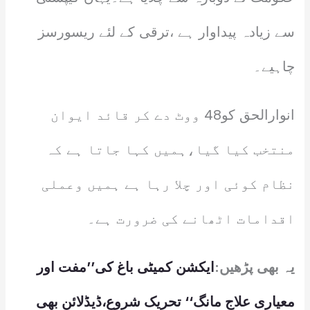
سے زیادہ پیداوار ہے ،ترقی کے لئے ریسورسز
چاہیے۔
انوارالحق کو48 ووٹ دے کر قائد ایوان
منتخب کیا گیا،ہمیں کہا جاتا ہے کہ
نظام کوئی اور چلا رہا ہے ہمیں وعملی
اقدامات اٹھانے کی ضرورت ہے۔
یہ بھی پڑھیں:
ایکشن کمیٹی باغ کی’’مفت اور
معیاری علاج مانگ‘‘ تحریک شروع،ڈیڈلائن بھی