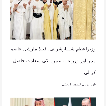
وزیراعظم شہبازشریف، فیلڈ مارشل عاصم
منیر اور وزراء نے عمرہ کی سعادت حاصل
کر لی
تازہ ترین
,
کشمیر ڈیجیٹل