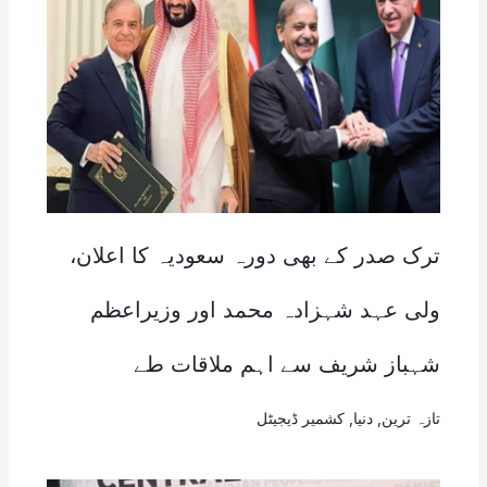
ترک صدر کے بھی دورہ سعودیہ کا اعلان،
ولی عہد شہزادہ محمد اور وزیراعظم
شہباز شریف سے اہم ملاقات طے
تازہ ترین
,
دنیا
,
کشمیر ڈیجیٹل