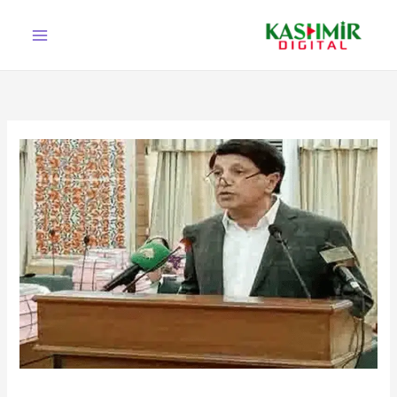
Ski
t
conten