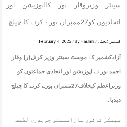
سینئر وزیروقار نور کااپوزیشن اور
اتحادیوں کو27ممبران پورے کرنے کا چیلج
کشمیر ڈیجیٹل
/
Hashmi
/ By
February 4, 2025
آزادکشمیر کے موسٹ سینئر وزیر کرنل(ر) وقار
احمد نور نے اپوزیشن اور اتحادی جماعتوں کو
وزیراعظم کیخلاف27ممبران پورے کرنے کا چیلج
دیدیا۔
سپیکر قانون سازاسمبلی چوہدری لطیف