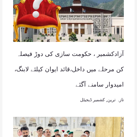
آزادکشمیر ، حکومت سازی کی دوڑ فیصلہ
کن مرحلے میں داخل،قائد ایوان کیلئے لابنگ،
امیدوار سامنے آگئے
تازہ ترین
,
کشمیر ڈیجیٹل