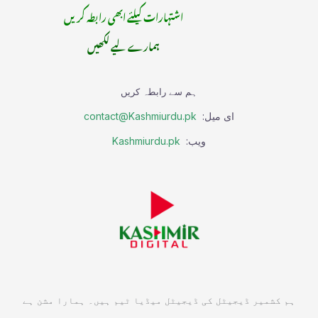
اشتہارات کیلئے ابھی رابطہ کریں
ہمارے لیے لکھیں
ہم سے رابطہ کریں
ای میل:
contact@Kashmiurdu.pk
ویب:
Kashmiurdu.pk
ہم کشمیر ڈیجیٹل کی ڈیجیٹل میڈیا ٹیم ہیں۔ ہمارا مشن ہے