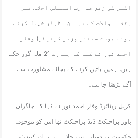
اکبر کی زیر صدارت اسمبلی اجلاس میں
وقفہ سوالات کے دوران اظہار خیال کرتے
ہوئے موسٹ سینئر وزیر کرنل (ر) وقار
احمد نور نے کہا کہ ہمارے 21 ماہ گزر چکے
ہیں، ہمیں باتیں کرنے کے بجائے مشاورت سے
آگے بڑھنا چاہیے۔
کرنل ریٹائرڈ وقار احمد نور نے کہا کہ جاگراں
پاور پراجیکٹ ڈیڈ پراجیکٹ تھا اس کو موجودہ
حکومت نے دوبارہ سے چلایا ہے۔یہاں کیپسٹی