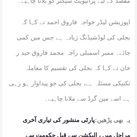
مقصد کے لیے پرائیویٹ سیکٹر کو بلانا چاہیے۔
اپوزیشن لیڈر خواجہ فاروق احمد نے کہا کہ
بجلی کی لوڈشیڈنگ زیادہ ہے جس میں کمی
جائے۔ ممبر اسمبلی راجہ محمد فاروق حید ر
خان نے کہا کہ بجلی کی تقسیم کا معاملہ
تکنیکی مسئلہ ہے، بجلی کی جو پیداوار ہو رہی
ہے اسے مین گرڈ سے ملانا چاہیے۔
یہ بھی پڑھیں:
پارٹی منشور کی تیاری آخری
مراحل میں ، الیکشن سے قبل حکومت سے