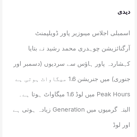
دیدی
اسمبلی اجلاس میںوزیر پاور ڈویلپمنٹ
آرگنائزیشن چوہدری محمد رشید نے بتایا
کہشاردہ پاور ہاؤس سے سردیوں (دسمبر اور
جنوری) میں جنریشن 1.6 میگاواٹ ہوتی ہے
Peak Hours میں لوڈ 1.6 میگاواٹ ہوتا ہے۔
البتہ گرمیوں میں Generation زیادہ ہوتی ہے
اور لوڈ