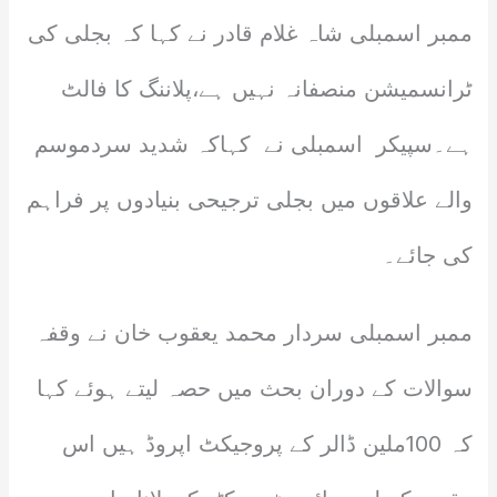
ممبر اسمبلی شاہ غلام قادر نے کہا کہ بجلی کی
ٹرانسمیشن منصفانہ نہیں ہے،پلاننگ کا فالٹ
ہے۔سپیکر اسمبلی نے کہاکہ شدید سردموسم
والے علاقوں میں بجلی ترجیحی بنیادوں پر فراہم
کی جائے۔
ممبر اسمبلی سردار محمد یعقوب خان نے وقفہ
سوالات کے دوران بحث میں حصہ لیتے ہوئے کہا
کہ 100ملین ڈالر کے پروجیکٹ اپروڈ ہیں اس