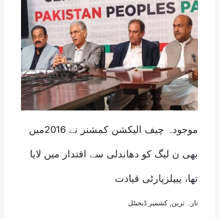
موجودہ چیف الیکشن کمشنر نے 2016میں
بھی ن لیگ کو دھاندلی سے اقتدار میں لایا
تھا، پیپلزپارٹی قیادت
تازہ ترین
,
کشمیر ڈیجیٹل