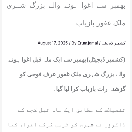
بھمبر سے اغوا ہونے والے بزرگ شہری
ملک غفور بازیاب
کشمیر ڈیجیٹل
/
Erum.jamal
/ By
August 17, 2025
(کشمیر ڈیجیٹل)بھمبر سے ایک ماہ قبل اغوا ہونے
والے بزرگ شہری ملک غفور عرف فوجی کو
گزشتہ رات بازیاب کرا لیا گیا۔
تفصیلات کے مطابق ایک ماہ قبل کچے کے
ڈاکوؤں نے شہری کو ٹریپ کرکے اغواء کیا