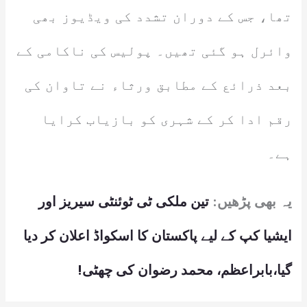
تھا، جس کے دوران تشدد کی ویڈیوز بھی
وائرل ہو گئی تھیں۔ پولیس کی ناکامی کے
بعد ذرائع کے مطابق ورثاء نے تاوان کی
رقم ادا کر کے شہری کو بازیاب کرایا
ہے۔
یہ بھی پڑھیں:
تین ملکی ٹی ٹوئنٹی سیریز اور
ایشیا کپ کے لیے پاکستان کا اسکواڈ اعلان کر دیا
گیا،بابراعظم، محمد رضوان کی چھٹی!