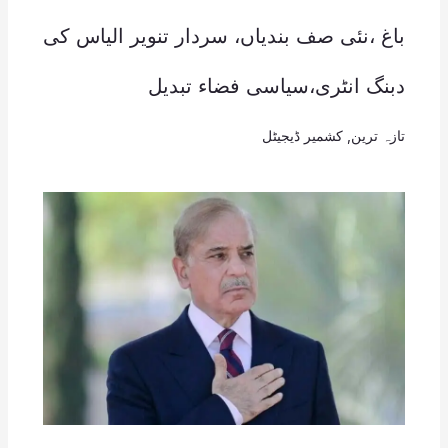
باغ ،نئی صف بندیاں، سردار تنویر الیاس کی
دبنگ انٹری،سیاسی فضاء تبدیل
تازہ ترین
,
کشمیر ڈیجیٹل