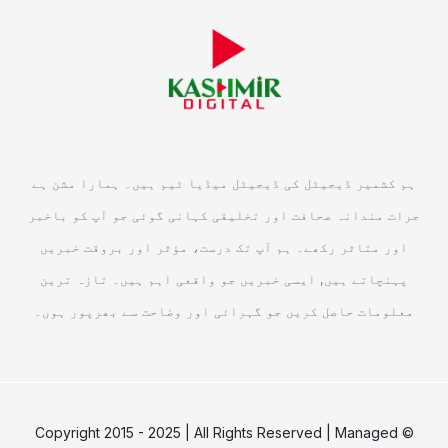
ہم کشمیر ڈیجیٹل کی ڈیجیٹل میڈیا ٹیم ہیں۔ ہمارا مشن ہے
جرات مندانہ صحافت اور تخلیقی کہانی گوئی جو آپ کو باخبر
اور متاثر رکھے۔ ہم آپ تک درست، مؤثر اور بروقت خبریں
پہنچاتے ہیں, ایسی خبریں جو واقعی اہم ہیں۔ تازہ ترین
معلومات حاصل کریں جو گہرائی اور وضاحت سے بھرپور ہوں۔
© Copyright 2015 - 2025 | All Rights Reserved | Managed