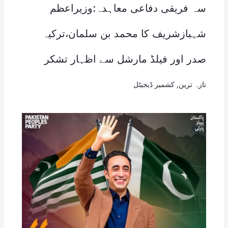
سہ فریقی دفاعی معاہدہ:وزیراعظم
شہبازشریف کا محمد بن سلمان،ترکیہ
صدر اور فیلڈ مارشل سے اظہار تشکر
تازہ ترین
,
کشمیر ڈیجیٹل