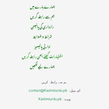
ہمارے بارے میں
ہم سے رابطہ کریں
رازداری کی پالیسی
شرائط و ضوابط
ادارتی پالیسیز
اشتہارات کیلئے ابھی رابطہ کریں
ہمارے لیے لکھیں
ہم سے رابطہ کریں
ای میل:
contact@Kashmiurdu.pk
ویب:
Kashmiurdu.pk