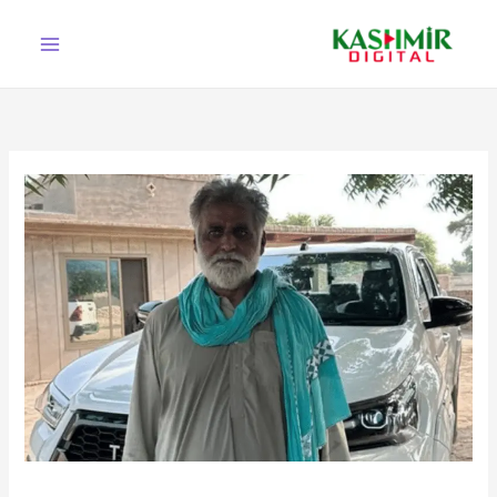
Ski
t
conten