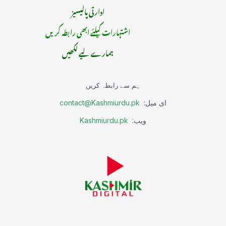
ادارتی پالیسیز
اشتہارات کیلئے ابھی رابطہ کریں
ہمارے لیے لکھیں
ہم سے رابطہ کریں
ای میل:
contact@Kashmiurdu.pk
ویب:
Kashmiurdu.pk