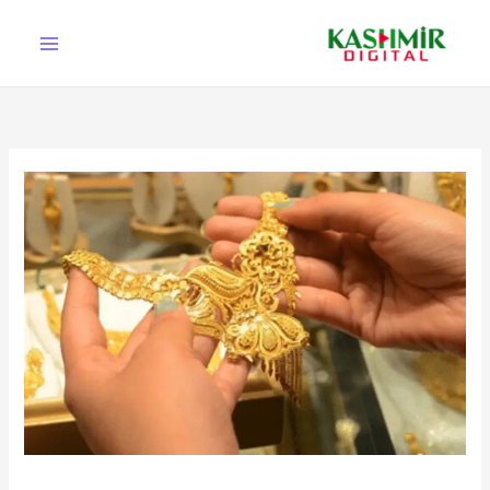
Ski
t
conten