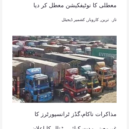
معطلی کا نوٹیفکیشن معطل کر دیا
تازہ ترین
,
کاروبار
,
کشمیر ڈیجیٹل
مذاکرات ناکام،گڈز ٹرانسپورٹرز کا
غیرمعینہ مدت کیلئے ہڑتال کا اعلان