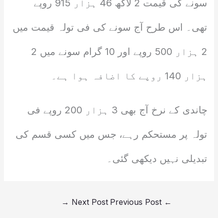
سونے کی قیمت 2 لاکھ 46 ہزار 915 روپے
تھی۔ اس طرح آج سونے کی فی تولہ قیمت میں
2 ہزار 500 روپے اور 10 گرام سونے میں 2
ہزار 140 روپے کا اضافہ ہوا ہے۔
چاندی کے نرخ آج بھی 3 ہزار 200 روپے فی
تولہ پر مستحکم رہے، جس میں کسی قسم کی
تبدیلی نہیں دیکھی گئی۔
→
Next Post
Previous Post
←