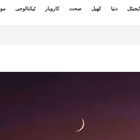
یجیٹل
دنیا
کھیل
صحت
کاروبار
ٹیکنالوجی
مو