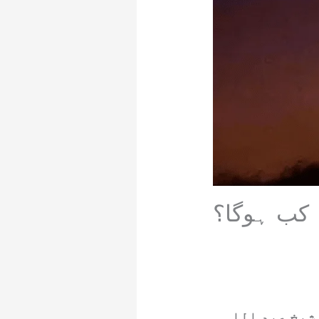
کب ہوگا؟
شیخ عبد اللہ