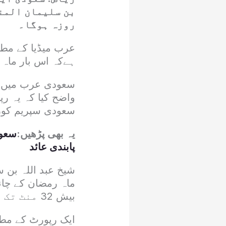
بن سلیمان المنی
روزہ ہوگا۔
عرب میڈیا کے مطا
ہےکہ اس بار ماہ رمضان 29 دن کا ہوگا اور 29 مارچ
واضح کیا کہ یہ ر
سعودی سپریم کو
یہ بھی پڑھیں:
سعود
پابندی عائد
ماہ رمضان کے چان
بیش 32 منٹ تک افق پر رہےگا جس کے باعث اس کا نظارہ آسانی سے ہوسکےگا۔