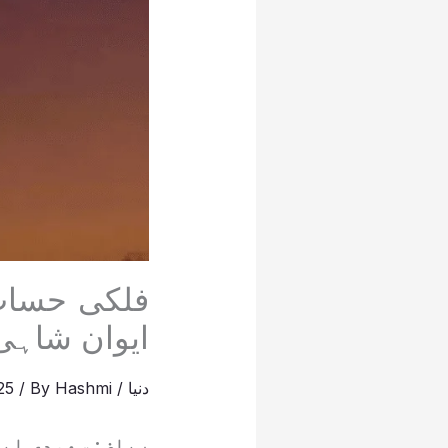
فلکی حساب
ایوان شاہی
دنیا
/
Hashmi
/ By
025
ریاض: سعودی ایو