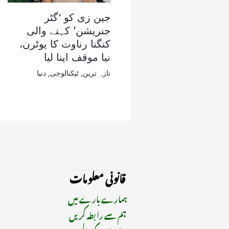
جین زی کو ‘گٹر
جنریشن’ کہنے والی
کنگنا رناوت کا یوٹرن،
نیا موقف اپنا لیا
تازہ ترین
,
ٹیکنالوجی
,
دنیا
قانونی معلومات
ہمارے بارے میں
ہم سے رابطہ کریں