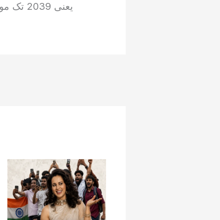
یعنی 2039 تک موسم خزاں میں آئےگا۔