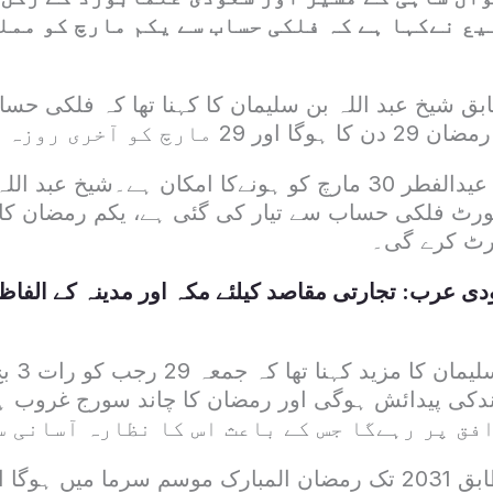
ع نےکہا ہے کہ فلکی حساب سے یکم مارچ کو مملک
بق شیخ عبد اللہ بن سلیمان کا کہنا تھا کہ فلکی حس
 کو آخری روزہ ہوگا۔
سعودی عرب میں عیدالفطر 30 مارچ کو ہونےکا امکان ہے۔شیخ ع
پورٹ فلکی حساب سے تیار کی گئی ہے، یکم رمضان کا ب
رٹ کرے گی۔
ی عرب: تجارتی مقاصد کیلئے مکہ اور مدینہ کے الفاظ 
دکی پیدائش ہوگی اور رمضان کا چاند سورج غروب ہو