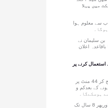
ت میں پہلا
اب سے معلوم ہوا
بد اللہ بن سلیمان نے
اقاعدہ اعلان
استعمال کرنے پر
شیخ عبد اللہ بن سلیمان کا مزید کہنا تھا کہ جمعہ 29 رجب کو رات 3 بج کر 44 منٹ پر
نے کے بعدکم و
ایک رپورٹ کے مطابق 2031 تک رمضان المبارک موسم سرما میں ہوگا اورپھر 8 سال تک