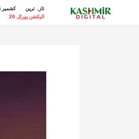
Ski
تازہ ترین
کشمیر ڈ
t
الیکشن پورٹل 26
conten