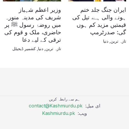
ایران جنگ جلد ختم
وزیر اعظم شہباز
ہونے والی ہے، تیل کی
شریف کی مدینہ منورہ
قیمتیں مزید کم ہوں
میں روضۂ رسول ﷺ پر
گی: صدرٹرمپ
حاضری، ملک و قوم کی
ترقی کے لیے دعا
تازہ ترین
,
دنیا
تازہ ترین
,
دنیا
,
کشمیر ڈیجیٹل
ہم سے رابطہ کریں
ای میل:
contact@Kashmiurdu.pk
ویب:
Kashmiurdu.pk