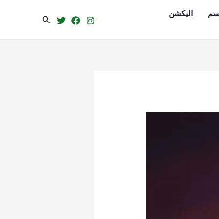
سم
الیکشن
Search