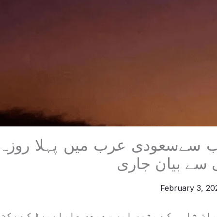
 سےسعودی عرب میں پہلا روزہ 
 سے بیان جاری
February 3, 2
ان شاہی کے مشیر اور سعودی علمابورڈ کے رکن 