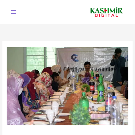
Ski
t
conten