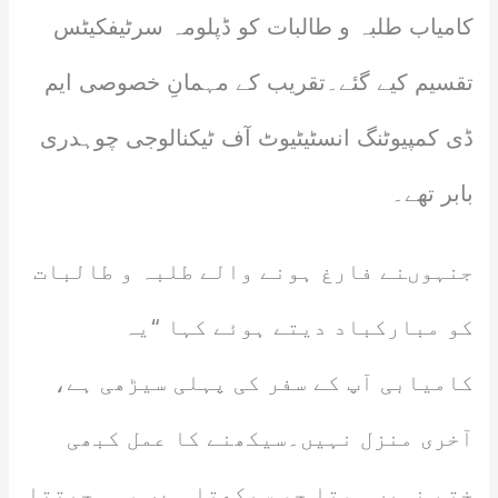
کامیاب طلبہ و طالبات کو ڈپلومہ سرٹیفکیٹس
تقسیم کیے گئے۔تقریب کے مہمانِ خصوصی ایم
ڈی کمپیوٹنگ انسٹیٹیوٹ آف ٹیکنالوجی چوہدری
بابر تھے۔
جنہوںنے فارغ ہونے والے طلبہ و طالبات
کو مبارکباد دیتے ہوئے کہا “یہ
کامیابی آپ کے سفر کی پہلی سیڑھی ہے،
آخری منزل نہیں۔سیکھنے کا عمل کبھی
ختم نہیں ہوتا جو سیکھتا ہے، وہی جیتتا