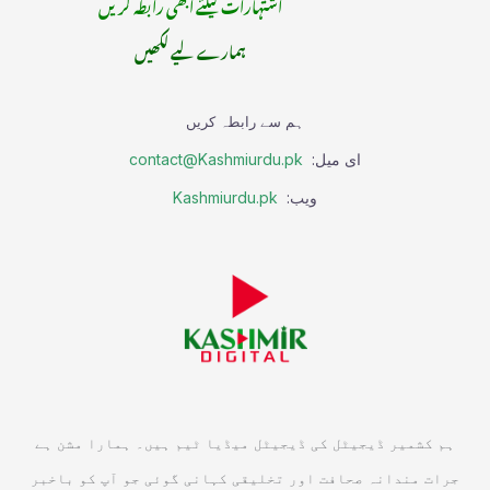
اشتہارات کیلئے ابھی رابطہ کریں
ہمارے لیے لکھیں
ہم سے رابطہ کریں
ای میل:
contact@Kashmiurdu.pk
ویب:
Kashmiurdu.pk
ہم کشمیر ڈیجیٹل کی ڈیجیٹل میڈیا ٹیم ہیں۔ ہمارا مشن ہے
جرات مندانہ صحافت اور تخلیقی کہانی گوئی جو آپ کو باخبر