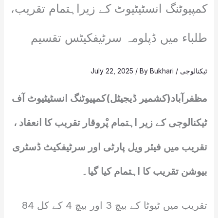
کمپیوٹنگ انسٹیٹیوٹ کے زیراہتمام تقریب،
طلباء میں ڈپلومہ سرٹیفکیٹس تقسیم
ٹیکنالوجی
/
Bukhari
/ By
July 22, 2025
مظفرآباد(کشمیر ڈیجیٹل)کمپیوٹنگ انسٹیٹیوٹ آف
ٹیکنالوجی کے زیر اہتمام پْروقار تقریب کا انعقاد ،
تقریب میں فیئر ویل پارٹی اور سرٹیفکیٹ ڈسٹری
بیوشن تقریب کا اہتمام کیا گیا۔
تقریب میں ٹیوٹا کے بیچ 3 اور بیچ 4 کے کل 84