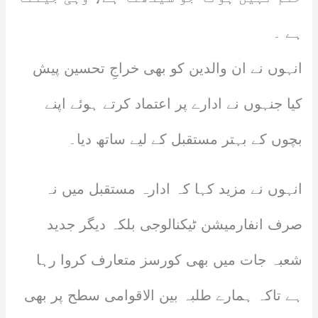
ہے ۔
انہوں نے ان والدین کو بھی خراجِ تحسین پیش
کیا جنہوں نے ادارے پر اعتماد کرتے ہوئے اپنے
بچوں کے بہتر مستقبل کے لیے ساتھ دیا۔
انہوں نے مزید کہا کہ ادارہ مستقبل میں نہ
صرف انفارمیشن ٹیکنالوجی بلکہ دیگر جدید
شعبہ جات میں بھی کورسز متعارف کروا رہا
ہے تاکہ ہمارے طلبہ بین الاقوامی سطح پر بھی