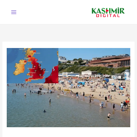
Ski
t
conten