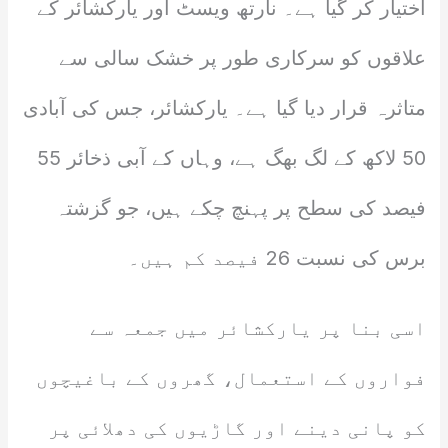
اختیار کر گیا ہے۔ نارتھ ویسٹ اور یارکشائر کے
علاقوں کو سرکاری طور پر خشک سالی سے
متاثرہ قرار دیا گیا ہے۔ یارکشائر، جس کی آبادی
50 لاکھ کے لگ بھگ ہے، وہاں کے آبی ذخائر 55
فیصد کی سطح پر پہنچ چکے ہیں، جو گزشتہ
برس کی نسبت 26 فیصد کم ہیں۔
اسی بنا پر یارکشائر میں جمعہ سے
فواروں کے استعمال، گھروں کے باغیچوں
کو پانی دینے اور گاڑیوں کی دھلائی پر