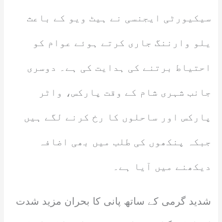
سیکیورٹی ایجنسی نے ہیٹ ویو کے باعث
یلو وارننگ جاری کرتے ہوئے عوام کو
احتیاط برتنے کی ہدایت کی ہے۔ دوسری
جانب شہری شام کے وقت پارکس، واٹر
پارکس اور ساحلوں کا رخ کرنے لگے ہیں
جبکہ پنکھوں کی طلب میں بھی اضافہ
دیکھنے میں آیا ہے۔
شدید گرمی کے ساتھ پانی کا بحران مزید شدت