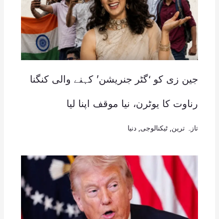
جین زی کو ‘گٹر جنریشن’ کہنے والی کنگنا
رناوت کا یوٹرن، نیا موقف اپنا لیا
تازہ ترین
,
ٹیکنالوجی
,
دنیا