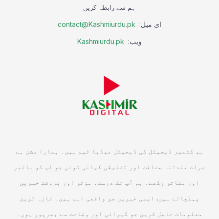
ہم سے رابطہ کریں
ای میل:
contact@Kashmiurdu.pk
ویب:
Kashmiurdu.pk
ہم کشمیر ڈیجیٹل کی ڈیجیٹل میڈیا ٹیم ہیں۔ ہمارا مشن ہے
جرات مندانہ صحافت اور تخلیقی کہانی گوئی جو آپ کو باخبر
اور متاثر رکھے۔ ہم آپ تک درست، مؤثر اور بروقت خبریں
پہنچاتے ہیں, ایسی خبریں جو واقعی اہم ہیں۔ تازہ ترین
معلومات حاصل کریں جو گہرائی اور وضاحت سے بھرپور ہوں۔