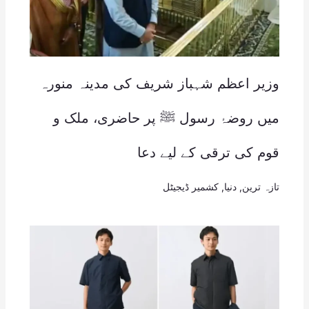
وزیر اعظم شہباز شریف کی مدینہ منورہ
میں روضۂ رسول ﷺ پر حاضری، ملک و
قوم کی ترقی کے لیے دعا
تازہ ترین
,
دنیا
,
کشمیر ڈیجیٹل