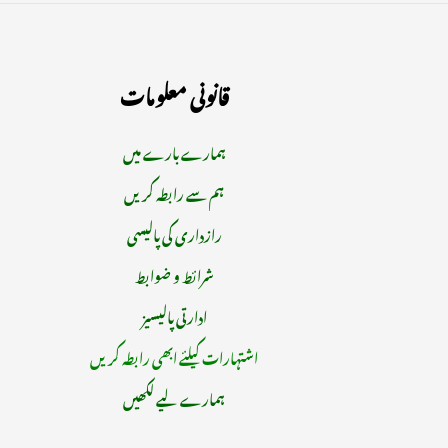
قانونی معلومات
ہمارے بارے میں
ہم سے رابطہ کریں
رازداری کی پالیسی
شرائط و ضوابط
ادارتی پالیسیز
اشتہارات کیلئے ابھی رابطہ کریں
ہمارے لیے لکھیں