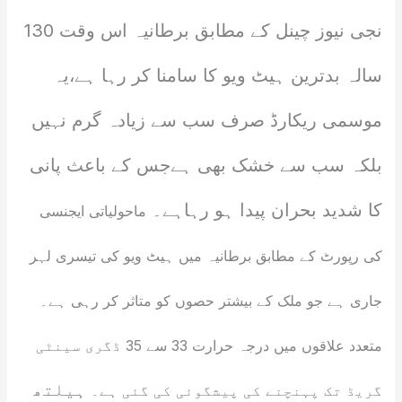
نجی نیوز چینل کے مطابق برطانیہ اس وقت 130
سالہ بدترین ہیٹ ویو کا سامنا کر رہا ہے،یہ
موسمی ریکارڈ صرف سب سے زیادہ گرم نہیں
بلکہ سب سے خشک بھی ہےجس کے باعث پانی
کا شدید بحران پیدا ہو رہاہے۔
ماحولیاتی ایجنسی
کی رپورٹ کے مطابق برطانیہ میں ہیٹ ویو کی تیسری لہر
جاری ہے جو ملک کے بیشتر حصوں کو متاثر کر رہی ہے۔
متعدد علاقوں میں درجہ حرارت 33 سے 35 ڈگری سینٹی
ہیلتھ
گریڈ تک پہنچنے کی پیشگوئی کی گئی ہے۔