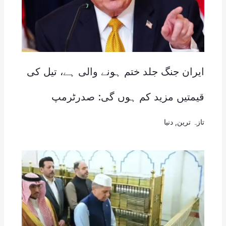
ایران جنگ جلد ختم ہونے والی ہے، تیل کی
قیمتیں مزید کم ہوں گی: صدرٹرمپ
تازہ ترین
,
دنیا