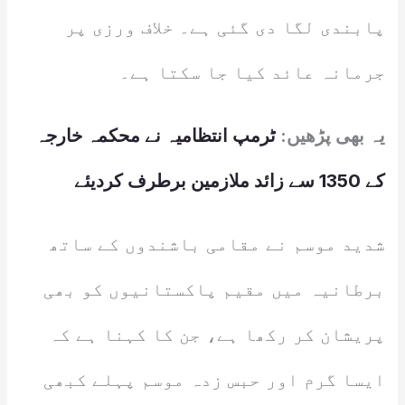
پابندی لگا دی گئی ہے۔ خلاف ورزی پر
جرمانہ عائد کیا جا سکتا ہے۔
یہ بھی پڑھیں:
ٹرمپ انتظامیہ نے محکمہ خارجہ
کے 1350 سے زائد ملازمین برطرف کردیئے
شدید موسم نے مقامی باشندوں کے ساتھ
برطانیہ میں مقیم پاکستانیوں کو بھی
پریشان کر رکھا ہے، جن کا کہنا ہے کہ
ایسا گرم اور حبس زدہ موسم پہلے کبھی