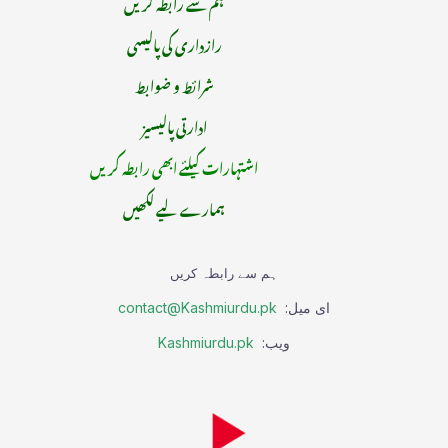
ہم سے رابطہ کریں
رازداری کی پالیسی
شرائط و ضوابط
ادارتی پالیسیز
اشتہارات کیلئے ابھی رابطہ کریں
ہمارے لیے لکھیں
ہم سے رابطہ کریں
ای میل:
contact@Kashmiurdu.pk
ویب:
Kashmiurdu.pk