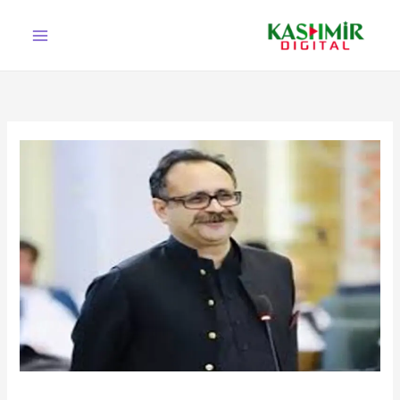
Ski
t
conten