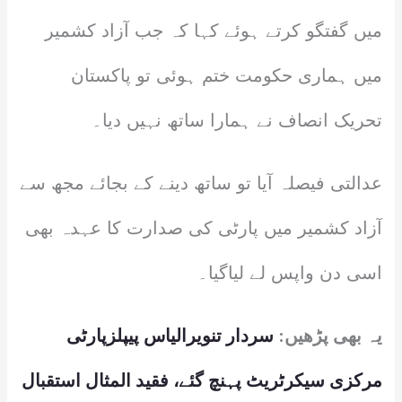
میں گفتگو کرتے ہوئے کہا کہ جب آزاد کشمیر
میں ہماری حکومت ختم ہوئی تو پاکستان
تحریک انصاف نے ہمارا ساتھ نہیں دیا۔
عدالتی فیصلہ آیا تو ساتھ دینے کے بجائے مجھ سے
آزاد کشمیر میں پارٹی کی صدارت کا عہدہ بھی
اسی دن واپس لے لیاگیا۔
یہ بھی پڑھیں:
سردار تنویرالیاس پیپلزپارٹی
مرکزی سیکرٹریٹ پہنچ گئے، فقید المثال استقبال