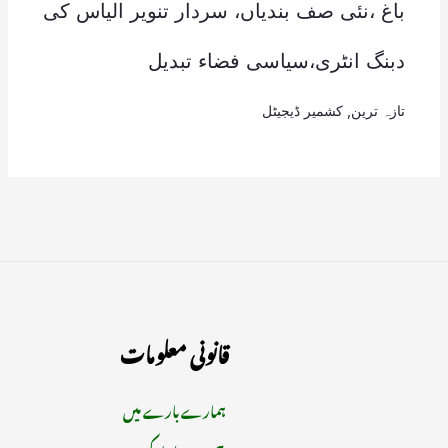
باغ ،نئی صف بندیاں، سردار تنویر الیاس کی
دبنگ انٹری،سیاسی فضاء تبدیل
تازہ ترین
,
کشمیر ڈیجیٹل
قانونی معلومات
ہمارے بارے میں