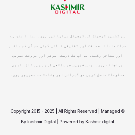
ہم کشمیر ڈیجیٹل کی ڈیجیٹل میڈیا ٹیم ہیں۔ ہمارا مشن ہے
جرات مندانہ صحافت اور تخلیقی کہانی گوئی جو آپ کو باخبر
اور متاثر رکھے۔ ہم آپ تک درست، مؤثر اور بروقت خبریں
پہنچاتے ہیں, ایسی خبریں جو واقعی اہم ہیں۔ تازہ ترین
معلومات حاصل کریں جو گہرائی اور وضاحت سے بھرپور ہوں۔
© Copyright 2015 - 2025 | All Rights Reserved | Managed
By
kashmir Digital
| Powered by
Kashmir digital