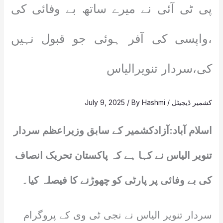
پی ٹی آئی نے میرے ساتھ بے وفائی کی
،واپسی کی آفر ہوئی جو قبول نہیں
کی،سردار تنویرالیاس
کشمیر ڈیجیٹل
/
Hashmi
/ By
July 9, 2025
اسلام آباد:آزادکشمیر کے سابق وزیراعظم سردار
تنویر الیاس نے کہا ہے کہ پاکستان تحریک انصاف
کی بے وفائی پر پارٹی کو چھوڑنے کا فیصلہ کیا۔
سردار تنویر الیاس نے نجی ٹی وی کے پروگرام