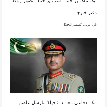
ایک ملک پر حملہ سب پر حملہ تصور ہوگا،
دفتر خارجہ
تازہ ترین
,
کشمیر ڈیجیٹل
مکہ دفاعی معاہدہ: فیلڈ مارشل عاصم