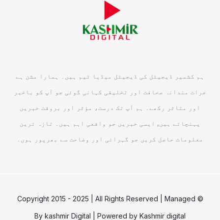
ہم کشمیر ڈیجیٹل کی ڈیجیٹل میڈیا ٹیم ہیں۔ ہمارا مشن ہے
جرات مندانہ صحافت اور تخلیقی کہانی گوئی جو آپ کو باخبر
اور متاثر رکھے۔ ہم آپ تک درست، مؤثر اور بروقت خبریں
پہنچاتے ہیں, ایسی خبریں جو واقعی اہم ہیں۔ تازہ ترین
معلومات حاصل کریں جو گہرائی اور وضاحت سے بھرپور ہوں۔
© Copyright 2015 - 2025 | All Rights Reserved | Managed
By
kashmir Digital
| Powered by
Kashmir digital