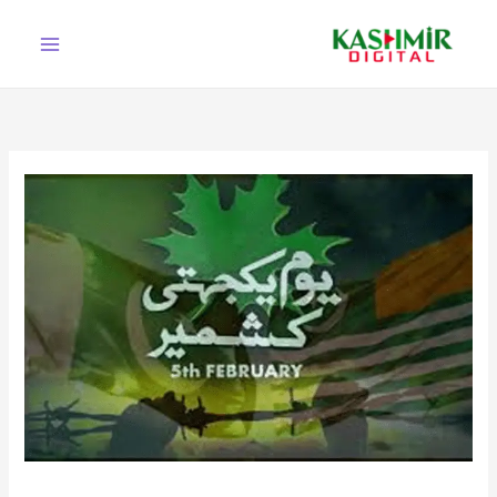
Ski
t
conten