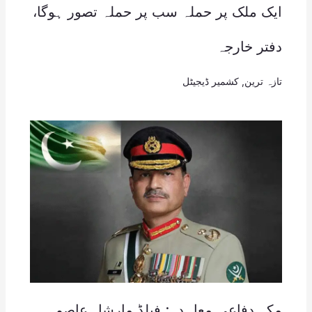
ایک ملک پر حملہ سب پر حملہ تصور ہوگا،
دفتر خارجہ
تازہ ترین
,
کشمیر ڈیجیٹل
مکہ دفاعی معاہدہ: فیلڈ مارشل عاصم