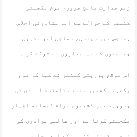
زیر صدارت پانچ فروری یوم یکجہتی
کشمیر کے حوالے سے اہم مشاورتی اجلاس
ہواجس میں سیاسی، سماجی اور مذہبی
جماعتوں کے عہدیداروں نے شرکت کی ۔
اس موقع پر ٖپٹی کمشنر نے کہا کہ یوم
یکجہتی کشمیر منانے کامقصد آزادی کی
جدوجہد میں کشمیری عوام کیساتھ اظہار
یکجہتی کرنا ہے اور عالمی برادری کی
توجہ مقبوضہ کشمیر کے اندر جاری