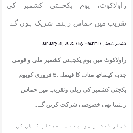
راولاکوٹ، یوم یکجہتی کشمیر کی
تقریب میں حماس رہنما شریک ہوں گے
کشمیر ڈیجیٹل
/
Hashmi
/ By
January 31, 2025
راولاکوٹ میں یوم یکجہتی کشمیر ملی و قومی
جذبے کیساتھ منانے کا فیصلہ،5 فروری کویوم
یکجتی کشمیر کی ریلی وتقریب میں حماس
رہنما بھی خصوصی شرکت کریں گے۔
ڈپٹی کمشنر پونچھ سید ممتاز کاظی کی