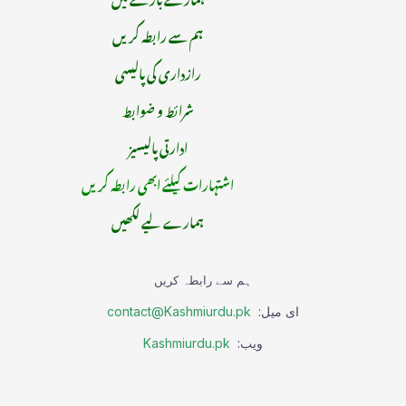
ہم سے رابطہ کریں
رازداری کی پالیسی
شرائط و ضوابط
ادارتی پالیسیز
اشتہارات کیلئے ابھی رابطہ کریں
ہمارے لیے لکھیں
ہم سے رابطہ کریں
ای میل:
contact@Kashmiurdu.pk
ویب:
Kashmiurdu.pk