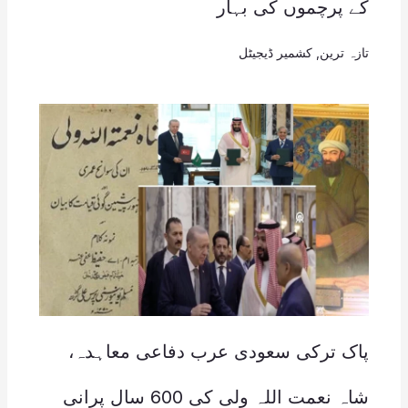
کے پرچموں کی بہار
تازہ ترین
,
کشمیر ڈیجیٹل
پاک ترکی سعودی عرب دفاعی معاہدہ،
شاہ نعمت اللہ ولی کی 600 سال پرانی