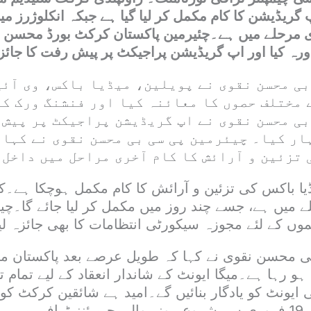
 گریڈیشن کا کام مکمل کر لیا گیا ہے جبکہ انکلوژرز 
ری مرحلے میں ہے۔چئیرمین پاکستان کرکٹ بورڈ محسن ن
رہ کیا اور اپ گریڈیشن پراجیکٹ پر پیش رفت کا جائزہ
ی محسن نقوی نے پویلین، میڈیا باکس، وی آئی
 مختلف حصوں کا معائنہ کیا اور فنشنگ ورک کا
بی محسن نقوی نے اپ گریڈیشن پراجیکٹ پر پیش 
ار کیا۔ چیئرمین پی سی بی محسن نقوی نے کہا 
تزئین و آرائش کا کام آخری مراحل میں داخل 
یڈیا باکس کی تزئین و آرائش کا کام مکمل ہوچکا ہے
ے میں ہے، جسے چند روز میں مکمل کر لیا جائے گا۔چ
وں کے لئے مجوزہ سیکورٹی انتظامات کا بھی جائزہ لی
ی محسن نقوی نے کہا کہ طویل عرصے بعد پاکستان م
 ہو رہا ہے۔میگا ایونٹ کے شاندار انعقاد کے لیے تمام ت
 ایونٹ کو یادگار بنائیں گے۔امید ہے شائقین کرکٹ کو
دیکھنے کو ملے گی۔19 فروری سے شروع ہونے والی چیمپئنز ٹرافی م