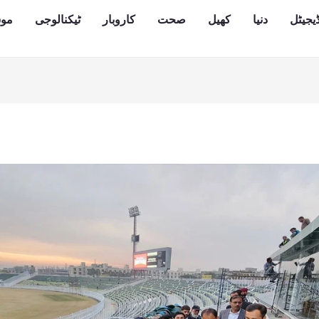
یجیٹل
دنیا
کھیل
صحت
کاروبار
ٹیکنالوجی
مو