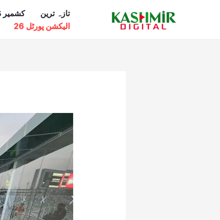
Ski
تازہ ترین
کشمیر ڈ
t
الیکشن پورٹل 26
conten