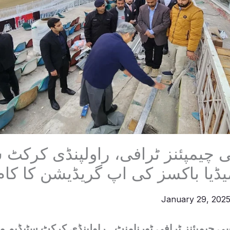
 چیمپئنز ٹرافی، راولپنڈی کرکٹ س
میڈیا باکسز کی اپ گریڈیشن کا کا
January 29, 202
سی چیمپئنز ٹرافی ٹورنامنٹ۔ راولپنڈی کرکٹ سٹیڈیم می