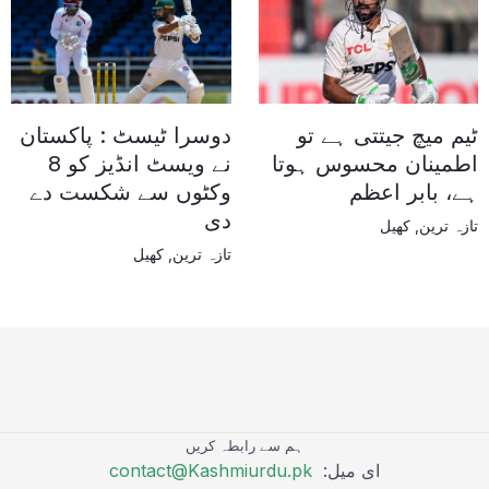
ٹیم میچ جیتتی ہے تو
دوسرا ٹیسٹ : پاکستان
اطمینان محسوس ہوتا
نے ویسٹ انڈیز کو 8
ہے، بابر اعظم
وکٹوں سے شکست دے
دی
تازہ ترین
,
کھیل
تازہ ترین
,
کھیل
ہم سے رابطہ کریں
ای میل:
contact@Kashmiurdu.pk