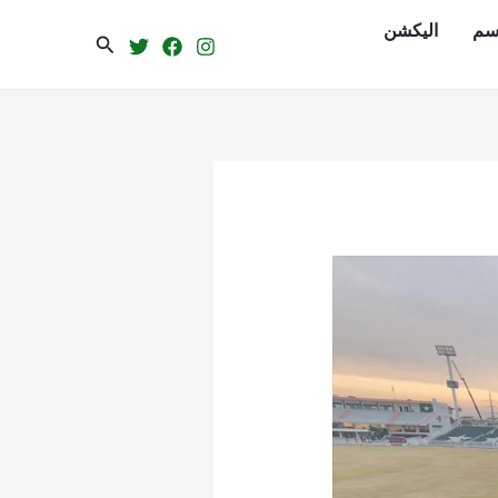
سم
الیکشن
Search