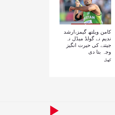
کامن ویلتھ گیمز،ارشد
ندیم نے گولڈ میڈل نہ
جیتنے کی حیرت انگیز
وجہ بتا دی
کھیل