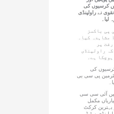
میں کرسیوں کی
قوی نے راولپنڈی
 لیا۔
 پی باکسز
 مشاہدہ کیا۔
رفت پر
کہ راولپنڈی
ہوچکا ہے۔
۔کرسیوں کی
یئرمین پی سی بی
ا۔
یں آئی سی سی
یاریاں مکمل
 بہترین کرکٹ
یں راولپنڈی سٹیڈیم