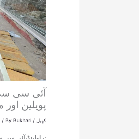
آئی سی سی
پویلین اور 
کھیل
/
Bukhari
/ By
5
:راولپنڈیآئی سی 