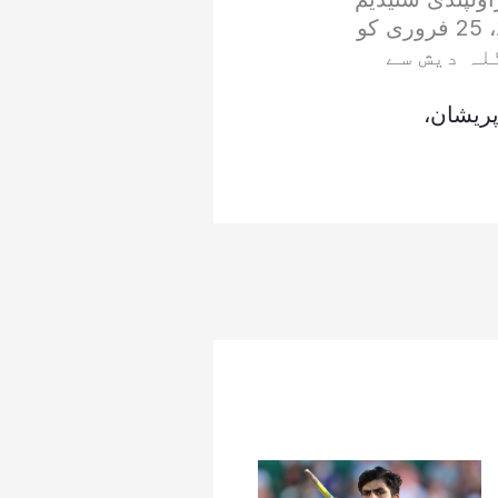
میں 3 میچ کھیلے جائیں گے ۔ 24 فروری کو بنگلہ دیش کا نیوزی لینڈ، 25 فروری کو
بلہ بنگلہ دیش سے
پریشان،