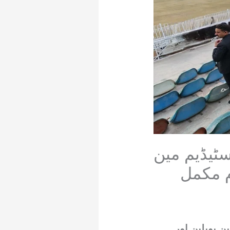
ٹیڈیم مین
م مکمل
ن پویلین اور