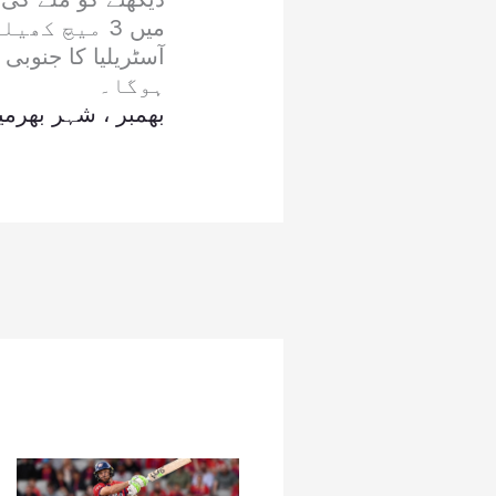
ہوگا۔
بھمبر ، شہر بھرمی