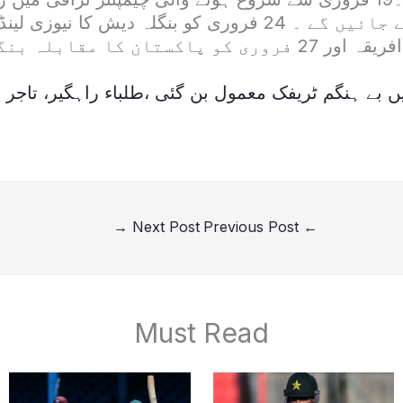
آسٹریلیا کا جنوبی افریقہ اور 27 فروری کو پاکستان کا مقا
ں بے ہنگم ٹریفک معمول بن گئی ،طلباء راہگیر، تاجر 
→
Next Post
Previous Post
←
Must Read