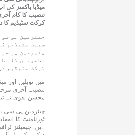
میڈیا باکسز کی اپ
تنصیب کا کام آخ
کرکٹ سٹیڈیم کا دو
چیئرمین پی سی ب
سمیت سٹیڈیم کے
چئیرمین پی سی 
اطمینان کا اظہ
کرکٹ سٹیڈیم کی 
مین پویلین اور م
تنصیب آخری مرحل
محسن نقوی نے ٹیم
چیئرمین پی سی ب
ٹورنامنٹ کا انعقاد
ہیں۔چیمپئنز ٹرافی