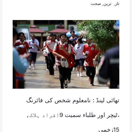
تازہ ترین
,
صحت
تھائی لینڈ : نامعلوم شخص کی فائرنگ
،ٹیچر اور طلباء سمیت 9افراد ہلاک،
15زخمی