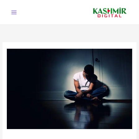
Ski
t
conten