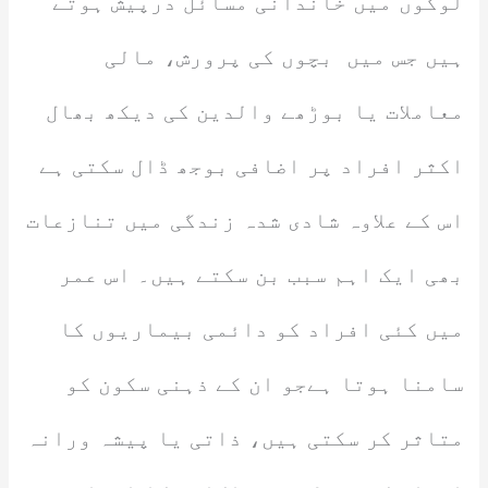
لوگوں میں خاندانی مسائل درپیش ہوتے
ہیں جس میں بچوں کی پرورش، مالی
معاملات یا بوڑھے والدین کی دیکھ بھال
اکثر افراد پر اضافی بوجھ ڈال سکتی ہے
اس کے علاوہ شادی شدہ زندگی میں تنازعات
بھی ایک اہم سبب بن سکتے ہیں۔ اس عمر
میں کئی افراد کو دائمی بیماریوں کا
سامنا ہوتا ہےجو ان کے ذہنی سکون کو
متاثر کر سکتی ہیں، ذاتی یا پیشہ ورانہ