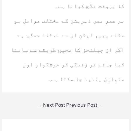
کا بروقت علاج کرانا ہے۔
ہر عمر میں ڈپریشن کے مختلف عوامل ہو
سکتے ہیں، لیکن ان سے نمٹنا ممکن ہے
اگر ان چیلنجز کا صحیح طریقے سے سامنا
کیا جائے تو زندگی کو خوشگوار اور
متوازن بنایا جا سکتا ہے۔
→
Next Post
Previous Post
←