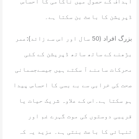
اہداف کے حصول میں ناکامی کا احساس
ڈپریشن کا باعث بن سکتا ہے۔
بزرگ افراد (50 سال اور اس سے زائد):عمر
بڑھنے کے ساتھ ساتھ ڈپریشن کے کئی
محرکات سامنے آ سکتے ہیں جیسےجسمانی
صحت کی خرابی سے بے بسی کا احساس پیدا
ہو سکتا ہے۔اس کے علاوہ شریک حیات یا
قریبی دوستوں کی موت گہرے غم اور
تنہائی کا باعث بنتی ہے۔ مزید یہ کہ