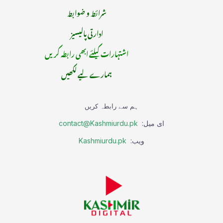
شرائط و ضوابط
ادارتی پالیسیز
اشتہارات کیلئے ابھی رابطہ کریں
ہمارے لیے لکھیں
ہم سے رابطہ کریں
ای میل:
contact@Kashmiurdu.pk
ویب:
Kashmiurdu.pk