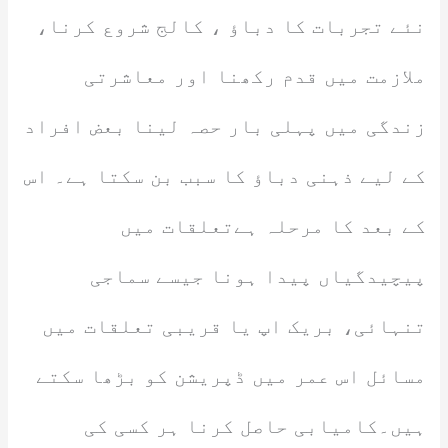
نئے تجربات کا دباؤ ، کالج شروع کرنا،
ملازمت میں قدم رکھنا اور معاشرتی
زندگی میں پہلی بار حصہ لینا بعض افراد
کے لیے ذہنی دباؤ کا سبب بن سکتا ہے۔ اس
کے بعد کا مرحلہ ہےتعلقات میں
پیچیدگیاں پیدا ہونا جیسے سماجی
تنہائی، بریک اپ یا قریبی تعلقات میں
مسائل اس عمر میں ڈپریشن کو بڑھا سکتے
ہیں۔کامیابی حاصل کرنا ہر کسی کی