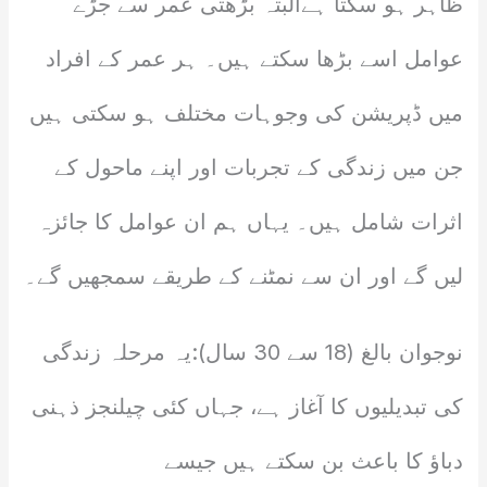
ظاہر ہو سکتا ہےالبتہ بڑھتی عمر سے جڑے
عوامل اسے بڑھا سکتے ہیں۔ ہر عمر کے افراد
میں ڈپریشن کی وجوہات مختلف ہو سکتی ہیں
جن میں زندگی کے تجربات اور اپنے ماحول کے
اثرات شامل ہیں۔ یہاں ہم ان عوامل کا جائزہ
لیں گے اور ان سے نمٹنے کے طریقے سمجھیں گے۔
نوجوان بالغ (18 سے 30 سال):یہ مرحلہ زندگی
کی تبدیلیوں کا آغاز ہے، جہاں کئی چیلنجز ذہنی
دباؤ کا باعث بن سکتے ہیں جیسے