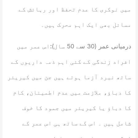
میں نوکری کا عدم تحفظ اور رہائش کے
مسائل بھی ایک اہم محرک ہیں۔
درمیانی عمر (30 سے 50 سال):اس عمر میں
افراد زندگی کے کئی اہم ذمہ داریوں کے
ساتھ نبرد آزما ہوتے ہیں جن میں کیریئر
کا دباؤ، ملازمت میں عدم اطمینان، کام
کا دباؤ یا کیریئر میں جمود کا خوف
شامل ہیں ۔ اس کے ساتھ ہی اس عمر کے