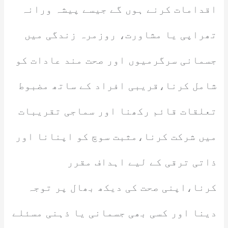
اقدامات کرنے ہوں گے جیسے پیشہ ورانہ
تھراپی یا مشاورت، روزمرہ زندگی میں
جسمانی سرگرمیوں اور صحت مند عادات کو
شامل کرنا،قریبی افراد کے ساتھ مضبوط
تعلقات قائم رکھنا اور سماجی تقریبات
میں شرکت کرنا،مثبت سوچ کو اپنانا اور
ذاتی ترقی کے لیے اہداف مقرر
کرنا،اپنی صحت کی دیکھ بھال پر توجہ
دینا اور کسی بھی جسمانی یا ذہنی مسئلے