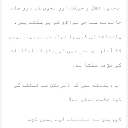
محدود نقل و حرکت اور بچوں کے دور چلے
جانے سے سماجی مواقع کم ہو سکتے ہیں،
یادداشت کی کمی یا دیگر ذہنی بیماریوں
کا آغاز اس عمر میں ڈپریشن کے امکانات
کو بڑھا سکتا ہے۔
اب دیکھتے ہیں کہ ڈپریشن سے نمٹنے کی
کیا حکمت عملی ہے؟
ڈپریشن سے نمٹنےکے لیے ہمیں کچھ