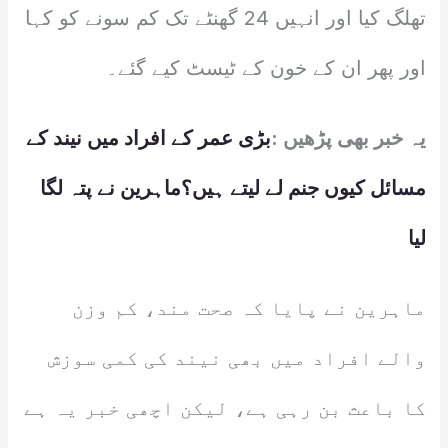
تھلگ کیا اور انہیں 24 گھنٹے تک کم سونے کو کہا
اور پھر ان کے خون کے ٹیسٹ کیے گئے۔
یہ خبر بھی پڑھیں :
بڑی عمر کے افراد میں نیند کے
مسائل کیوں جنم لے لیتے ہیں؟ماہرین نے پتہ لگا
لیا
ماہرین نے پایا کہ صحت مند، کم وزن
والے افراد میں بھی نیند کی کمی سوزش
کا باعث بن رہی ہے، لیکن اچھی خبر یہ ہے