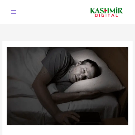
Ski
t
conten