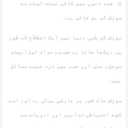
کہ چند دنوں میں کافی نیند لینے سے
سوزش کم ہو جاتی ہے۔
سوزش کو طبی دنیا میں ایک اصطلاح کے طور
پر دیکھا جاتا ہے جس سے مراد تیزابیت،
سوجن، جلن اور جسم میں درد جیسے مسائل
ہیں۔
سوزش عام طور پر عارضی ہوتی ہے اور اسے
کچھ احتیاطی تدابیر اور ادویات سے