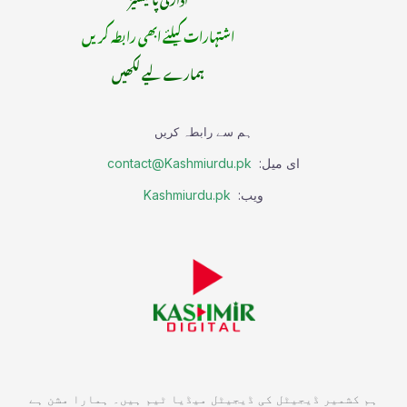
اشتہارات کیلئے ابھی رابطہ کریں
ہمارے لیے لکھیں
ہم سے رابطہ کریں
ای میل:
contact@Kashmiurdu.pk
ویب:
Kashmiurdu.pk
ہم کشمیر ڈیجیٹل کی ڈیجیٹل میڈیا ٹیم ہیں۔ ہمارا مشن ہے