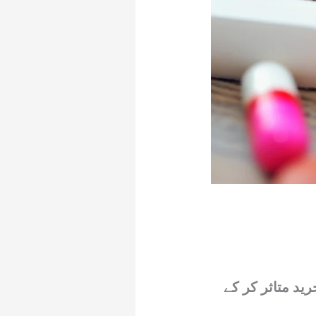
د متاثر کر کے