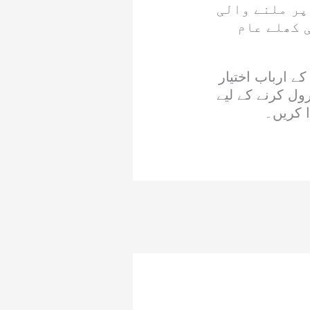
پر ملنے والی
 کھلے عام
 ارباب اختیار
ول کرنے کے لیے
ا کریں۔