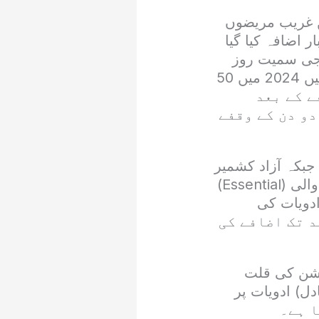
ں غریب مریضوں
چ سے دور ہوگئیں، گزشتہ سال دواؤں کی قیمیتوں میں 3 سے 4 بار اضافہ کیا گیا
لرجی سمیت روز
مرہ میں استعمال ہونے والی ادویات کی قیمتوں میں 2023 کے مقابلے میں 2024 میں 50
تور اضافے کے بعد
و دن کے وقفے
سٹرڈ ہیں جبکہ آزاد کشمیر
کے ضلع بھمبر میں چند کمپنیاں ہیں، ان میں 400 فارمولیشن جان بچانے والی (Essential)
5 فارمولیشن (Non-Essential) رجسٹرڈ ہیں۔ No-Essential ادویات کی
ل کر دیا گیا جبکہ Essential ادویات پر سالانہ 7 فیصد تک اضافے کی
کشن کی قلت
ادویات پر کوئی ٹیکس نہیں جبکہ Alternative (متبادل) ادویات پر