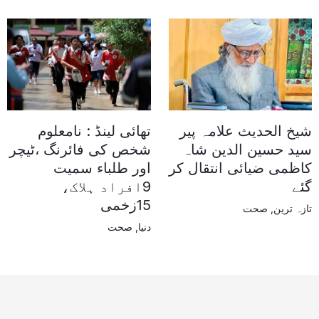
شیخ الحدیث علامہ پیر
تھائی لینڈ : نامعلوم
سید حسین الدین شاہ
شخص کی فائرنگ ،ٹیچر
کاظمی ضیائی انتقال کر
اور طلباء سمیت
گئے
9افراد ہلاک،
15زخمی
تازہ ترین
,
صحت
دنیا
,
صحت