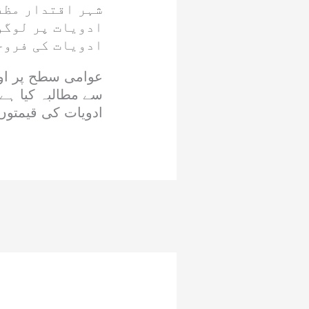
شہر اقتدار مظف
ادویات پر لوگو
ادویات کی فروخ
عوامی سطح پر اور
سے مطالبہ کیا ہے 
ادویات کی قیمتوں ک