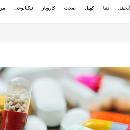
یجیٹل
دنیا
کھیل
صحت
کاروبار
ٹیکنالوجی
مو