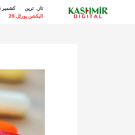
Ski
تازہ ترین
کشمیر ڈ
t
الیکشن پورٹل 26
conten