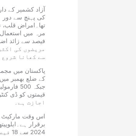
آزاد کشمیر کے دا
تھا۔امراض قلب، نز
مریضوں کی اکثر
سے کھانا شروع 
اجازت ہے۔
اس وقت مارکیٹ م
2024 سے 18 فیصد جنرل سیلز ٹیکس (جی ایس ٹی) عائد کر دیا گیا ہے۔