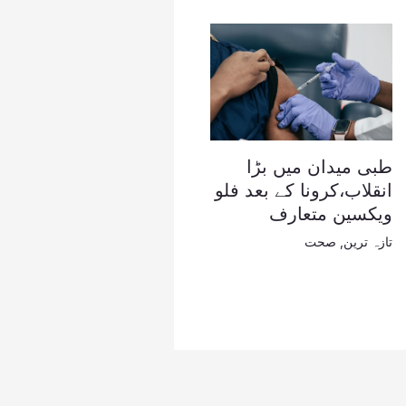
طبی میدان میں بڑا
انقلاب،کرونا کے بعد فلو
ویکسین متعارف
تازہ ترین
,
صحت