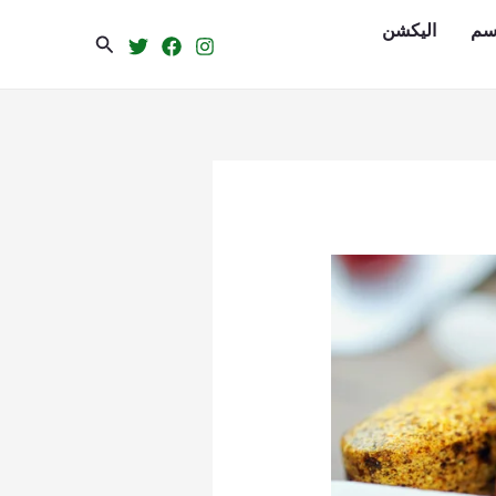
سم
الیکشن
Search