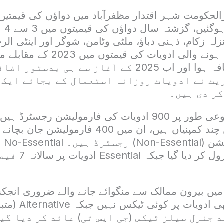
رالحکومت شہر اقتدار مظفرآباد میں دواؤں کی قیمتی
کی پہن
لہ زکام، ذہنی دباؤ، ملٹی وٹامن، شوگر اور اینٹی ا
فیصد سے زائد اضافہ ہوا اور اب 2025 کے آغاز سے ہی بدس
یت نے ادویات روزانہ استعمال کے بجائے ایک د
کر دی ہیں۔
پاکستان میں مجموعی طور پر 900 ادویات کی فارمولیشن رج
جبکہ 00
قیمتوں کو ڈی کنٹرو
یں بیرون ممالک سے منگوائے جانے والے ضروری انج
برقرار ہے۔ایلوپیتھی 