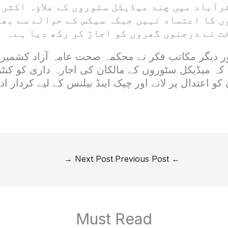
رآباد میں چند میڈیکل سٹوروں کے علاؤہ اکثر 
ں کا اعتماد نہیں جبکہ سیکس کے حوالے سے بھی
ت نے درجنوں گھروں کو اجاڑ کر رکھ دیا ہے۔
 دیگر مکاتب فکر نے محکمہ صحت عامہ آزاد کشمیر کے
کہ میڈیکل سٹوروں کے مالکان کی اجارہ داری کو کنٹر
و اعتدال پر لانے اور چیک اینڈ بیلنس کے لیے کردار اد
→
Next Post
Previous Post
←
Must Read